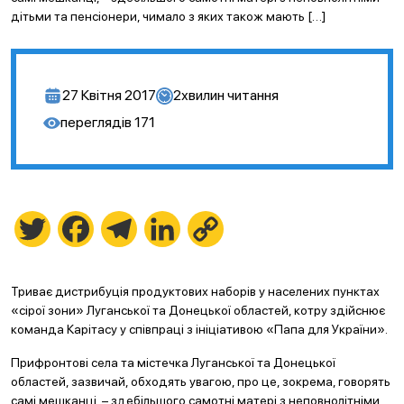
дітьми та пенсіонери, чимало з яких також мають […]
27 Квітня 2017
2
хвилин читання
переглядів
171
Twitter
Facebook
Telegram
LinkedIn
Copy
Link
Триває дистрибуція продуктових наборів у населених пунктах
«сірої зони» Луганської та Донецької областей, котру здійснює
команда Карітасу у співпраці з ініціативою «Папа для України».
Прифронтові села та містечка Луганської та Донецької
областей, зазвичай, обходять увагою, про це, зокрема, говорять
самі мешканці, – здебільшого самотні матері з неповнолітніми