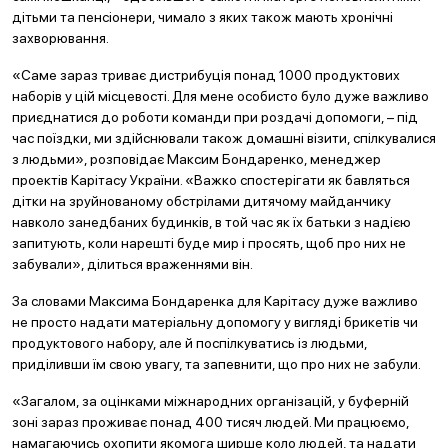
дітьми та пенсіонери, чимало з яких також мають хронічні
захворювання.
«Саме зараз триває дистрибуція понад 1000 продуктових
наборів у цій місцевості. Для мене особисто було дуже важливо
приєднатися до роботи команди при роздачі допомоги, – під
час поїздки, ми здійснювали також домашні візити, спілкувалися
з людьми», розповідає Максим Бондаренко, менеджер
проектів
Карітасу України. «Важко спостерігати як бавляться
дітки на зруйнованому обстрілами дитячому майданчику
навколо занедбаних будинків, в той час як їх батьки з надією
запитують, коли нарешті буде мир і просять, щоб про них не
забували», ділиться враженнями він.
За словами Максима Бондаренка для Карітасу дуже важливо
не просто надати матеріальну допомогу у вигляді брикетів чи
продуктового набору, але й поспілкуватись із людьми,
приділивши їм свою увагу, та запевнити, що про них не забули.
«Загалом, за оцінками міжнародних організацій, у буферній
зоні зараз проживає понад 400 тисяч людей. Ми працюємо,
намагаючись охопити якомога ширше коло людей, та надати