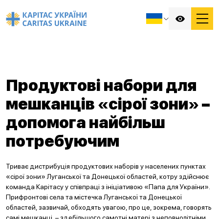
Продуктові набори для
мешканців «сірої зони» –
допомога найбільш
потребуючим
Триває дистрибуція продуктових наборів у населених пунктах
«сірої зони» Луганської та Донецької областей, котру здійснює
команда Карітасу у співпраці з ініціативою «Папа для України».
Прифронтові села та містечка Луганської та Донецької
областей, зазвичай, обходять увагою, про це, зокрема, говорять
самі мешканці, – здебільшого самотні матері з неповнолітніми