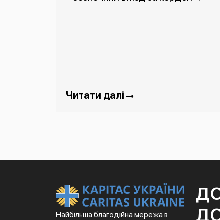
Читати далі
Д
ДО
Найбільша благодійна мережа в