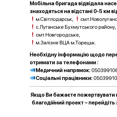
Мобільна бригада відвідала насел
знаходяться на відстані 0-5 км від
м.Світлодарськ,
смт.Новолуганс
с.Луганське Бухмутського району
смт.Новгородське,
м.Залізне ВЦА м.Торецьк.
Необхідну інформацію щодо пер
отримати за телефонами :
Медичний напрямок:
050399106
Соціальні працівники:
05039910
Якщо Ви бажаєте пожертвувати к
благодійний проект – перейдіть