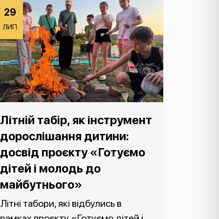
29
ЛИП
Літній табір, як інструмент
дорослішання дитини:
досвід проєкту «Готуємо
дітей і молодь до
майбутнього»
Літні табори, які відбулись в
рамках проєкту «Готуємо дітей і