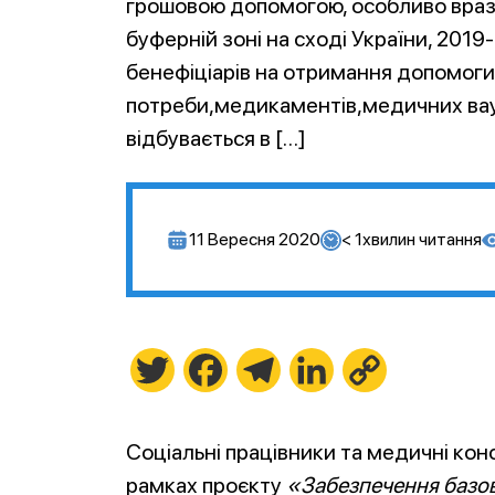
грошовою допомогою, особливо враз
буферній зоні на сході України, 201
бенефіціарів на отримання допомоги 
потреби,медикаментів,медичних вауч
відбувається в […]
11 Вересня 2020
< 1
хвилин читання
Twitter
Facebook
Telegram
LinkedIn
Copy
Link
Соціальні працівники та медичні ко
рамках проєкту
«Забезпечення базов