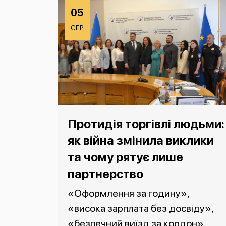
05
СЕР
Протидія торгівлі людьми:
як війна змінила виклики
та чому рятує лише
партнерство
«Оформлення за годину»,
«висока зарплата без досвіду»,
«безпечний виїзд за кордон».