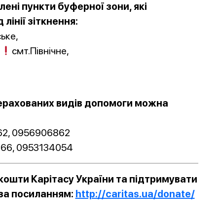
ені пункти буферної зони, які
 лінії зіткнення:
ьке,
,
смт.Північне,
ерахованих видів допомоги можна
2, 0956906862
66, 0953134054
ошти Карітасу України та підтримувати
 за посиланням:
http://caritas.ua/donate/