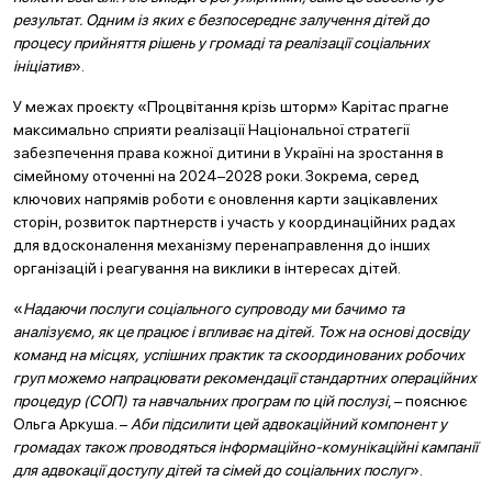
результат. Одним із яких є безпосереднє залучення дітей до
процесу прийняття рішень у громаді та реалізації соціальних
ініціатив
».
У межах проєкту «Процвітання крізь шторм» Карітас прагне
максимально сприяти реалізації Національної стратегії
забезпечення права кожної дитини в Україні на зростання в
сімейному оточенні на 2024–2028 роки. Зокрема, серед
ключових напрямів роботи є оновлення карти зацікавлених
сторін, розвиток партнерств і участь у координаційних радах
для вдосконалення механізму перенаправлення до інших
організацій і реагування на виклики в інтересах дітей.
«
Надаючи послуги соціального супроводу ми бачимо та
аналізуємо, як це працює і впливає на дітей. Тож на основі досвіду
команд на місцях, успішних практик та скоординованих робочих
груп можемо напрацювати рекомендації стандартних операційних
процедур (СОП) та навчальних програм по цій послузі
, – пояснює
Ольга Аркуша. –
Аби підсилити цей адвокаційний компонент у
громадах також проводяться інформаційно-комунікаційні кампанії
для адвокації доступу дітей та сімей до соціальних послуг
».