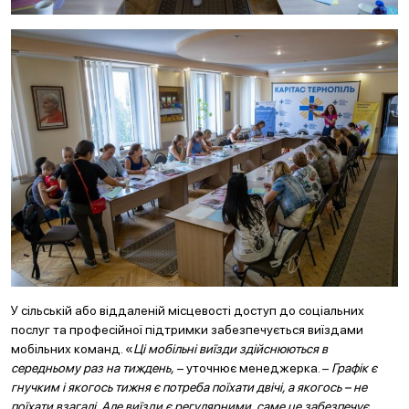
У сільській або віддаленій місцевості доступ до соціальних
послуг та професійної підтримки забезпечується виїздами
мобільних команд. «
Ці мобільні виїзди здійснюються в
середньому раз на тиждень,
– уточнює менеджерка. –
Графік є
гнучким і якогось тижня є потреба поїхати двічі, а якогось – не
поїхати взагалі. Але виїзди є регулярними, саме це забезпечує