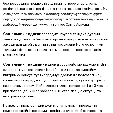
безпосередньо працюють з дітьми четверо спеціалістів:
соціальні педагог і працівник, а також психолог і аніматор. «
Усі
п’ять регіональних команд Карітасу впроваджуватимуть єдині
підходи до надання соціальних послуг, які ставлять на перше місце
найкращі інтереси дитини
», – уточнює Ольга Аркуша.
Соціальний педагог
проводить групові та індивідуальні
заняття з дітьми та батьками, організовує розвиваючі та освітні
заходи для дітей у центрі та під час виїздів. Його основними
темами є фінансова грамотність, здоров’я, профорієнтація і
м’які навички.
Соціальний працівник
відповідає за кейс-менеджмент. Він
супроводжує вразливих дітей і їхні сім’ї, надає емоційну
підтримку, консультує і координує доступ до психологічної,
соціальної та юридичної допомоги, супроводжує на зустрічі з
надавачами послуг. Кейс-менеджмент триває від 1 до 3 місяців,
при потребі до 6, щоб забезпечити стабілізацію ситуації та
інтеграцію дитини.
Психолог
працює індивідуально та групами, проводить
психокорекційні програми, тренінги з емоційної стійкості та