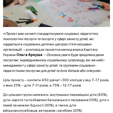
«
Проєкт має на меті стандартизувати соціальні, педагогічні,
психологічні послуги та послуги у сфері захисту дітей, які
надаються в соціальних дитячих центрах п’яти місцевих
організацій,
– розповідає проєктна менеджерка Карітасу
України
Ольга Аркуша
.
– Основна увага буде приділена двом
послугам: індивідуальному соціальному супроводу, він же кейс-
менеджмент у сфері захисту дітей, та груповим соціально-
педагогічним послугам для дітей та їхніх батьків або опікунів
».
Ціль проєкту – охопити 450 дівчат і 300 хлопців у віці 7–17 років,
з яких 25% – діти 7–11 років, а 75% – 12–17 років.
До цільової групи належать: внутрішньо переміщені діти (40%),
діти-сироти та позбавлені батьківського піклування (10%), діти з
сімей за межею бідності (30%), а також діти
військовослужбовців, ветеранів і загиблих (20%).