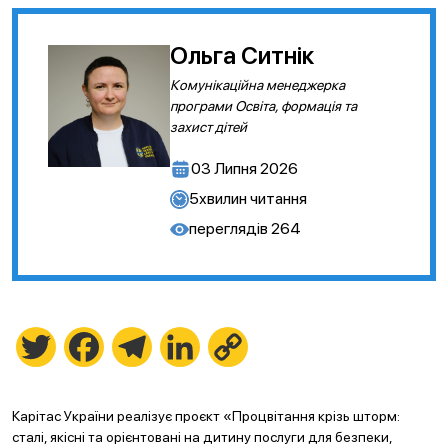
Ольга Ситнік
Комунікаційна менеджерка
програми Освіта, формація та
захист дітей
03 Липня 2026
5
хвилин читання
переглядів
264
Twitter
Facebook
Telegram
LinkedIn
Copy
Link
Карітас України реалізує проєкт «Процвітання крізь шторм:
сталi, якісні та орієнтовані на дитину послуги для безпеки,