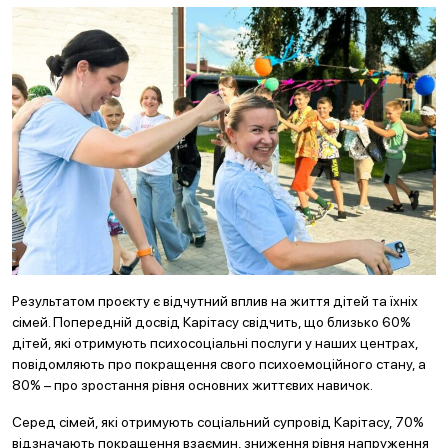
Результатом проєкту є відчутний вплив на життя дітей та їхніх
сімей. Попередній досвід Карітасу свідчить, що близько 60%
дітей, які отримують психосоціальні послуги у наших центрах,
повідомляють про покращення свого психоемоційного стану, а
80% – про зростання рівня основних життєвих навичок.
Серед сімей, які отримують соціальний супровід Карітасу, 70%
відзначають покращення взаємин, зниження рівня напруження