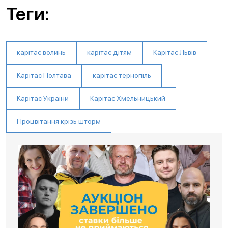
Теги:
карітас волинь
карітас дітям
Карітас Львів
Карітас Полтава
карітас тернопіль
Карітас України
Карітас Хмельницький
Процвітання крізь шторм