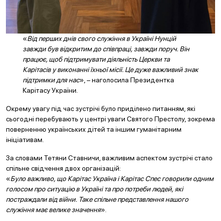
«
Від перших днів свого служіння в Україні Нунцій
завжди був відкритим до співпраці, завжди поруч. Він
працює, щоб підтримувати діяльність Церкви та
Карітасів у виконанні їхньої місії. Це дуже важливий знак
підтримки для нас
», – наголосила Президентка
Карітасу України.
Окрему увагу під час зустрічі було приділено питанням, які
сьогодні перебувають у центрі уваги Святого Престолу, зокрема
поверненню українських дітей та іншим гуманітарним
ініціативам.
За словами Тетяни Ставничи, важливим аспектом зустрічі стало
спільне свідчення двох організацій:
«
Було важливо, що Карітас Україна і Карітас Спес говорили одним
голосом про ситуацію в Україні та про потреби людей, які
постраждали від війни. Таке спільне представлення нашого
служіння має велике значення
».