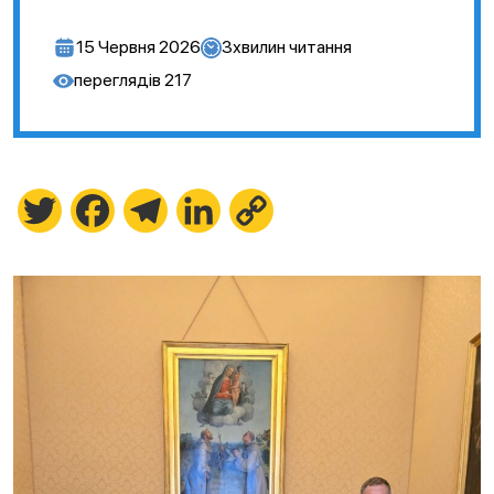
15 Червня 2026
3
хвилин читання
переглядів
217
Twitter
Facebook
Telegram
LinkedIn
Copy
Link