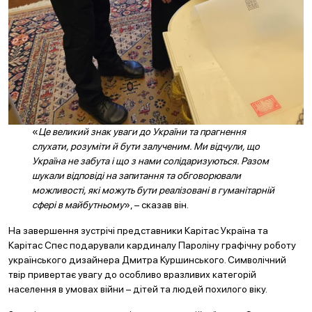
«
Це великий знак уваги до України та прагнення
слухати, розуміти й бути залученим. Ми відчули, що
Україна не забута і що з нами солідаризуються. Разом
шукали відповіді на запитання та обговорювали
можливості, які можуть бути реалізовані в гуманітарній
сфері в майбутньому
», – сказав він.
На завершення зустрічі представники Карітас Україна та
Карітас Спес подарували кардиналу Пароліну графічну роботу
українського дизайнера Дмитра Куршинського. Символічний
твір привертає увагу до особливо вразливих категорій
населення в умовах війни – дітей та людей похилого віку.