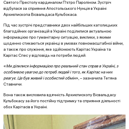
Святого Престолу кардиналом П’єтро Пароліном. Зустріч
відбулася за сприяння Апостольського Нунція в Україні
Архиєпископа Вісвальдаса Кульбокаса.
Під час зустрічі представники двох найбільших католицьких
благодійних організацій в Україні поділилися актуальною
інформацією про гуманітарну ситуацію, виклики, з якими
щоденно стикаються українці в умовах повномасштабної війни,
а також про служіння, яке здійснюють Карітас Україна та
Карітас Спес у відповідь на потреби людей.
«
Ми ділилися інформацією про реальний стан справ в Україні, з
особливою увагою до потреб людей і того, як Карітас на них
реагує. Це був живий і особистий обмін
», – зазначила Тетяна
Ставничи.
Вона також висловила вдячність Архиєпископу Вісвальдасу
Кульбокасу за його постійну підтримку та сприяння діяльності
обох Карітасів в Україні.