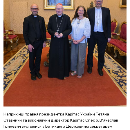
Наприкінці травня президентка Карітас України Тетяна
Ставничи та виконавчий директор Карітас Спес о. В’ячеслав
Гриневич зустрілися у Ватикані з Державним секретарем