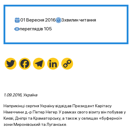
01 Вересня 2016
3
хвилин читання
переглядів
105
Twitter
Facebook
Telegram
LinkedIn
Copy
Link
1.09.2016, Україна
Наприкінці серпня Україну відвідав Президент Карітасу
Німеччини д-р Петер Негер. У рамках свого візиту він побував у
Києві, Дніпрі та Краматорську, а також у селищах «буферної»
зони Миронівський та Луганське.