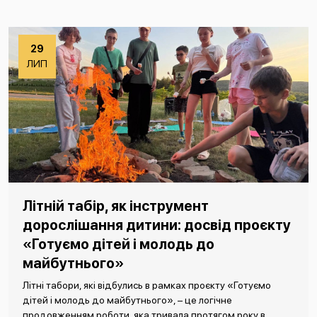
29
ЛИП
Літній табір, як інструмент
дорослішання дитини: досвід проєкту
«Готуємо дітей і молодь до
майбутнього»
Літні табори, які відбулись в рамках проєкту «Готуємо
дітей і молодь до майбутнього», – це логічне
продовженням роботи, яка тривала протягом року в