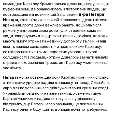
командою Карітасу Краматорська делегація вирушила до
буферної зони, де ознайомилась з потребами людей, що
постраждали від воєнних дій. За словами
д-ра Петера
Негера
, такі поїздки зазвичай справляють дуже гнітюче
враження, проте дуже важливо бачити, як школа після
ремонту відновила свою роботу, як старенькі самотні
люди повернулись до відремонтованих домівок, як люди
мають змогу отримати медичну допомогу та ліки. «Наш
візит є виявом солідарності – з працівниками Карітасу,
котрі працюють в таких непростих умовах, а також
солідарності з людьми, котрим довелось зазнати чимало
страждань», зазначив Президент Карітасу Німеччини під
час візиту.
Нагадаємо, за останні два роки Карітас Німеччини спільно
з німецьким урядом надали допомогу на понад 7 мільйонів
євро для подолання наслідків гуманітарної кризи на сході
України. Відповідаючи на запитання, що саме мотивує
Карітас Німеччини надавати таку значну фінансову
підтримку, д-р Петер Негер зазначив, що покликанням
Карітасу бачити біду і діяти, допомагаючи потребуючим.