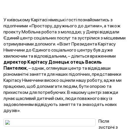
У київському Карітасі німецькі гості познайомитись з
підопічними «Простору, дружнього до дитини», а також
проекту Мобільна робота з молоддю; у Дніпрі відвідали
Єдиний центр соціальних послуг та зустрілися з місцевими
отримувачами допомоги. «Візит Президента Карітасу
Німеччини до Єдиного соціального центру був дуже
хвилюючим та відповідальним, – ділиться враженнями
директор Карітасу Донецьк отець Василь
Пантелюк
, – однак, оглянувши центр та відвідавши
різноманітні заняття для наших підопічних, представники
Карітасу Німеччини високо оцінили нашу роботу, адже ми
працюємо, щоб допомагати людям, бути опорою та
прихистком для потребуючих. В нашому центрі завжди
лунає щасливий дитячий сміх, люди поважного віку із
задоволенням відвідують заняття та знаходять нових
друзів».
Після
зустрічі з