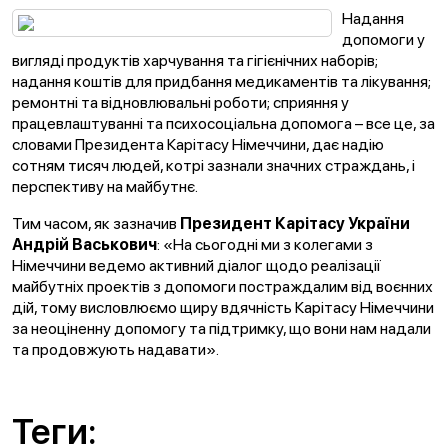
Надання
допомоги у
вигляді продуктів харчування та гігієнічних наборів;
надання коштів для придбання медикаментів та лікування;
ремонтні та відновлювальні роботи; сприяння у
працевлаштуванні та психосоціальна допомога – все це, за
словами Президента Карітасу Німеччини, дає надію
сотням тисяч людей, котрі зазнали значних страждань, і
перспективу на майбутнє.
Тим часом, як зазначив
Президент Карітасу України
Андрій Васькович
: «На сьогодні ми з колегами з
Німеччини ведемо активний діалог щодо реалізації
майбутніх проектів з допомоги постраждалим від воєнних
дій, тому висловлюємо щиру вдячність Карітасу Німеччини
за неоціненну допомогу та підтримку, що вони нам надали
та продовжують надавати».
Теги: