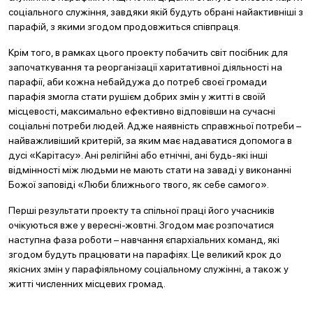
соціального служіння, завдяки якій будуть обрані найактивніші з
парафій, з якими згодом продовжиться співпраця.
Крім того, в рамках цього проекту побачить світ посібник для
започаткування та реорганізації харитативної діяльності на
парафії, аби кожна небайдужа до потреб своєї громади
парафія змогла стати рушієм добрих змін у житті в своїй
місцевості, максимально ефективно відповівши на сучасні
соціальні потреби людей. Адже наявність справжньої потреби –
найважливіший критерій, за яким має надаватися допомога в
дусі «Карітасу». Ані релігійні або етнічні, ані будь-які інші
відмінності між людьми не мають стати на заваді у виконанні
Божої заповіді «Люби ближнього твого, як себе самого».
Перші результати проекту та спільної праці його учасників
очікуються вже у вересні-жовтні. Згодом має розпочатися
наступна фаза роботи – навчання єпархіальних команд, які
згодом будуть працювати на парафіях. Це великий крок до
якісних змін у парафіяльному соціальному служінні, а також у
житті численних місцевих громад.