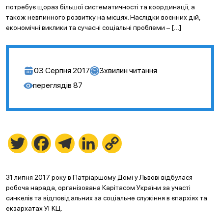
потребує щораз більшої систематичності та координації, а
також невпинного розвитку на місцях. Наслідки воєнних дій,
економічні виклики та сучасні соціальні проблеми – […]
03 Серпня 2017
3
хвилин читання
переглядів
87
Twitter
Facebook
Telegram
LinkedIn
Copy
Link
31 липня 2017 року в Патріаршому Домі у Львові відбулася
робоча нарада, організована Карітасом України за участі
синкелів та відповідальних за соціальне служіння в єпархіях та
екзархатах УГКЦ.