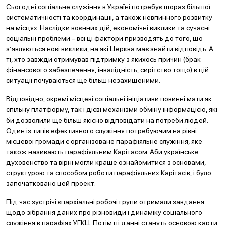
Сьогодні соціальне служіння в Україні потребує щораз більшої
систематичності та координації, а також невпинного розвитку
на місцях. Наслідки воєнних дій, економічні виклики та сучасні
соціальні проблеми – всі ці фактори призводять до того, що
з’являються нові виклики, на які Церква має знайти відповідь. А
ті, хто завжди отримував підтримку з якихось причин (брак
фінансового забезпечення, інвалідність, сирітство тощо) в цій
ситуації почуваються ще більш незахищеними.
Відповідно, окремі місцеві соціальні ініціативи повинні мати як
спільну платформу, так і дієві механізми обміну інформацією, які
би дозволили ще більш якісно відповідати на потреби людей.
Один із типів ефективного служіння потребуючим на рівні
місцевої громади є організоване парафіяльне служіння, яке
також називають парафіяльним Карітасом. Аби українське
духовенство та вірні могли краще ознайомитися з основами,
структурою та способом роботи парафіяльних Карітасів, і було
започатковано цей проект.
Під час зустрічі єпархіальні робочі групи отримали завдання
щодо зібрання даних про різновиди і динаміку соціального
служіння в парафіях УГКЦ. Потім ці данні стануть основою карти