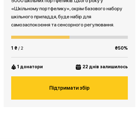
5000 шкільних портфеликів. Цього року у
«Шкільному портфелику», окрім базового набору
шкільного приладдя, буде набір для
самозаспокоєння та сенсорного регулювання.
1 ₴
/ 2
₴50%
1 донатори
22 днів залишилось
Підтримати збір