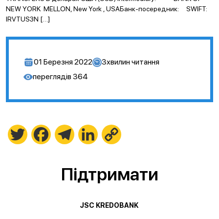
NEW YORK MELLON, New York , USAБанк-посередник: SWIFT:
IRVTUS3N […]
01 Березня 2022
3
хвилин читання
переглядів
364
Twitter
Facebook
Telegram
LinkedIn
Copy
Link
Підтримати
JSC KREDOBANK