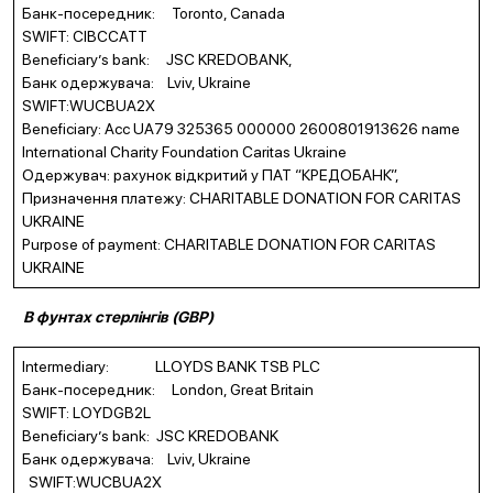
Банк-посередник: Toronto, Canada
SWIFT: CIBCCATT
Beneficiary’s bank: JSC KREDOBANK,
Банк одержувача: Lviv, Ukraine
SWIFT:WUCBUA2X
Beneficiary: Acc UA79 325365 000000 2600801913626 name
International Charity Foundation Caritas Ukraine
Одержувач: рахунок відкритий у ПАТ “КРЕДОБАНК”,
Призначення платежу: CHARITABLE DONATION FOR CARITAS
UKRAINE
Purpose of payment: CHARITABLE DONATION FOR CARITAS
UKRAINE
В
ф
у
нтах стерлі
н
гів
(GBP)
Intermediary: LLOYDS BANK TSB PLC
Банк-посередник: London, Great Britain
SWIFT: LOYDGB2L
Beneficiary’s bank: JSC KREDOBANK
Банк одержувача: Lviv, Ukraine
SWIFT:WUCBUA2X