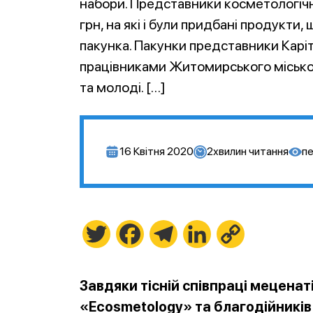
набори. Представники косметологіч
грн, на які і були придбані продукти
пакунка. Пакунки представники Карі
працівниками Житомирського міського
та молоді. […]
16 Квітня 2020
2
хвилин читання
пе
Twitter
Facebook
Telegram
LinkedIn
Copy
Link
Завдяки тісній співпраці меценат
«Ecosmetology» та благодійників