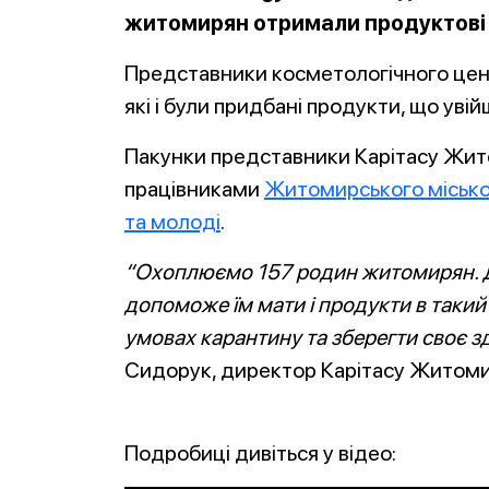
житомирян отримали продуктові
Представники косметологічного цен
які і були придбані продукти, що уві
Пакунки представники Карітасу Жит
працівниками
Житомирського міськог
та молоді
.
“Охоплюємо 157 родин житомирян. Д
допоможе їм мати і продукти в такий 
умовах карантину та зберегти своє з
Сидорук, директор Карітасу Житоми
Подробиці дивіться у відео: