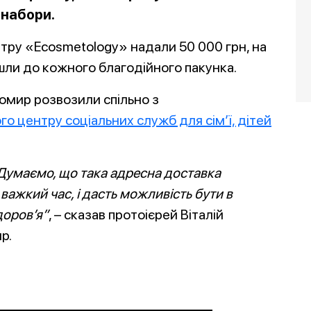
 набори.
тру «Ecosmetology» надали 50 000 грн, на
йшли до кожного благодійного пакунка.
омир розвозили спільно з
о центру соціальних служб для сім’ї, дітей
умаємо, що така адресна доставка
важкий час, і дасть можливість бути в
доров’я”
, – сказав протоієрей Віталій
р.