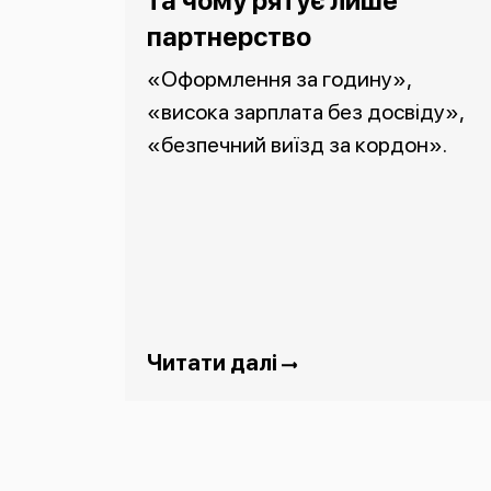
та чому рятує лише
партнерство
«Оформлення за годину»,
«висока зарплата без досвіду»,
«безпечний виїзд за кордон».
Читати далі