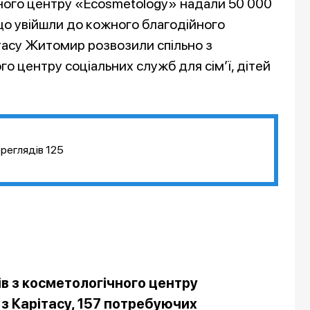
ного центру «Ecosmetology» надали 50 000
, що увійшли до кожного благодійного
тасу Житомир розвозили спільно з
 центру соціальних служб для сім’ї, дітей
реглядів
125
ів з косметологічного центру
 з Карітасу, 157 потребуючих