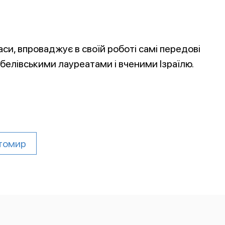
си, впроваджує в своїй роботі самі передові
обелівськими лауреатами і вченими Ізраїлю.
итомир