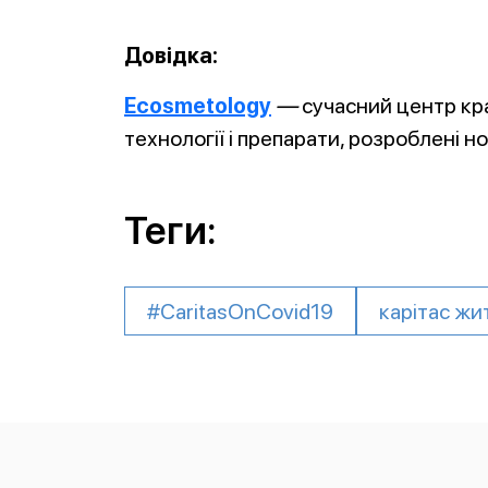
Довідка:
Ecosmetology
—
сучасний центр кра
технології і препарати, розроблені н
Теги:
#CaritasOnCovid19
карітас ж