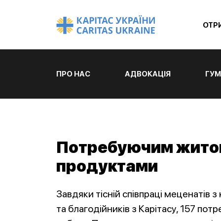
ОТР
ПРО НАС
АДВОКАЦІЯ
ГУМ
Потребуючим жито
продуктами
Завдяки тісній співпраці меценатів 
та благодійників з Карітасу, 157 п