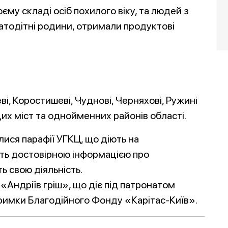
єму складі осіб похилого віку, та людей з
гатодітні родини, отримали продуктові
і, Коростишеві, Чуднові, Черняхові, Ружині
их міст та однойменних районів області.
ися парафії УГКЦ, що діють на
ть достовірною інформацією про
ь свою діяльність.
 «Андріїв гріш», що діє під патронатом
римки Благодійного Фонду «Карітас-Київ».