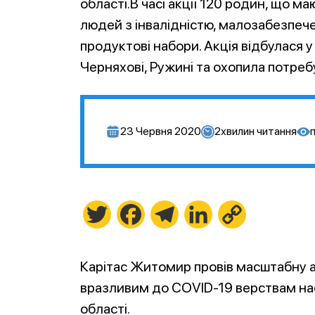
області.В часі акції 120 родин, що ма
людей з інвалідністю, малозабезпече
продуктові набори. Акція відбулася 
Черняхові, Ружині та охопила потреб
23 Червня 2020
2
хвилин читання
Twitter
Facebook
Telegram
LinkedIn
Copy
Link
Карітас Житомир провів масштабну 
вразливим до COVID-19 верствам на
області.