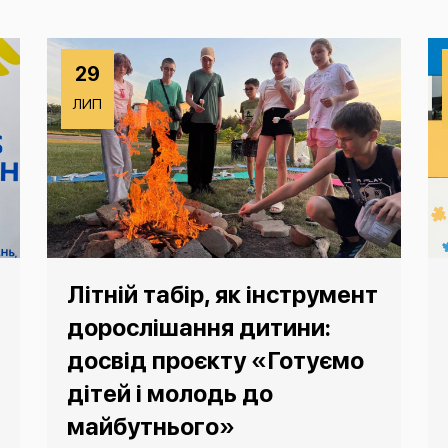
29
ЛИП
Літній табір, як інструмент
дорослішання дитини:
досвід проєкту «Готуємо
дітей і молодь до
майбутнього»