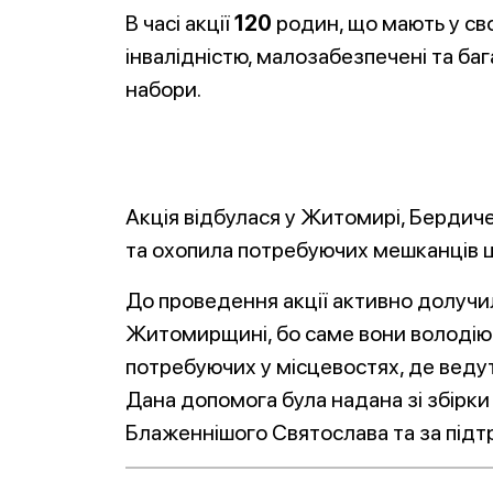
В часі акції
120
родин, що мають у сво
інвалідністю, малозабезпечені та ба
набори.
Акція відбулася у Житомирі, Бердичев
та охопила потребуючих мешканців ц
До проведення акції активно долучил
Житомирщині, бо саме вони володію
потребуючих у місцевостях, де ведут
Дана допомога була надана зі збірки
Блаженнішого Святослава та за підт