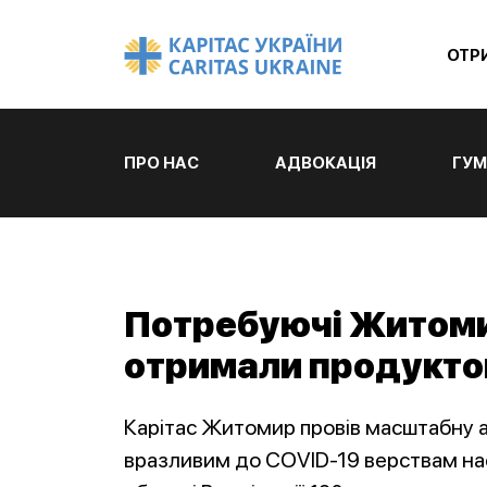
ОТР
ПРО НАС
АДВОКАЦІЯ
ГУМ
Потребуючі Житоми
отримали продуктов
Карітас Житомир провів масштабну 
вразливим до COVID-19 верствам на