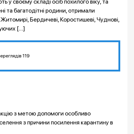
ють у своєму складі осіб похилого віку, та
ні та багатодітні родини, отримали
у Житомирі, Бердичеві, Коростишеві, Чуднові,
уючих […]
переглядів
119
акцію з метою допомоги особливо
селення з причини посилення карантину в