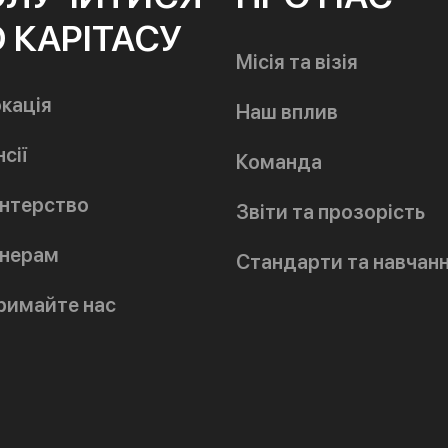
 КАРІТАСУ
Місія та візія
кація
Наш вплив
сії
Команда
нтерство
Звіти та прозорість
нерам
Стандарти та навчан
римайте нас