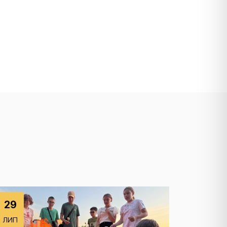
29
ЛИП