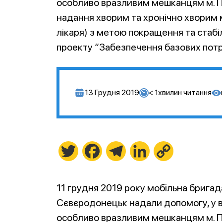
особливо вразливим мешканцям м. П
надання хворим та хронічно хворим 
лікаря) з метою покращення та стабіл
проекту “Забезпечення базових потре
13 Грудня 2019
< 1
хвилин читання
Twitter
Facebook
Telegram
LinkedIn
Copy
Link
11 грудня 2019 року мобільна бригад
Сєвєродонецьк надали допомогу, у в
особливо вразливим мешканцям м. П