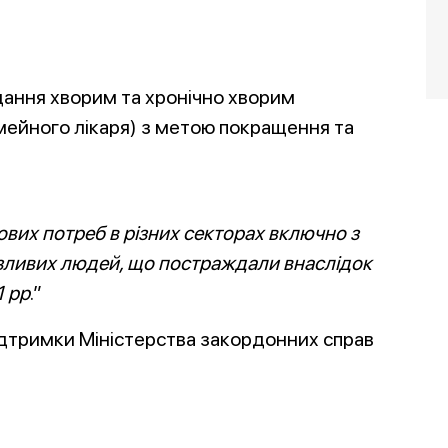
ання хворим та хронічно хворим
імейного лікаря) з метою покращення та
вих потреб в різних секторах включно з
ливих людей, що постраждали внаслідок
1 рр
.”
підтримки Міністерства закордонних справ