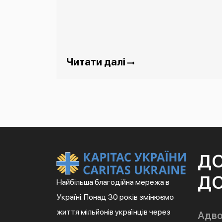
Читати далі
Д
ДО
Найбільша благодійна мережа в
Україні. Понад 30 років змінюємо
життя мільйонів українців через
Адво