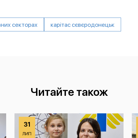
зних секторах
карітас сєвєродонецьк
Читайте також
31
ЛИП