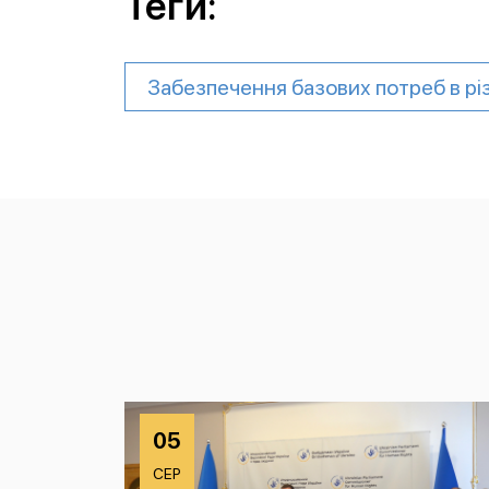
Теги:
Забезпечення базових потреб в рі
05
СЕР