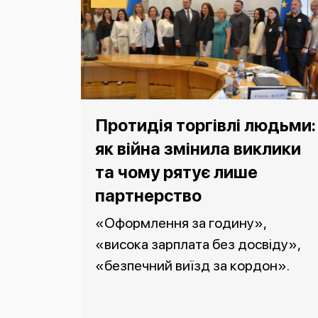
Протидія торгівлі людьми:
як війна змінила виклики
та чому рятує лише
партнерство
«Оформлення за годину»,
«висока зарплата без досвіду»,
«безпечний виїзд за кордон».