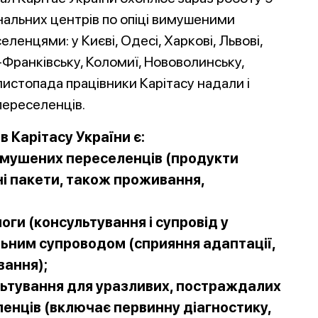
нальних центрів по опіці вимушеними
еленцями: у Києві, Одесі, Харкові, Львові,
-Франківську, Коломиї, Нововолинську,
листопада працівники Карітасу надали і
ереселенців.
в Карітасу України є:
имушених переселенців (продукти
ічні пакети, також проживання,
ги (консультування і супровід у
льним супроводом (сприяння адаптації,
вання);
ультування для уразливих, постраждалих
енців (включає первинну діагностику,