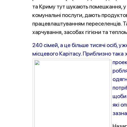
та Криму тут шукають помешкання, у
комунальні послуги, дають продуктов
працевлаштуванням переселенців. Та
харчування, засобах гігієни та теплом
240 сімей, а це більше тисячі осіб, 
місцевого Карітасу. Приблизно така ж
проек
робля
одягн
потрі
щоби 
які о
зазна
Назаг