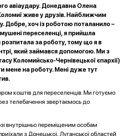
шого авіаудару. Донедавна Олена
 Коломиї живе у друзів. Найближчим
. Добре, хоч із роботою поталанило –
вимушені переселенці, я прийшла
м розпитала за роботу, тому що я в
трі, який займався допомогою. Ми з
ітасу Коломийсько-Чернівецької єпархії)
ти мене на роботу. Мені дуже тут
тив.
ром коштів для переселенців. Ми готуємо
 через телебачення звертаємось до
озі внутрішньо переміщеним особам
 приїхали з Донецької, Луганської областей