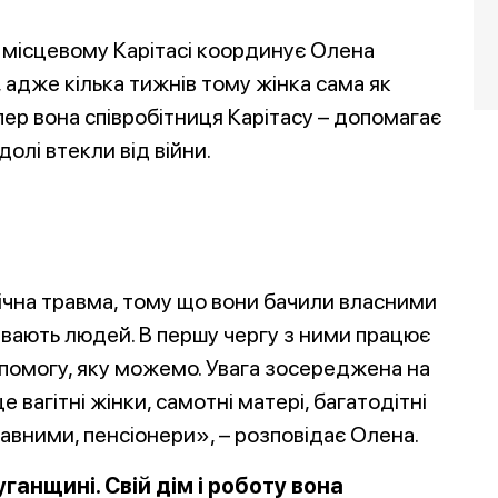
місцевому Карітасі координує Олена
 адже кілька тижнів тому жінка сама як
ер вона співробітниця Карітасу – допомагає
долі втекли від війни.
ічна травма, тому що вони бачили власними
бивають людей. В першу чергу з ними працює
опомогу, яку можемо. Увага зосереджена на
вагітні жінки, самотні матері, багатодітні
правними, пенсіонери», – розповідає Олена.
уганщині. Свій дім і роботу вона