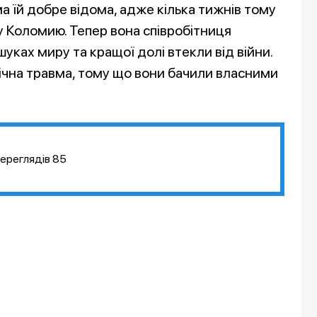
 їй добре відома, адже кілька тижнів тому
у Коломию. Тепер вона співробітниця
шуках миру та кращої долі втекли від війни.
ічна травма, тому що вони бачили власними
ереглядів
85