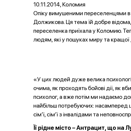
10
.11.2014, Коломия
Опіку вимушеними переселенцями в 
Должикова. Ця тема їй добре відома,
переселенка приїхала у Коломию. Теп
людям, які у пошуках миру та кращої 
«У цих людей дуже велика психолог
очима, як проходять бойові дії, як в
психолог, а вже потім ми надаємо д
найбільш потребуючих: насамперед це 
сім’ї, сім’ї з інвалідами та неповнос
Її рідне місто – Антрацит, що на Л