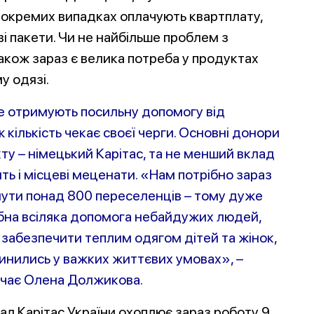
 окремих випадках оплачують квартплату,
і пакети. Чи не найбільше проблем з
кож зараз є велика потреба у продуктах
у одязі.
уже отримують посильну допомогу від
 кількість чекає своєї черги. Основні донори
ту –
німецький Карітас, та не менший вклад
ть і місцеві меценати. «Нам потрібно зараз
ути понад 800 переселенців – тому дуже
бна всіляка допомога небайдужих людей,
забезпечити теплим одягом дітей та жінок,
пинились у важких життєвих умовах», –
чає Олена Должикова.
ал Карітас України охоплює зараз роботу 9