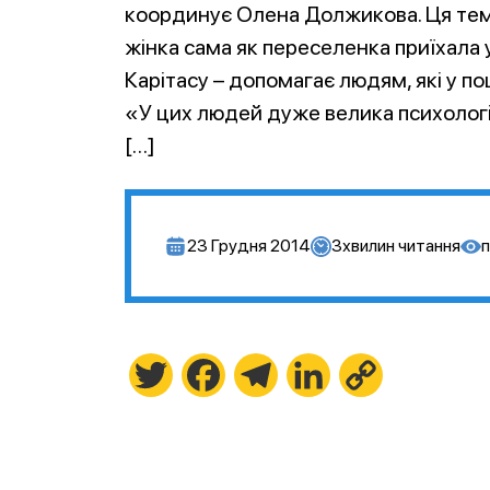
координує Олена Должикова. Ця тема
жінка сама як переселенка приїхала 
Карітасу – допомагає людям, які у по
«У цих людей дуже велика психолог
[…]
23 Грудня 2014
3
хвилин читання
п
Twitter
Facebook
Telegram
LinkedIn
Copy
Link