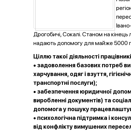
регіо
перес
Івано
Дрогобичі, Сокалі. Станом на кінець 
надають допомогу для майже 5000 п
Ціллю такої діяльності працівникі
• задоволення базових потреб в
харчування, одяг і взуття, гігієн
транспортні послуги);
• забезпечення юридичної допомо
виробленні документів) та соціа
допомога у пошуку працевлашту
• психологічна підтримка і конс
від конфлікту вимушених пересел