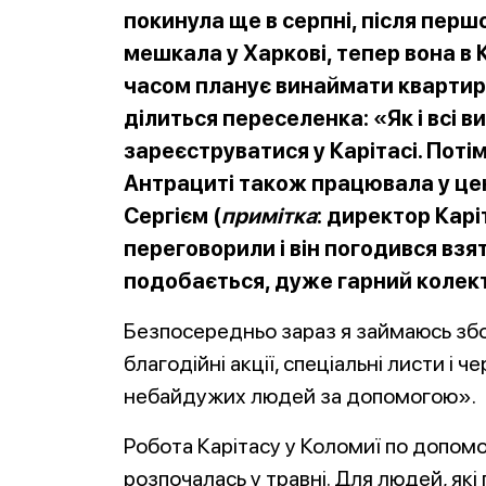
покинула ще в серпні, після пер
мешкала у Харкові, тепер вона в
часом планує винаймати квартиру
ділиться переселенка: «Як і всі 
зареєструватися у Карітасі. Поті
Антрациті також працювала у цен
Сергієм (
примітка
: директор Кар
переговорили і він погодився взя
подобається, дуже гарний колек
Безпосередньо зараз я займаюсь збо
благодійні акції, спеціальні листи і
небайдужих людей за допомогою».
Робота Карітасу у Коломиї по допом
розпочалась у травні. Для людей, які