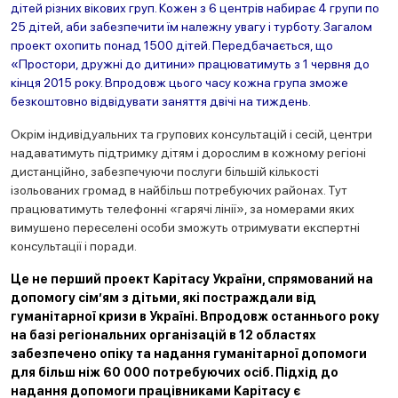
дітей різних вікових груп. Кожен з 6 центрів набирає 4 групи по
25 дітей, аби забезпечити їм належну увагу і турботу. Загалом
проект охопить понад 1500 дітей. Передбачається, що
«Простори, дружні до дитини» працюватимуть з 1 червня до
кінця 2015 року. Впродовж цього часу кожна група зможе
безкоштовно відвідувати заняття двічі на тиждень.
Окрім індивідуальних та групових консультацій і сесій, центри
надаватимуть підтримку дітям і дорослим в кожному регіоні
дистанційно, забезпечуючи послуги більшій кількості
ізольованих громад в найбільш потребуючих районах. Тут
працюватимуть телефонні «гарячі лінії», за номерами яких
вимушено переселені особи зможуть отримувати експертні
консультації і поради.
Це не перший проект Карітасу України, спрямований на
допомогу сім’ям з дітьми, які постраждали від
гуманітарної кризи в Україні. Впродовж останнього року
на базі регіональних організацій в 12 областях
забезпечено опіку та надання гуманітарної допомоги
для більш ніж 60 000 потребуючих осіб. Підхід до
надання допомоги працівниками Карітасу є