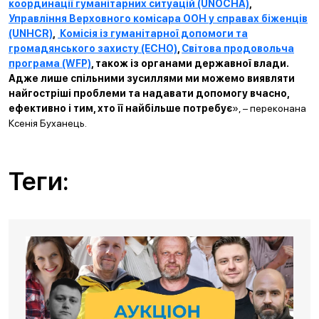
координації гуманітарних ситуацій (UNOCHA)
,
Управління Верховного комісара ООН у справах біженців
(UNHCR)
,
Комісія із гуманітарної допомоги та
громадянського захисту (ECHO)
,
Світова продовольча
програма (WFP)
, також із органами державної влади.
Адже лише спільними зусиллями ми можемо виявляти
найгостріші проблеми та надавати допомогу вчасно,
ефективно і тим, хто її найбільше потребує
», – переконана
Ксенія Буханець.
Теги: