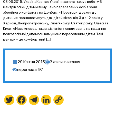
08.06.2015, УкраїнаКарітас України започатковує роботу 6
центрів опіки дітьми вимушено переселених осіб з зони
збройного конфлікту на Донбасі. «Простори, дружні до
дитини» працюватимуть для дітей віком від 3 до 12 років у
Харкові, Дніпропетровську, Слов’янську, Святогірську, Одесі та
Києві. «Насамперед наша діяльність спрямована на надання
психологічної допомоги вимушено переселеним дітям. Такі
центри – це комфортний […]
29 Квітня 2015
3
хвилин читання
переглядів
97
Twitter
Facebook
Telegram
LinkedIn
Copy
Link