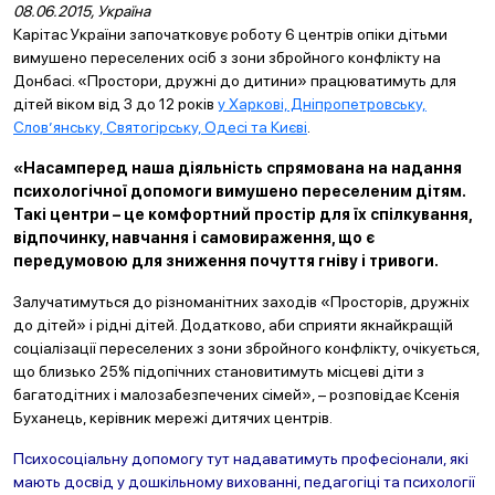
08.06.2015, Україна
Карітас України започатковує роботу 6 центрів опіки дітьми
вимушено переселених осіб з зони збройного конфлікту на
Донбасі. «Простори, дружні до дитини» працюватимуть для
дітей віком від 3 до 12 років
у Харкові, Дніпропетровську,
Слов’янську, Святогірську, Одесі та Києві
.
«Насамперед наша діяльність спрямована на надання
психологічної допомоги вимушено переселеним дітям.
Такі центри – це комфортний простір для їх спілкування,
відпочинку, навчання і самовираження, що є
передумовою для зниження почуття гніву і тривоги.
Залучатимуться до різноманітних заходів «Просторів, дружніх
до дітей» і рідні дітей. Додатково, аби сприяти якнайкращій
соціалізації переселених з зони збройного конфлікту, очікується,
що близько 25% підопічних становитимуть місцеві діти з
багатодітних і малозабезпечених сімей», – розповідає Ксенія
Буханець, керівник мережі дитячих центрів.
Психосоціальну допомогу тут надаватимуть професіонали, які
мають досвід у дошкільному вихованні, педагогіці та психології