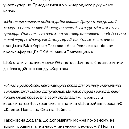
участь уперше. Приєднатися до міжнародного руху може
кожен.
«Ми також можемо робити добрі справи. Долучитися до акції
можуть представники бізнесу, навчальні заклади, містяни та вся
громада. Головне – показати, що полтавці розвивають добрі справи
в свої серцях. Кожну ініціативу людей ми вітаємо»,
– сказала
працівник БФ «Карітас Полтава» Алла Раковецька під час
пресконференції в ОКІА «Новини Полтавщини».
Щоб стати учасником руху #GivingTuesday, потрібно звернутись
до благодійного фонду «Карітас».
«У нас є розроблені кейси добрих справ для бізнесу, навчальних
закладів, шкіл, малих підприємців. Це набір порад і заходів, який
кожен може провести в своїй організації»
, – розповіла
координатор Всеукраїнської ініціативи «Щедрий вівторок» БФ
«Карітас Полтава» Оксана Дейнега.
Також вона додала, що допомагати можна по-різному: не
тільки грошима, але й часом, знаннями, ресурсом. У Полтаві