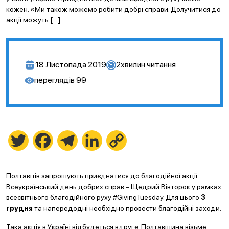
кожен. «Ми також можемо робити добрі справи. Долучитися до
акції можуть […]
18 Листопада 2019
2
хвилин читання
переглядів
99
Twitter
Facebook
Telegram
LinkedIn
Copy
Link
Полтавців запрошують приєднатися до благодійної акції
Всеукраїнський день добрих справ – Щедрий Вівторок у рамках
всесвітнього благодійного руху #GivingTuesday. Для цього
3
грудня
та напередодні необхідно провести благодійні заходи.
Така акція в Україні відбудеться вдруге. Полтавщина візьме