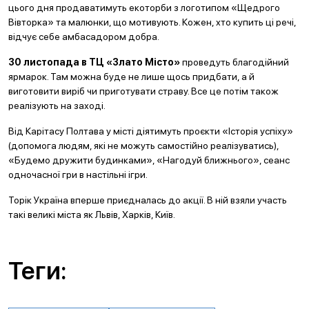
цього дня продаватимуть екоторби з логотипом «Щедрого
Вівторка» та малюнки, що мотивують. Кожен, хто купить ці речі,
відчує себе амбасадором добра.
30 листопада в ТЦ «Злато Місто»
проведуть благодійний
ярмарок. Там можна буде не лише щось придбати, а й
виготовити виріб чи приготувати страву. Все це потім також
реалізують на заході.
Від Карітасу Полтава у місті діятимуть проєкти «Історія успіху»
(допомога людям, які не можуть самостійно реалізуватись),
«Будемо дружити будинками», «Нагодуй ближнього», сеанс
одночасної гри в настільні ігри.
Торік Україна вперше приєдналась до акції. В ній взяли участь
такі великі міста як Львів, Харків, Київ.
Теги: