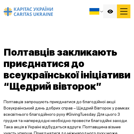
Полтавців закликають
приєднатися до
всеукраїнської ініціативи
“Щедрий вівторок”
Полтавців запрошують приєднатися до благодійної акції
Всеукраїнський день добрих справ – Щедрий Вівторок у рамках
всесвітнього благодійного руху #GivingTuesday. Для цього 3
грудня та напередодні необхідно провести благодійні заходи.
Така акція в Україні відбудеться вдруге. Полтавщина візьме
участь уперше. Приєднатися до міжнародного руху може