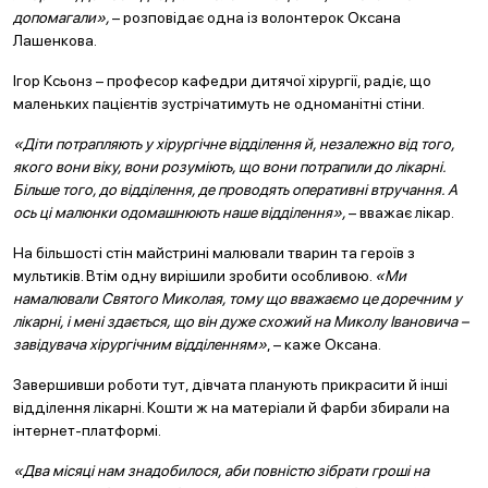
допомагали»,
– розповідає одна із волонтерок Оксана
Лашенкова.
Ігор Ксьонз – професор кафедри дитячої хірургії, радіє, що
маленьких пацієнтів зустрічатимуть не одноманітні стіни.
«Діти потрапляють у хірургічне відділення й, незалежно від того,
якого вони віку, вони розуміють, що вони потрапили до лікарні.
Більше того, до відділення, де проводять оперативні втручання. А
ось ці малюнки одомашнюють наше відділення»,
– вважає лікар.
На більшості стін майстрині малювали тварин та героїв з
мультиків. Втім одну вирішили зробити особливою.
«Ми
намалювали Святого Миколая, тому що вважаємо це доречним у
лікарні, і мені здається, що він дуже схожий на Миколу Івановича
–
завідувача хірургічним відділенням»
, – каже Оксана.
Завершивши роботи тут, дівчата планують прикрасити й інші
відділення лікарні. Кошти ж на матеріали й фарби збирали на
інтернет-платформі.
«Два місяці нам знадобилося, аби повністю зібрати гроші на