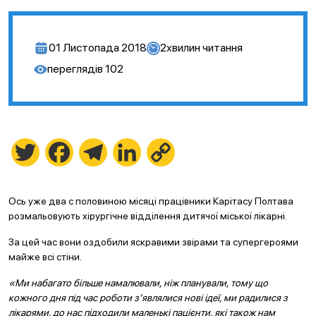
01 Листопада 2018
2
хвилин читання
переглядів
102
Twitter
Facebook
Telegram
LinkedIn
Copy
Link
Ось уже два с половиною місяці працівники Карітасу Полтава
розмальовують хірургічне відділення дитячої міської лікарні.
За цей час вони оздобили яскравими звірами та супергероями
майже всі стіни.
«Ми набагато більше намалювали, ніж планували, тому що
кожного дня під час роботи з’являлися нові ідеї, ми радилися з
лікарями, до нас підходили маленькі пацієнти, які також нам