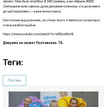
проект. Нам було потрібно 8 340 гривень, а ми зібрали 9000.
Святкували всім офісом, дуже дякували кожному, хто долучився
до цієї ініціативи»
, – каже волонтерка.
Наступним відділенням, на стінах якого з’являться супергерої,
стане реабілітаційне.
https://www.youtube.com/watch?v=wfEbiz8itU8
Дякуємо за сюжет Полтавське. ТБ.
Теги:
Полтава