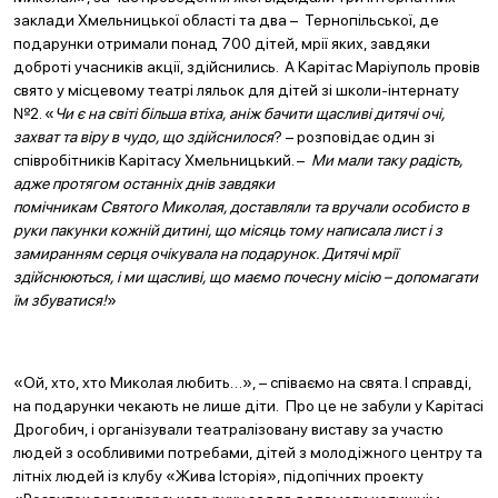
заклади Хмельницької області та два – Тернопільської, де
подарунки отримали понад 700 дітей, мрії яких, завдяки
доброті учасників акції, здійснились. А Карітас Маріуполь провів
свято у місцевому театрі ляльок для дітей зі школи-інтернату
№2. «
Чи є на світі більша втіха, аніж бачити щасливі дитячі очі,
захват та віру в чудо, що здійснилося
? – розповідає один зі
співробітників Карітасу Хмельницький. –
Ми
мали таку радість,
адже протягом останніх днів завдяки
помічникам Святого Миколая, доставляли та вручали особисто в
руки пакунки кожній дитині, що місяць тому написала лист і з
замиранням серця очікувала на подарунок. Дитячі мрії
здійснюються, і ми щасливі, що маємо почесну місію – допомагати
їм збуватися!
»
«Ой, хто, хто Миколая любить…», – співаємо на свята. І справді,
на подарунки чекають не лише діти. Про це не забули у Карітасі
Дрогобич, і організували театралізовану виставу за участю
людей з особливими потребами, дітей з молодіжного центру та
літніх людей із клубу «Жива Історія», підопічних проекту