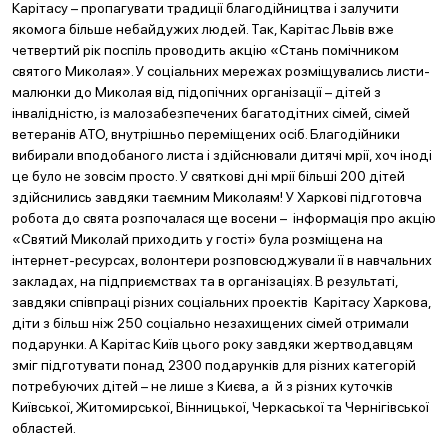
Карітасу – пропагувати традиції благодійництва і залучити
якомога більше небайдужих людей. Так, Карітас Львів вже
четвертий рік поспіль проводить акцію «Стань помічником
святого Миколая». У соціальних мережах розміщувались листи-
малюнки до Миколая від підопічних організації – дітей з
інвалідністю, із малозабезпечених багатодітних сімей, сімей
ветеранів АТО, внутрішньо переміщених осіб. Благодійники
вибирали вподобаного листа і здійснювали дитячі мрії, хоч іноді
це було не зовсім просто. У святкові дні мрії більші 200 дітей
здійснились завдяки таємним Миколаям! У Харкові підготовча
робота до свята розпочалася ще восени – інформація про акцію
«Святий Миколай приходить у гості» була розміщена на
інтернет-ресурсах, волонтери розповсюджували її в навчальних
закладах, на підприємствах та в організаціях. В результаті,
завдяки співпраці різних соціальних проектів Карітасу Харкова,
діти з більш ніж 250 соціально незахищених сімей отримали
подарунки. А Карітас Київ цього року завдяки жертводавцям
зміг підготувати понад 2300 подарунків для різних категорій
потребуючих дітей – не лише з Києва, а й з різних куточків
Київської, Житомирської, Вінницької, Черкаської та Чернігівської
областей.