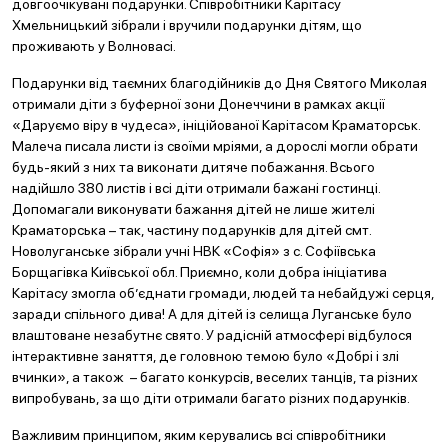
довгоочікувані подарунки. Співробітники Карітасу
Хмельницький зібрали і вручили подарунки дітям, що
проживають у Волновасі.
Подарунки від таємних благодійників до Дня Святого Миколая
отримали діти з буферної зони Донеччини в рамках акції
«Даруємо віру в чудеса», ініційованої Карітасом Краматорськ.
Малеча писала листи із своїми мріями, а дорослі могли обрати
будь-який з них та виконати дитяче побажання. Всього
надійшло 380 листів і всі діти отримали бажані гостинці.
Допомагали виконувати бажання дітей не лише жителі
Краматорська – так, частину подарунків для дітей смт.
Новолуганське зібрали учні НВК «Софія» з с. Софіївська
Борщагівка Київської обл. Приємно, коли добра ініціатива
Карітасу змогла об’єднати громади, людей та небайдужі серця,
заради спільного дива! А для дітей із селища Луганське було
влаштоване незабутнє свято. У радісній атмосфері відбулося
інтерактивне заняття, де головною темою було «Добрі і злі
вчинки», а також – багато конкурсів, веселих танців, та різних
випробувань, за що діти отримали багато різних подарунків.
Важливим принципом, яким керувались всі співробітники