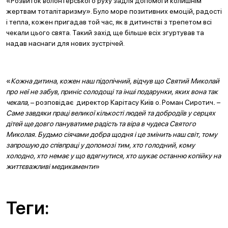
«Розвиток волонтерського руху задля допомоги колишнім
жертвам тоталітаризму». Було море позитивних емоцій, радості
і тепла, кожен пригадав той час, як в дитинстві з трепетом всі
чекали цього свята. Такий захід ще більше всіх згуртував та
надав наснаги для нових зустрічей.
«
Кожна дитина, кожен наш підопічний, відчув що Святий Миколай
про неї не забув, приніс солодощі та інші подарунки, яких вона так
чекала,
– розповідає директор Карітасу Київ о. Роман Сиротич
. –
Саме завдяки праці великої кількості людей та добродіїв у серцях
дітей ще довго пануватиме радість та віра в чудеса Святого
Миколая. Будьмо сіячами добра щодня і це змінить наш світ, тому
запрошую до співпраці у допомозі тим, хто голодний, кому
холодно, хто немає у що вдягнутися, хто шукає останню копійку на
життєважливі медикаменти
»
Теги: