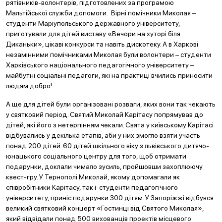
рятівників-волонтерів, підготовлених за програмою
Мальтійської служби допомоги. Вірні помічники Миколая –
студенти Маріупольського державного університету,
приготували для дітей виставу «Вечори на хуторі біля
Диканьки», цікаві конкурси та навіть дискотеку. А в Харкові
незамінними помічниками Миколая були волонтери – студенти
Харківського національного педагогічного університету –
майбутні соціальні педагоги, які на практиці вчились приносити
людям добро!
А ще для дітей були організовані розваги, яких вони так чекають
у святковий період. Святий Миколай Карітасу попрямував до
дітей, які його з нетерпінням чекали. Свята у київському Карітасі
відбувались у декілька етапів, аби у них змогло взяти участь
понад 200 дітей. 60 дітей шкільного віку з львівського дитячо-
юнацького соціального центру для того, щоб отримати
подарунки, доклали чимало зусиль, пройшовши захоплюючу
квест-гру. У Тернополі Миколай, якому допомагали як
співробітники Карітасу, так і студенти педагогічного
університету, приніс подарунки 300 дітям. У Запоріжжі відбувся
великий святковий концерт «Гостинці від Святого Миколая»,
який відвідали понад 500 вихованців проектів місцевого