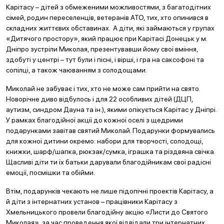
Карітасу – дітей з обмеженими можливостями, з багатодітних
сімей, родин переселенців, ветеранів АТО, тих, хто опинився в
складних життєвих обставинах. А діти, які займаються у групах
«Дитячого простору», який працює при Карітасі Донецьк у м.
Дніпро зустріли Миколая, презентувавши йому свої вміння,
здобуті у центрі – тут були і пісні, і вірші, і гра на саксофоні та
сопілці, а також чаюванням з солодощами.
Миколай не забуває і тих, хто не може сам прийти на свято.
Новорічне диво відбулось і для 22 особливих дітей (ДЦП,
аутизм, синдром Дауна та ін.), якими опікується Карітас у Дніпрі.
У рамках благодійної акції до кожної оселі з щедрими
подарунками завітав святий Миколай. Подарунки формувались
для кожної дитини окремо: набори для творчості, солодощі,
книжки, шарф/шапка, рюкзак/сумка, іграшка та різдвяна свічка.
Щасливі діти ти їх батьки дарували благодійникам свої радісні
емоції, посмішки та обійми.
Втім, подарунків чекають не лише підопічні проектів Карітасу, а
й діти з інтернатних установ – працівники Карітасу з
Хмельницького провели благодійну акцію «Листи до Святого
Миколая», за час проведення якої відвідали три інтернатних