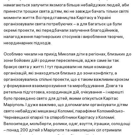
намагаються залучити якомога більше небайдужих людей, аби
принести трошки свята дітям, які не завжди бачать тільки світлі
моменти життя. Всі представництва Карітасу в Україні
організовували свята потребуючих – а для багатьох це були
окремі проекти, які передбачали залучення благодійників,
налагодження партнерських стосунків і вироблення творчих,
неординарних підходів.
Особливо чекали на прихід Миколая діти в регіонах, близьких до
зони бойових дій і родини переселенців, адже саме їм так
бракує свята у житті. І тут працювали не лише команди
організацій, які знаходяться близько до зони конфлікту, а
організовувались спільні проекти, що є таким важливим кроком
у формування взаєморозуміння та миробудування. Довга та
ретельна підготовка, координація дій, очікування – і нарешті
було проведено свято для дітей, якими опікується Карітас
Маріуполь. І дуже важливо, що допомагали організувати дітям
свято небайдужі мешканці Коломиї, парафіяни Коломийсько-
Чернівецької єпархії та співробітники Карітасу з Коломиї.
Велосипеди, мольберти, ролики, одяг, взуття, іграшки, солодощі
– понад 200 дітей з Маріуполя та навколишніх сіл отримали