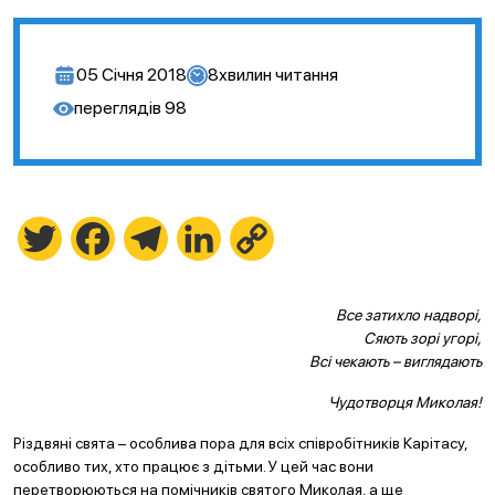
05 Січня 2018
8
хвилин читання
переглядів
98
Twitter
Facebook
Telegram
LinkedIn
Copy
Link
Все затихло надворі,
Сяють зорі угорі,
Всі чекають – виглядають
Чудотворця Миколая!
Різдвяні свята – особлива пора для всіх співробітників Карітасу,
особливо тих, хто працює з дітьми. У цей час вони
перетворюються на помічників святого Миколая, а ще