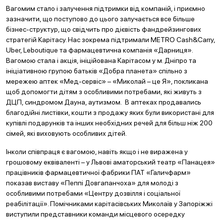
Вагомим стало і залучення підтримки від компаній, і приємно
зазначити, що поступово до цього залучається все більше
бізнес-структур, що свідчить про дієвість фандрейзингових
стратегій Карітасу. Нас зокрема підтримали METRO Cash&Carry,
Uber, Leboutique та фармацевтична компанія «Дарниця».
Вагомою стала і акція, ініційована Карітасом у м. Дніпро та
ініціативною групою батьків «Добра планета» спільно з
мережею аптек «Мед-сервіс» – «Миколай – це Я», покликана
щоб допомогти дітям з особливими потребами, які живуть з
ДЦП, синдромом Дауна, аутизмом. В аптеках продавались
благодійні листівки, кошти з продажу яких були використані для
купівлі подарунків та інших необхідних речей для більш ніж 200
сімей, які виховують особливих дітей.
Інколи співпраця є вагомою, навіть якщо і не виражена у
грошовому еквіваленті – у Львові аматорський театр «Панацея»
працівників фармацевтичної фабрики ПАТ «Галичфарм»
показав виставу «Пеппі Довгапанчоха» для молоді з
особливими потребами «Центру дозвілля і соціальної
реабілітації». Помічниками карітасівських Миколаїв у Запоріжжі
виступили представники команди місцевого осередку