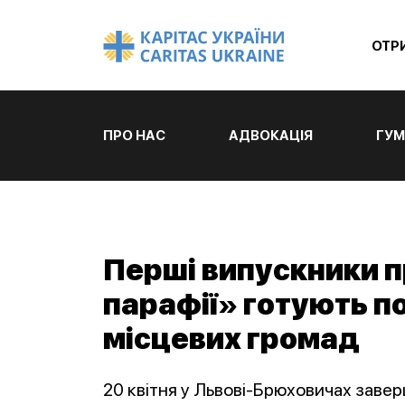
ОТР
ПРО НАС
АДВОКАЦІЯ
ГУМ
Перші випускники п
парафії» готують по
місцевих громад
20 квітня у Львові-Брюховичах заве