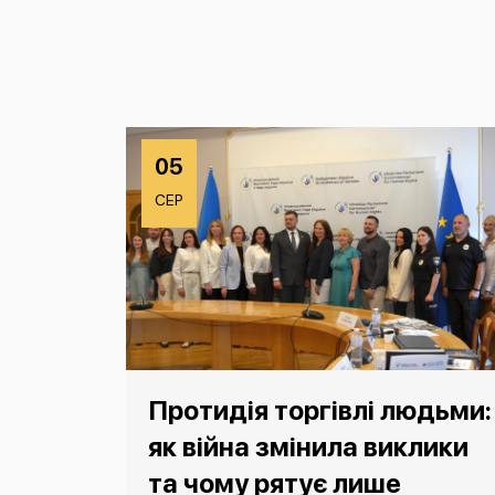
05
СЕР
Протидія торгівлі людьми:
як війна змінила виклики
та чому рятує лише