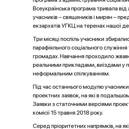
Всеукраїнська програма тривала від 
учасників – священиків і мирян – пред
екзархатів УГКЦ на теренах нашої д
Три місяці поспіль учасники збирали
парафіяльного соціального служіння та
громадах. Навчання проходило жваво:
реальними прикладами, виїздами у па
неформальним спілкуванням.
Під час останнього модулю учасники 
проектних заявок, на які в подальшо
Заявки з статочними версіями проек
комісії 15 травня 2018 року.
Серед пріоритетних напрямків, на як