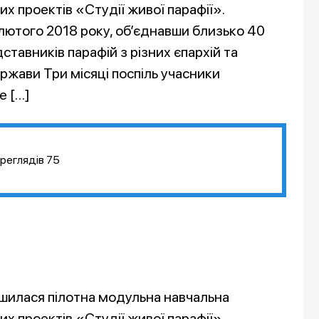
х проектів «Студії живої парафії».
лютого 2018 року, об’єднавши близько 40
ставників парафій з різних єпархій та
ржави Три місяці поспіль учасники
е […]
реглядів
75
ршилася пілотна модульна навчальна
х проектів «Студії живої парафії».