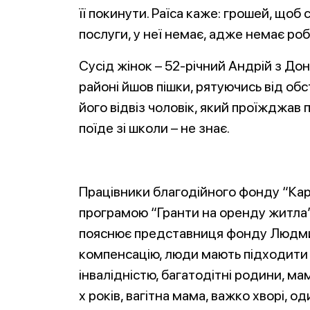
її покинути. Раїса каже: грошей, що
послуги, у неї немає, адже немає роб
Сусід жінок – 52-річний Андрій з Дон
районі йшов пішки, рятуючись від обст
його відвіз чоловік, який проїжджав 
поїде зі школи – не знає.
Працівники благодійного фонду “Ка
програмою “Гранти на оренду житла”.
пояснює представниця фонду Людми
компенсацію, люди мають підходити пі
інвалідністю, багатодітні родини, ма
х років, вагітна мама, важко хворі, о