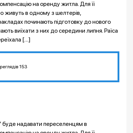
омпенсацію на оренду житла. Для її
 живуть в одному з шелтерів,
 закладах починають підготовку до нового
ають виїхати з них до середини липня. Раїса
ереїхала […]
реглядів
153
” буде надавати переселенцям в
омпенсацію на оренду житла. Для її