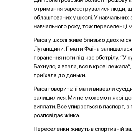
отримання зареєструвалися люди, що
облаштованих у школі. У навчальних
навчального року, тож переселенці м
Раїса у школі живе близько двох міся
Луганщини. Її мати Фаїна залишалас
поранення ноги під час обстрілу. “У к
Бахнуло, я впала, вся в крові лежала”,
приїхала до доньки.
Раїса говорить: її мати вивезли сусі
залишилися. Ми не можемо ніякої допо
виплати. Все упирається в паспорт, а 
розповідає жінка.
Переселенки живуть в спортивній за