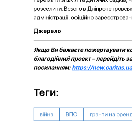
розселити. Всього в Дніпропетровські
адміністрації, офіційно зареєстрова
Джерело
Якщо Ви бажаєте пожертвувати ко
благодійний проект – перейдіть з
посиланням:
https://new.caritas.u
Теги:
війна
ВПО
гранти на орен