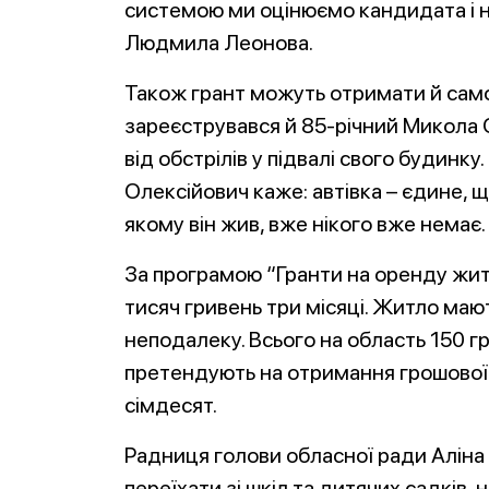
системою ми оцінюємо кандидата і н
Людмила Леонова.
Також грант можуть отримати й самот
зареєструвався й 85-річний Микола 
від обстрілів у підвалі свого будинку
Олексійович каже: автівка – єдине, щ
якому він жив, вже нікого вже немає.
За програмою “Гранти на оренду жит
тисяч гривень три місяці. Житло мають
неподалеку. Всього на область 150 гра
претендують на отримання грошової к
сімдесят.
Радниця голови обласної ради Аліна 
переїхати зі шкіл та дитячих садків, 