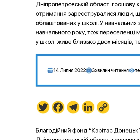
Дніпропетровській області грошову к
отримання зареєструвалися люди, що
облаштованих у школі. У навчальних
навчального року, тож переселенці м
у школі живе близько двох місяців, п
14 Липня 2022
3
хвилин читання
пе
Twitter
Facebook
Telegram
LinkedIn
Copy
Link
Благодійний фонд “Карітас Донецьк
Дніпропетровській області грошову к