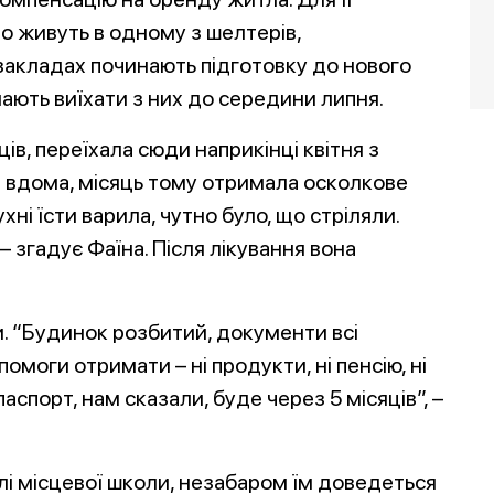
 живуть в одному з шелтерів,
 закладах починають підготовку до нового
ають виїхати з них до середини липня.
ців, переїхала сюди наприкінці квітня з
я вдома, місяць тому отримала осколкове
ухні їсти варила, чутно було, що стріляли.
 – згадує Фаїна. Після лікування вона
ди. “Будинок розбитий, документи всі
моги отримати – ні продукти, ні пенсію, ні
паспорт, нам сказали, буде через 5 місяців”, –
лі місцевої школи, незабаром їм доведеться