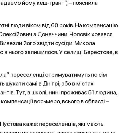
адаємо йому кеш-грант”, – пояснила
ні люди віком від 60 років. На компенсацію
Олексійович з Донеччини. Чоловік ховався
. Вивезли його звідти сусіди. Микола
о в нього залишилося. У селищі Берестове, в
ла” переселенці отримуватимуть по сім
 шукати самі в Дніпрі, або в містах
нтів. Тут, в школі, нині проживає 51 людина,
омпенсації восьмеро, всього в області –
Пустова каже: переселенців, які мають
на вулиці не залишать, зараз вирішують де їх