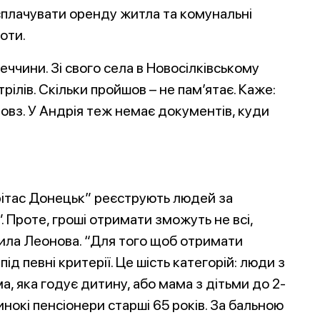
б сплачувати оренду житла та комунальні
оти.
еччини. Зі свого села в Новосілківському
рілів. Скільки пройшов – не пам’ятає. Каже:
повз. У Андрія теж немає документів, куди
рітас Донецьк” реєструють людей за
 Проте, гроші отримати зможуть не всі,
ла Леонова. “Для того щоб отримати
д певні критерії. Це шість категорій: люди з
ма, яка годує дитину, або мама з дітьми до 2-
динокі пенсіонери старші 65 років. За бальною