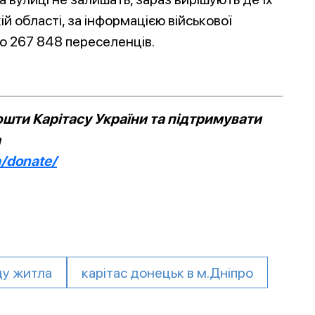
й області, за інформацією військової
но 267 848 переселенців.
шти Карітасу України та підтримувати
а
a/donate/
ду житла
карітас донецьк в м.Дніпро