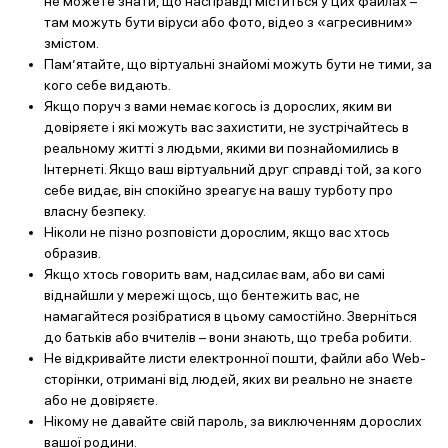
не можете знати, що насправді міститься у цих файлах –
там можуть бути віруси або фото, відео з «агресивним»
змістом.
Пам’ятайте, що віртуальні знайомі можуть бути не тими, за
кого себе видають.
Якщо поруч з вами немає когось із дорослих, яким ви
довіряєте і які можуть вас захистити, не зустрічайтесь в
реальному житті з людьми, якими ви познайомились в
Інтернеті. Якщо ваш віртуальний друг справді той, за кого
себе видає, він спокійно зреагує на вашу турботу про
власну безпеку.
Ніколи не пізно розповісти дорослим, якщо вас хтось
образив.
Якщо хтось говорить вам, надсилає вам, або ви самі
віднайшли у мережі щось, що бентежить вас, не
намагайтеся розібратися в цьому самостійно. Зверніться
до батьків або вчителів – вони знають, що треба робити.
Не відкривайте листи електронної пошти, файли або Web-
сторінки, отримані від людей, яких ви реально не знаєте
або не довіряєте.
Нікому не давайте свій пароль, за виключенням дорослих
вашої родини.