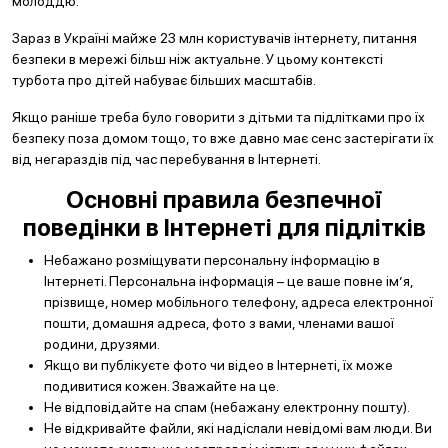
молоддю.
Зараз в Україні майже 23 млн користувачів інтернету, питання
безпеки в мережі більш ніж актуальне. У цьому контексті
турбота про дітей набуває більших масштабів.
Якщо раніше треба було говорити з дітьми та підлітками про їх
безпеку поза домом тощо, то вже давно має сенс застерігати їх
від негараздів під час перебування в Інтернеті.
Основні правила безпечної
поведінки в Інтернеті для підлітків
Небажано розміщувати персональну інформацію в
Інтернеті. Персональна інформація – це ваше повне ім’я,
прізвище, номер мобільного телефону, адреса електронної
пошти, домашня адреса, фото з вами, членами вашої
родини, друзями.
Якщо ви публікуєте фото чи відео в Інтернеті, їх може
подивитися кожен. Зважайте на це.
Не відповідайте на спам (небажану електронну пошту).
Не відкривайте файли, які надіслали невідомі вам люди. Ви