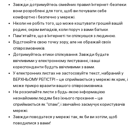
Завжди дотримуйтесь сімейних правил Інтернет-безпеки:
вони розроблені для того, щоб ви почували себе
комфортно і безпечно у мережі.
Ніколи не робіть того, що може коштувати грошей вашій
родині, окрім випадків, коли поруч з вами батьки.
Пам’ятайте, що в Інтернеті ти спілкуєшся з людиною.
Відстоюйте свою точку зору, але не ображай своїх
співрозмовників.
Дотримуйтесь етики спілкування. Завжди будьте
ввічливими у електронному листуванні, і ваші
кореспонденти будуть ввічливими з вами.
У електронних листах не застосовуйте текст, набраний у
ВЕРХНЬОМУ РЕГІСТРІ – це сприймається у мережі як крик, і
може прикро вразити вашого співрозмовника.
Не розсилайте листи з будь-якою інформацією
незнайомим людям без їхнього прохання – це
сприймається як “спам”, і звичайно засмучує користувачів
мережі.
Завжди поводьтеся у мережі так, як би ви хотіли, щоб
поводилися з вами!