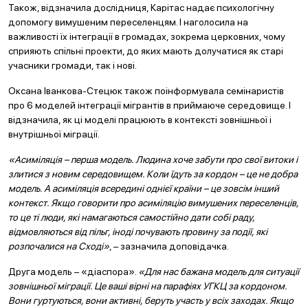
Також, відзначила дослідниця, Карітас надає психологічну
допомогу вимушеним переселенцям. І наголосила на
важливості їх інтеграції в громадах, зокрема церковних, чому
сприяють спільні проекти, до яких мають долучатися як старі
учасники громади, так і нові.
Оксана Іванкова-Стецюк також поінформувала семінаристів
про 6 моделей інтеграції мігрантів в приймаюче середовище. І
відзначила, як ці моделі працюють в контексті зовнішньої і
внутрішньої міграції.
«Асиміляція – перша модель. Людина хоче забути про свої витоки і
злитися з новим середовищем. Коли їдуть за кордон – це не добра
модель. А асиміляція всередині однієї країни – це зовсім інший
контекст. Якщо говорити про асиміляцію вимушених переселенців,
то це ті люди, які намагаються самостійно дати собі раду,
відмовляються від пільг, іноді почувають провину за події, які
розпочалися на Сході»
, – зазначила доповідачка.
Друга модель – «діаспора».
«Для нас бажана модель для ситуації
зовнішньої міграції. Це ваші вірні на парафіях УГКЦ за кордоном.
Вони гуртуються, вони активні, беруть участь у всіх заходах. Якщо