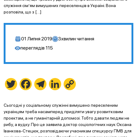
служіння сім’ям вимушених переселенців в Україні. Вона
розповіла, що з […]
01 Липня 2019
3
хвилин читання
переглядів
115
Twitter
Facebook
Telegram
LinkedIn
Copy
Link
Сьогодні у соціальному служінні вимушено переселеним
українцям треба насамперед приділяти увагу розвитковим
проектам, а не гуманітарній допомозі. Тобто давати людям не
рибу, а вудку. Про це заявила доктор соціологічних наук Оксана
Іванкова-Стецюк, розповідаючи учасникам спецкурсу ПМВ для