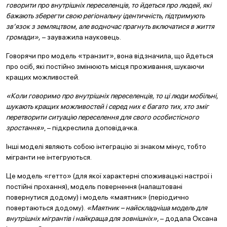
говорити про внутрішніх переселенців, то йдеться про людей, які
бажають зберегти свою регіональну ідентичність, підтримують
зв’язок з земляцтвом, але водночас прагнуть включатися в життя
громади»,
– зауважила науковець.
Говорячи про модель «транзит», вона відзначила, що йдеться
про осіб, які постійно змінюють місця проживання, шукаючи
кращих можливостей.
«Коли говоримо про внутрішніх переселенців, то ці люди мобільні,
шукають кращих можливостей і серед них є багато тих, хто зміг
перетворити ситуацію переселення для свого особистісного
зростання»
, – підкреслила доповідачка.
Інші моделі являють собою інтеграцію зі знаком мінус, тобто
мігранти не інтегруються.
Це модель «гетто» (для якої характерні споживацькі настрої і
постійні прохання), модель повернення (налаштовані
повернутися додому) і модель «маятник» (періодично
повертаються додому).
«Маятник – найскладніша модель для
внутрішніх мігрантів і найкраща для зовнішніх»,
– додала Оксана