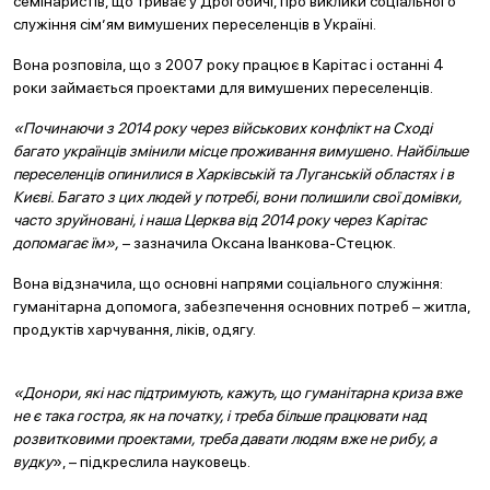
семінаристів, що триває у Дрогобичі, про виклики соціального
служіння сім’ям вимушених переселенців в Україні.
Вона розповіла, що з 2007 року працює в Карітас і останні 4
роки займається проектами для вимушених переселенців.
«Починаючи з 2014 року через військових конфлікт на Сході
багато українців змінили місце проживання вимушено. Найбільше
переселенців опинилися в Харківській та Луганській областях і в
Києві. Багато з цих людей у потребі, вони полишили свої домівки,
часто зруйновані, і наша Церква від 2014 року через Карітас
допомагає їм»,
– зазначила Оксана Іванкова-Стецюк.
Вона відзначила, що основні напрями соціального служіння:
гуманітарна допомога, забезпечення основних потреб – житла,
продуктів харчування, ліків, одягу.
«Донори, які нас підтримують, кажуть, що гуманітарна криза вже
не є така гостра, як на початку, і треба більше працювати над
розвитковими проектами, треба давати людям вже не рибу, а
вудку
», – підкреслила науковець.