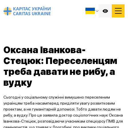
Оксана Іванкова-
Стецюк: Переселенцям
треба давати не рибу, а
вудку
Сьогодні у соціальному служінні вимушено переселеним
українцям треба насамперед приділяти увагу розвитковим
проектам, а не гуманітарній допомозі. Тобто давати людям не
рибу, а вудку. Про це заявила доктор соціологічних наук Оксана
Іванкова-Стецюк, розповідаючи учасникам спецкурсу ПМВ для
семінаристів, що триває у Дрогобичі, про виклики соціального