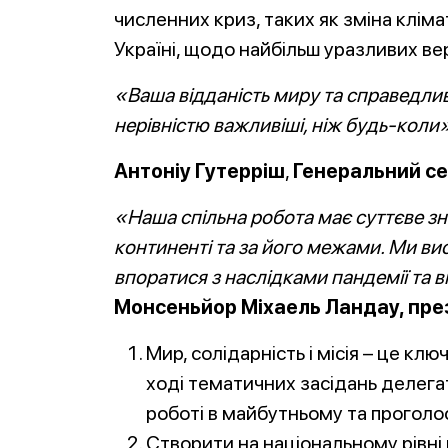
численних криз, таких як зміна кліма
Україні, щодо найбільш уразливих ве
«Ваша відданість миру та справедливо
нерівністю важливіші, ніж будь-коли»
Антоніу Гутерріш
,
Генеральний с
«Наша спільна робота має суттєве з
континенті та за його межами. Ми ви
впоратися з наслідками пандемії та в
Монсеньйор Міхаель Ландау, пре
Мир, солідарність і місія – це клю
ході тематичних засідань делега
роботі в майбутньому та проголос
Створити на національному рівні 