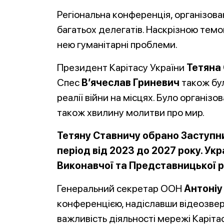
Регіональна конференція, організован
багатьох делегатів. Наскрізною темою
нею гуманітарні проблеми.
Президент Карітасу України
Тетяна
Спес
В’ячеслав Гриневич
також бул
реалії війни на місцях. Було організо
також хвилину молитви про мир.
Тетяну Ставничу обрано Заступн
період від 2023 до 2027 року. У
Виконавчої та Представницької р
Генеральний секретар ООН
Антоніу
конференцією, надіславши відеозверн
важливість діяльності мережі Каріта