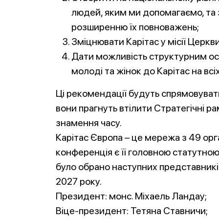
людей, яким ми допомагаємо, та 
розширенню їх повноважень;
Зміцнювати Карітас у місії Церкви
Дати можливість структурним о
молоді та жінок до Карітас на всі
Ці рекомендації будуть спрямовувати
вони прагнуть втілити Стратегічні р
знамення часу.
Карітас Європа – це мережа з 49 орган
конференція є її головною статутною
було обрано наступних представників
2027 року.
Президент: монс. Міхаель Ландау;
Віце-президент: Тетяна Ставничи;