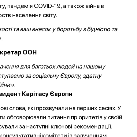
ту, пандемія COVID-19, а також війна в
рств населення світу.
сті та ваш внесок у боротьбу з бідністю та
.
екретар ООН
начення для багатьох людей на нашому
ступаємо за соціальну Європу, здатну
ійни».
зидент Карітасу Європи
чові слова, які прозвучали на перших сесіях. У
ти обговорювали питання пріоритетів у своїй
ували за наступні ключові рекомендації.
консультативні комітети із залученням