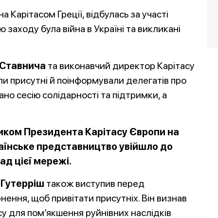
а Карітасом Греції, відбулась за участі
 заходу була війна в Україні та викликані
 Ставнича
та виконавчий директор Карітасу
и присутні й поінформували делегатів про
вано сесію солідарності та підтримки, а
иком Президента Карітасу Європи на
країнське представництво увійшло до
ад цієї мережі.
 Гутерріш
також виступив перед
ення, щоб привітати присутніх. Він визнав
су для пом’якшення руйнівних наслідків