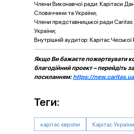
Члени Виконавчої ради: Карітаси Данії,
Словаччини та України;
Члени представницької ради Caritas In
України;
Внутрішній аудитор: Карітас Чеської 
Якщо Ви бажаєте пожертвувати ко
благодійний проект – перейдіть з
посиланням:
https://new.caritas.u
Теги:
карітас європи
Карітас Україн