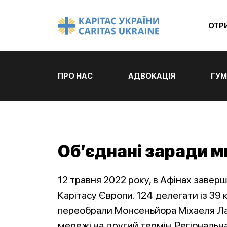
ОТР
ПРО НАС
АДВОКАЦІЯ
ГУМ
Об’єднані заради м
12 травня 2022 року, в Афінах завер
Карітасу Європи. 124 делегати із 39 
переобрали Монсеньйора Міхаеля Ла
мережі на другий термін. Регіональн