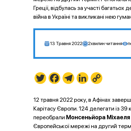
Греції, відбулась за участі багатьох
війна в Україні та викликані нею гуман
13 Травня 2022
2
хвилин читання
п
Twitter
Facebook
Telegram
LinkedIn
Copy
Link
12 травня 2022 року, в Афінах завер
Карітасу Європи. 124 делегати із 39 
переобрали
Монсеньйора Міхаеля
Європейської мережі на другий терм