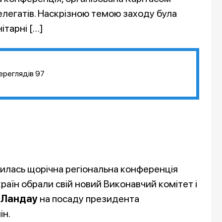
 делегатів. Наскрізною темою заходу була
ітарні […]
ереглядів
97
шилась щорічна регіональна конференція
країн обрали свій новий Виконавчий комітет і
 Ландау
на посаду президента
ін.