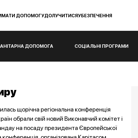
ИМАТИ ДОПОМОГУ
ДОЛУЧИТИСЯ
УБЕЗПЕЧЕННЯ
АНІТАРНА ДОПОМОГА
СОЦІАЛЬНІ ПРОГРАМИ
иру
шилась щорічна регіональна конференція
країн обрали свій новий Виконавчий комітет і
ндау на посаду президента Європейської
а конференція, організована Карітасом