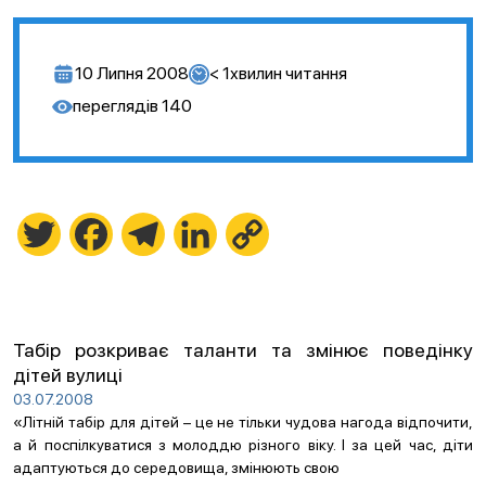
10 Липня 2008
< 1
хвилин читання
переглядів
140
Twitter
Facebook
Telegram
LinkedIn
Copy
Link
Табір розкриває таланти та змінює поведінку
дітей вулиці
03.07.2008
«Літній табір для дітей – це не тільки чудова нагода відпочити,
а й поспілкуватися з молоддю різного віку. І за цей час, діти
адаптуються до середовища, змінюють свою