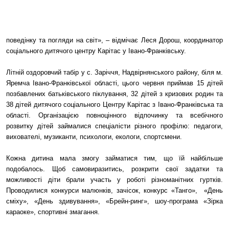
поведінку та погляди на світ», – відмічає Леся Дорош, координатор
соціального дитячого центру Карітас у Івано-Франківську.
Літній оздоровчий табір у с. Заріччя, Надвірнянського району, біля м.
Яремча Івано-Франківської області, цього червня приймав 15 дітей
позбавлених батьківського піклування, 32 дітей з кризових родин та
38 дітей дитячого соціального Центру Карітас з Івано-Франківська та
області. Організацією повноцінного відпочинку та всебічного
розвитку дітей займалися спеціалісти різного профілю: педагоги,
вихователі, музиканти, психологи, екологи, спортсмени.
Кожна дитина мала змогу займатися тим, що їй найбільше
подобалось. Щоб самовиразитись, розкрити свої задатки та
можливості діти брали участь у роботі різноманітних гуртків.
Проводилися
конкурси
малюнків
,
зачісок,
конкурс «Танго», «День
сміху
»,
«День
здивування
», «
Брейн-ринг
», шоу-програма «Зірка
караоке», спортивні
змагання
.