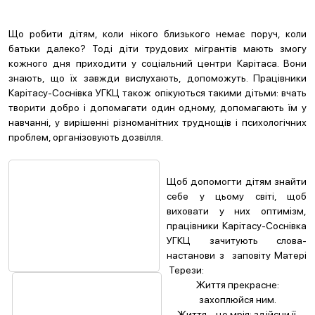
Що робити дітям, коли нікого близького немає поруч, коли
батьки далеко? Тоді діти трудових мігрантів мають змогу
кожного дня приходити у соціальний центри Карітаса. Вони
знають, що їх завжди вислухають, допоможуть. Працівники
Карітасу-Соснівка УГКЦ також опікуються такими дітьми: вчать
творити добро і допомагати один одному, допомагають їм у
навчанні, у вирішенні різноманітних труднощів і психологічних
проблем, організовують дозвілля.
Щоб допомогти дітям знайти
себе у цьому світі, щоб
виховати у них оптимізм,
працівники Карітасу-Соснівка
УГКЦ зачитують слова-
настанови з заповіту Матері
Терези:
Життя прекрасне:
захоплюйся ним.
Життя – це мрія: здійсни її.