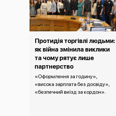
Протидія торгівлі людьми:
як війна змінила виклики
та чому рятує лише
партнерство
«Оформлення за годину»,
«висока зарплата без досвіду»,
«безпечний виїзд за кордон».