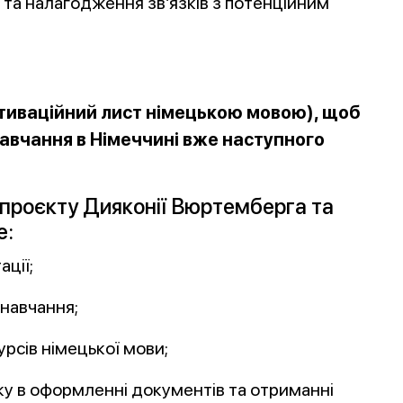
та налагодження зв’язків з потенційним
тиваційний лист німецькою мовою), щоб
навчання в Німеччині вже наступного
 проєкту Дияконії Вюртемберга та
е:
ації;
 навчання;
урсів німецької мови;
ку в оформленні документів та отриманні