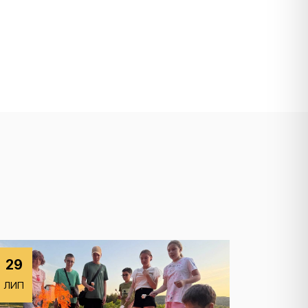
29
ЛИП