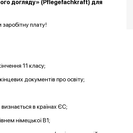
го догляду» (Pflegefachkraft) для
 заробітну плату!
інчення 11 класу;
інцевих документів про освіту;
визнається в країнах ЄС;
івнем німецької В1;