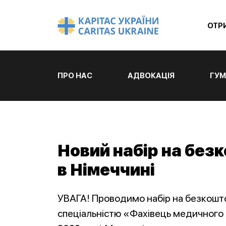
ОТР
ПРО НАС
АДВОКАЦІЯ
ГУМ
Новий набір на без
в Німеччині
УВАГА! Проводимо набір на безкоштов
спеціальністю «Фахівець медичного д