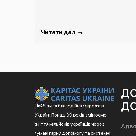
Читати далі
Д
ДО
Найбільша благодійна мережа в
Україні. Понад 30 років змінюємо
життя мільйонів українців через
Адво
гуманітарну допомогу та системні