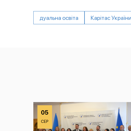
дуальна освіта
Карітас Україн
05
СЕР