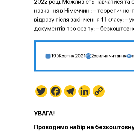
2022 році. Можливість навчатися та 
навчання в Німеччині: – теоретично-
відразу після закінчення 11 класу; 
документів про освіту; – безкоштовн
19 Жовтня 2021
2
хвилин читання
Twitter
Facebook
Telegram
LinkedIn
Copy
Link
УВАГА!
Проводимо набір на безкоштовну 