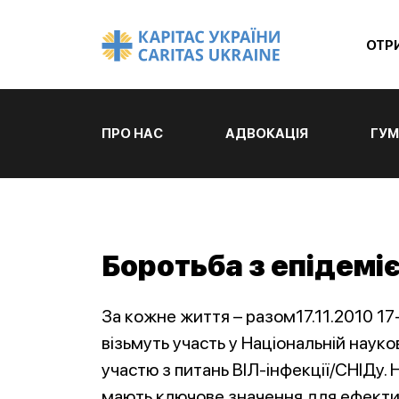
ОТР
ПРО НАС
АДВОКАЦІЯ
ГУМ
Боротьба з епідемі
За кожне життя – разом17.11.2010 1
візьмуть участь у Національній нау
участю з питань ВІЛ-інфекції/СНІДу. 
мають ключове значення для ефективн