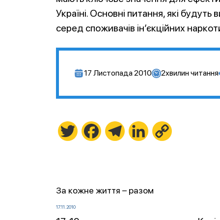
Україні. Основні питання, які будуть 
серед споживачів ін’єкційних наркоти
17 Листопада 2010
2
хвилин читання
Twitter
Facebook
Telegram
LinkedIn
Copy
Link
За кожне життя – разом
17.11.2010