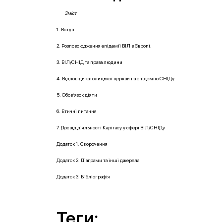
Зміст
1. Вступ
2. Розповсюдження епідемії ВІЛ в Європі.
3. ВІЛ/СНІД та права людини
4. Відповідь католицької церкви на епідемію СНІДу
5. Обов’язок діяти
6. Етичні питання
7. Досвід діяльності Карітасу у сфері ВІЛ/СНІДу
Додаток 1. Скорочення
Додаток 2. Діаграми та інші джерела
Додаток 3. Бібліографія
Теги: