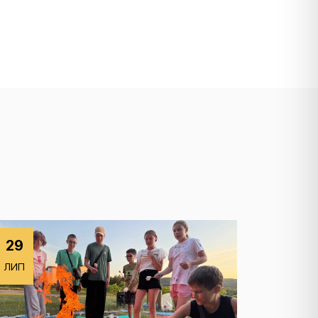
29
ЛИП