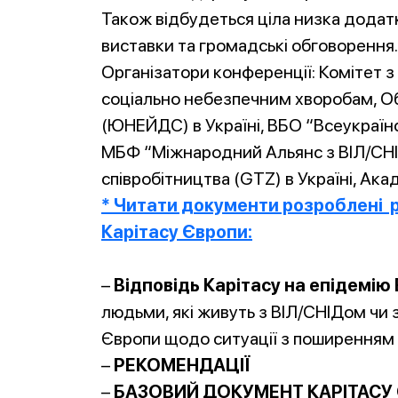
Також відбудеться ціла низка додатко
виставки та громадські обговорення.
Організатори конференції: Комітет з 
соціально небезпечним хворобам, О
(ЮНЕЙДС) в Україні, ВБО “Всеукраїнс
МБФ “Міжнародний Альянс з ВІЛ/СНІД
співробітництва (GTZ) в Україні, Ака
* Читати документи розроблені 
Карітасу Європи:
–
Відповідь Карітасу на епідемію 
людьми, які живуть з ВІЛ/СНІДом чи 
Європи щодо ситуації з поширенням 
–
РЕКОМЕНДАЦІЇ
–
БАЗОВИЙ ДОКУМЕНТ КАРІТАСУ 