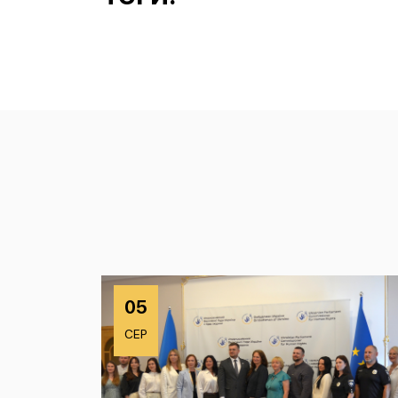
05
СЕР