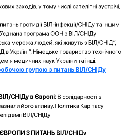
вих заходів, у тому числі сателітні зустрічі,
питань протидії ВІЛ-інфекції/СНІДу та іншим
б’єднана програма ООН з ВІЛ/СНІДу
ька мережа людей, які живуть з ВІЛ/СНІД”,
 в Україні”, Німецьке товариство технічного
демія медичних наук України та інші.
робочою групою з питань ВІЛ/СНІДу
ВІЛ/СНІДу в Європі:
В солідарності з
зазнали його впливу. Політика Карітасу
епідемії ВІЛ/CНІДу
ЄВРОПИ З ПИТАНЬ ВІЛ/СНІДу