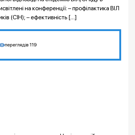
висвітлені на конференції: – профілактика ВІЛ
ків (СІН); – ефективність […]
переглядів
119