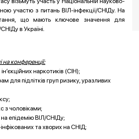
асу візьмуть участь у Національній науково-
ою участю з питань ВІЛ-інфекції/СНІДу. На
питання, що мають ключове значення для
СНІДу в Україні.
і на конференції:
ін’єкційних наркотиків (СІН);
ам для підлітків груп ризику, уразливих
ксу;
кс з чоловіками;
 на епідемію ВІЛ/СНІДу;
-інфікованих та хворих на СНІД;