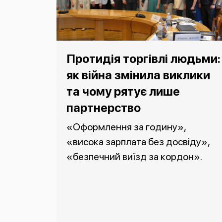
Протидія торгівлі людьми:
як війна змінила виклики
та чому рятує лише
партнерство
«Оформлення за годину»,
«висока зарплата без досвіду»,
«безпечний виїзд за кордон».