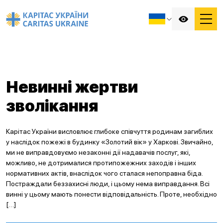
Невинні жертви
зволікання
Карітас України висловлює глибоке співчуття родинам загиблих
у наслідок пожежі в будинку «Золотий вік» у Харкові. Звичайно,
ми не виправдовуємо незаконні дії надавачів послуг, які,
можливо, не дотрималися протипожежних заходів і інших
нормативних актів, внаслідок чого сталася непоправна біда.
Постраждали беззахисні люди, і цьому нема виправдання. Всі
винні у цьому мають понести відповідальність. Проте, необхідно
[…]