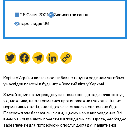
25 Січня 2021
3
хвилин читання
переглядів
96
Twitter
Facebook
Telegram
LinkedIn
Copy
Link
Карітас України висловлює глибоке співчуття родинам загиблих
у наслідок пожежі в будинку «Золотий вік» у Харкові.
Звичайно, ми не виправдовуємо незаконні дії надавачів послуг,
які, можливо, не дотрималися протипожежних заходів і інших
нормативних актів, внаслідок чого сталася непоправна біда.
Постраждали беззахисні люди, і цьому нема виправдання. Всі
винні у цьому мають понести відповідальність. Проте, необхідно
забезпечити для потребуючих послуг догляду і паліативної