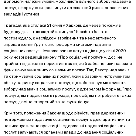
допомоги належні умови, можливість вільного вибору надавача
послуг, сформувати і розвинути адекватний ринок аналогічних
закладів і установ.
Трагедія, яка сталася 21 січня у Харкові, де через пожежу в
будинку для літніх людей загинуло 15 осіб та багато
постраждало, є наслідком зволікання та неефективного
впровадження ґрунтовної реформи системи надання
соціальних послуг. Незважаючи на вступ в дію ще у січні 2020
року нової редакції закону «Про соціальні послуги», досі не
прийняті підзаконні нормативні акти, які б забезпечили належне
функціонування ринку соціальних послуг. Так, Реєстр надавачів
та отримувачів соціальних послуг, який є базовим інструментом
обліку на ринку соціальних послуг, що забезпечує можливість
вибору надавачів соціальних послуг, є джерелом інформації про
послуги, які надаються в громаді, про осіб, які потребують таких
послуг, досі не створений та не функціонує.
Крім того, положення Закону щодо рівність прав державних і
недержавних надавачів соціальних послуг є декларативним та
не виконується на практиці. Недержавні надавачі соціальних
послуг залучаються органами влади до надання соціальних