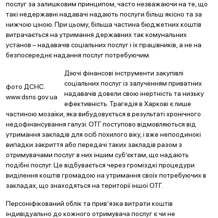
послуг за залишковим принципом, часто незважаючи на те, що
такі недержавні надавачі надають послуги більш якісно та за
нижчою ціною. При цьому, більша частина бюджетних коштів
витрачається на утримання державних так комунальних
установ – надавачів соціальних послуг і їх працівників, а не на
безпосереднє надання послуг потребуючим.
Діючі фінансові інструменти закупівлі
соціальних послуг із залученням приватних
фото ДСНС.
надавачів довели свою інертність та низьку
www.dsns.gov.ua
ефективність. Трагедія в Харкові є лише
частиною мозаїки, яка вибудовується в результаті хронічного
недофінансування галузі. ОТГ поступово відмовляються від
утримання закладів для осіб похилого віку, і вже непоодинокі
випадки закриття або передачі таких закладів разом з
отримувачами послуг в них іншим суб’єктам, що надають
подібні послуг. Це відбувається через громіздкі процедури
виділення коштів громадою на утримання своїх потребуючих в
закладах, що знаходяться на території іншої ОТГ.
Персоніфікований облік та прив’язка витрати коштів
індивідуально до кожного отримувача послуг є чи не