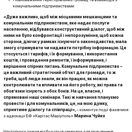
комунальними підприємствами
«Дуже важливо, щоб між місцевими мешканцями та
комунальним підприємством, яке надає послуги
населенню, відбувався конструктивний діалог, щоб між
ними не було конфронтації і непорозуміння, щоб кожна
сторона, діючи у рамках існуючого законодавства, мала
змогу отримувати чи надавати потрібну інформацію. Це
стосується і тарифів, і їх формування, і використання
коштів, і проведення ремонтів, і інформування, і
вирішення спірних питань. Комунальне підприємство –
це важливий стратегічний об’єкт для громади, то ж
треба, щоб люди знали, як він працює, як можна
контролювати та впливати на його роботу, які права та
обов’язки існують з обох боків. На це, власне, і
спрямовані наші семінари. Такі ж навчання плануємо
провести і для комунальників, це, на мою думку,
сприятиме діалогу та співпраці»,
– коментує події фахівчиня
з адвокаціі БФ «Карітас Маріуполь»
Марина Чуйко
.
Наступного тижня відбудуться семінари для працівників