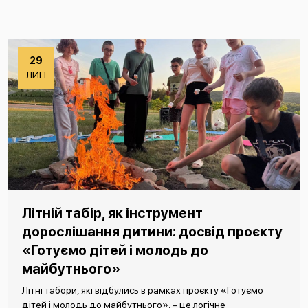
29
ЛИП
Літній табір, як інструмент
дорослішання дитини: досвід проєкту
«Готуємо дітей і молодь до
майбутнього»
Літні табори, які відбулись в рамках проєкту «Готуємо
дітей і молодь до майбутнього», – це логічне