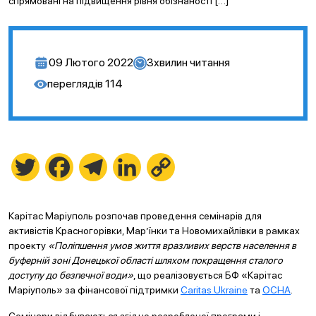
спрямовані на підвищення рівня обізнаності […]
09 Лютого 2022
3
хвилин читання
переглядів
114
Twitter
Facebook
Telegram
LinkedIn
Copy
Link
Карітас Маріуполь розпочав проведення семінарів для
активістів Красногорівки, Мар’їнки та Новомихайлівки в рамках
проекту
«Поліпшення умов життя вразливих верств населення в
буферній зоні Донецької області шляхом покращення сталого
доступу до безпечної води»
, що реалізовується БФ «Карітас
Маріуполь» за фінансової підтримки
Caritas Ukraine
та
ОСНА
.