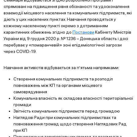
Семінари відбуваються згідно розробленої програми і
спрямовані на підвищення рівня обізнаності та удосконалення
взаємодії місцевого населення та комунальних підприємств, які
діють у цих населених пунктах. Навчання проводяться у
кожному населеному пункті окремо з дотриманням
карантинних обмежень згідно до
Постанови
Кабінету Міністрів
України від 9 грудня 2020 р. № 1236 – Донецька область і досі
перебуває у «помаранчевій» зоні епідеміологічної загрози
через COVID-19.
Навчання активістів відбувається за п’ятьма напрямками:
Створення комунальних підприємств та розподіл
повноважень між КП та органами місцевого
самоврядування
Комунальна власність як складова власності територіальної
громади
Звітність комунальних підприємств перед громадою
Наглядові Ради при комунальних підприємствах та
повноваження громад щодо створення Наглядових Рад
при КП
Повноваження територіальних громад та взаємодія з