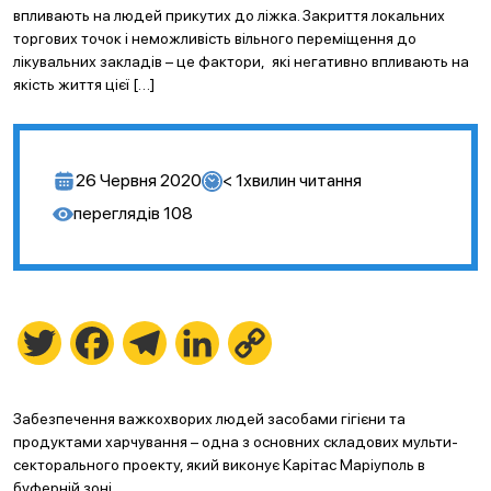
впливають на людей прикутих до ліжка. Закриття локальних
торгових точок і неможливість вільного переміщення до
лікувальних закладів – це фактори, які негативно впливають на
якість життя цієї […]
26 Червня 2020
< 1
хвилин читання
переглядів
108
Twitter
Facebook
Telegram
LinkedIn
Copy
Link
Забезпечення важкохворих людей засобами гігієни та
продуктами харчування – одна з основних складових мульти-
секторального проекту, який виконує Карітас Маріуполь в
буферній зоні.