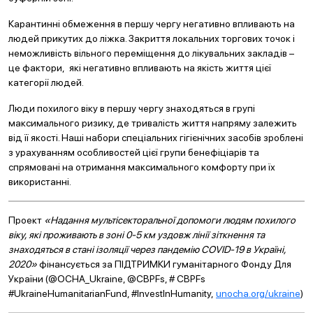
Карантинні обмеження в першу чергу негативно впливають на
людей прикутих до ліжка. Закриття локальних торгових точок і
неможливість вільного переміщення до лікувальних закладів –
це фактори, які негативно впливають на якість життя цієї
категорії людей.
Люди похилого віку в першу чергу знаходяться в групі
максимального ризику, де тривалість життя напряму залежить
від її якості. Наші набори спеціальних гігієнічних засобів зроблені
з урахуванням особливостей цієї групи бенефіціарів та
спрямовані на отримання максимального комфорту при їх
використанні.
Проект
«Надання мультісекторальної допомоги людям похилого
віку, які проживають в зоні 0-5 км уздовж лінії зіткнення та
знаходяться в стані ізоляції через пандемію COVID-19 в Україні,
2020»
фінансується за ПІДТРИМКИ гуманітарного Фонду Для
України (@OCHA_Ukraine, @CBPFs, # CBPFs
#UkraineHumanitarianFund, #InvestInHumanity,
unocha.org/ukraine
)