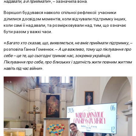
надавати, а й приймати
», – зазначила вона.
Воркшоп будувався навколо спільної рефлексії: учасники
ділилися досвідом моментів, коли відчували підтримку інших,
коли самі її надавали, та розмірковували над тим, що означає
бути разом у важкі часи.
«
Багато хто сказав, що, виявляється, не вміє приймати підтримку
, –
розповіла Ганна Гоменюк. –
А це важливо, тому що піклування про
себе – це те, що сьогодні тримає нас, зокрема українців.
Піклування про себе, про близьких і здатність жити повним життям
навіть під час війни
».