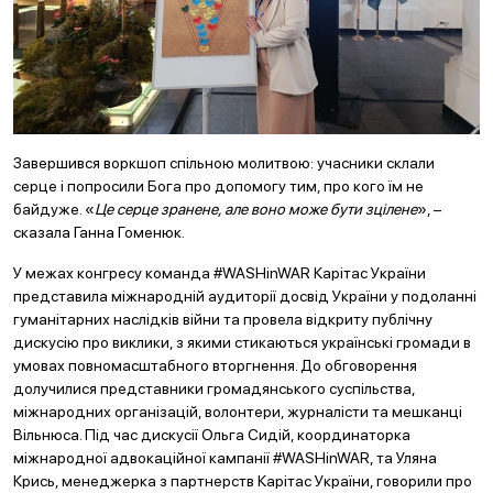
Завершився воркшоп спільною молитвою: учасники склали
серце і попросили Бога про допомогу тим, про кого їм не
байдуже. «
Це серце зранене, але воно може бути зцілене
», –
сказала Ганна Гоменюк.
У межах конгресу команда #WASHinWAR Карітас України
представила міжнародній аудиторії досвід України у подоланні
гуманітарних наслідків війни та провела відкриту публічну
дискусію про виклики, з якими стикаються українські громади в
умовах повномасштабного вторгнення. До обговорення
долучилися представники громадянського суспільства,
міжнародних організацій, волонтери, журналісти та мешканці
Вільнюса. Під час дискусії Ольга Сидій, координаторка
міжнародної адвокаційної кампанії #WASHinWAR, та Уляна
Крись, менеджерка з партнерств Карітас України, говорили про