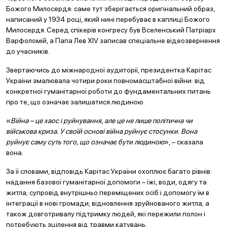
Божого Милосердя: саме тут зберігається оригінальний образ,
написаний у 1934 році, який нині перебуває в каплиці Божого
Милосердя. Серед спікерів конгресу був Вселенський Патріарх
Варфоломій, а Папа Лев XIV записав спеціальне відеозвернення
до учасників.
Звертаючись до міжнародної аудиторії, президентка Карітас
України змалювала чотири роки повномасштабної війни: від
конкретної гуманітарної роботи до фундаментальних питань
про те, що означає залишатися людиною.
«
Війна – це хаос і руйнування, але це не лише політична чи
військова криза. У своїй основі війна руйнує стосунки. Вона
руйнує саму суть того, що означає бути людиною
», – сказала
вона.
За її словами, відповідь Карітас України охоплює багато рівнів:
надання базової гуманітарної допомоги – їжі, води, одягу та
житла; супровід внутрішньо переміщених осіб і допомогу їм в
інтеграції в нові громади; відновлення зруйнованого житла; а
також довготривалу підтримку людей, які пережили полон і
потребують зцілення від травми катувань.