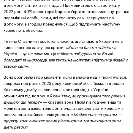
допомогу, а й тих, хто її надає. Промовистою є статистика: у
2022 році 40% волонтерів Карітас України становили внутрішньо
переміщені особи, люди, які спочатку самі звернулися по
допомогу, а згодом повернулися, щоб підтримати наступну
хвилю потребуючих.
Тетяна Ставничи також наголосила, що стійкість України не є
лише власною заслугою країни: «
Коли ви бачите стійкість в
Україні — це не лише ми. Ця стійкість побудована на Божій
благодаті та милосерді, але також на молитвах і підтримці людей у
всьому світі
».
Вона розповіла і про моменти, коли її власна надія похитнулася,
зокрема про ранок 2023 року, коли російські війська підірвали
Каховську дамбу, а величезні території півдня України
опинилися під водою. «
Я пам’ятаю, як прокинулася того ранку з
думкою: що тепер?
» — сказала вона. Після пів години тиші та
молитви вона взяла телефон, почала телефонувати колегам, і
разом вони знайшли шлях уперед. «
Майже крок за кроком —
щоразу, коли виникає новий рівень кризи, ми знаходимо сили
діяти разом
».