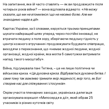
На запитання, яке їй часто ставлять — як ви продовжуєте після
чотирьох років війни? — вона відповіла відверто: «
Не можу
сказати, що ми не втомилися і що не несемо болю. Але ми
знаходимо надію в дії
».
Карітас України, за її словами, керується трьома принципами:
шукати найкращий шлях уперед через постійні інновації; не
втрачати людину з поля зору, зберігаючи людську гідність у
центрі кожного втручання і продовжувати будувати співпрацю,
виходячи з переконання, що «немає жодної людини, жодної
організації, жодної країни, яка могла б самотужки витримати
напад такого масштабу».
Війна, підсумувала пані Тетяна, – це не лише політична чи
військова криза. «
Це духовна криза. Відбувається духовна битва. І
саме тому так важливо тримати якір людяності, якір того, як Бог
створив нас для спілкування і стосунків
».
Окрім участі в пленарних заходах, українська делегація
організувала воркшоп «Милосердя в дії», який зібрав 25
учасників із різних куточків світу.