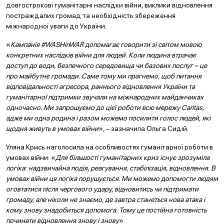
довгострокові гуманітарні наслідки війни, виклики відновлення
постраждалих громад та необхідність збереження
міжнародної уваги до України.
«
Кампанія #WASHinWAR допомагає говорити зі світом мовою
конкретних наслідків війни для людей. Коли людина втрачає
доступ до води, безпечного середовища чи базових послуг – це
про майбутнє громади. Саме тому ми прагнемо, щоб питання
відповідальності агресора, раннього відновлення України та
гуманітарної підтримки звучали на міжнародних майданчиках
одночасно. Ми запрошуємо до цієї роботи всю мережу Caritas,
адже ми одна родина і разом можемо посилити голос людей, які
щодня живуть в умовах війни
», – зазначила Ольга Сидій.
Уляна Крись наголосила на особливостях гуманітарної роботи в
умовах війни: «
Для більшості гуманітарних криз існує зрозуміла
логіка: надзвичайна подія, реагування, стабілізація, відновлення. В
умовах війни ця логіка порушується. Ми можемо допомогти людям
оговтатися після чергового удару, відновитись чи підтримати
громаду, але ніколи не знаємо, де завтра станеться нова атака і
кому знову знадобиться допомога. Тому це постійна готовність
починати відновлення знову і знову
».