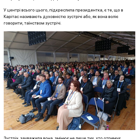
У центрі всього цього, підкреслила президентка, є те, що в
Карітас називають духовністю зустрічі або, як вона воліє
говорити, таїнством зустрічі.
Зустріч, зауважила вона, змінює не лише тих, хто отримує