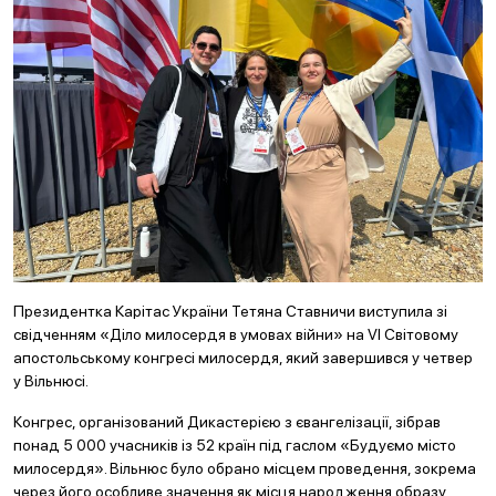
Президентка Карітас України Тетяна Ставничи виступила зі
свідченням «Діло милосердя в умовах війни» на VI Світовому
апостольському конгресі милосердя, який завершився у четвер
у Вільнюсі.
Конгрес, організований Дикастерією з євангелізації, зібрав
понад 5 000 учасників із 52 країн під гаслом «Будуємо місто
милосердя». Вільнюс було обрано місцем проведення, зокрема
через його особливе значення як місця народження образу