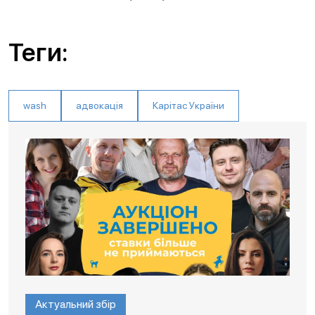
Теги:
wash
адвокація
Карітас України
Актуальний збір