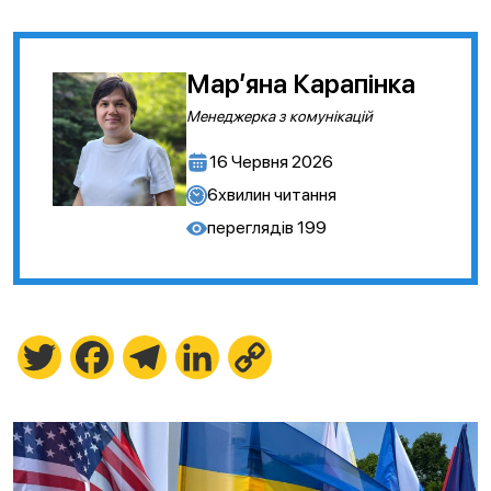
Марʼяна Карапінка
Менеджерка з комунікацій
16 Червня 2026
6
хвилин читання
переглядів
199
Twitter
Facebook
Telegram
LinkedIn
Copy
Link