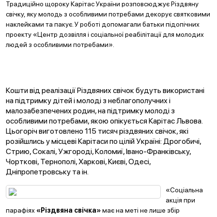
Традиційно щороку Карітас України розповсюджує Різдвяну
свічку, яку молодь з особливими потребами декорує святковими
наклейками та пакує. У роботі допомагали батьки підопічних
проекту «Центр дозвілля і соціальної реабілітації для молодих
людей з особливими потребами».
Кошти від реалізації Різдвяних свічок будуть використані
на підтримку дітей і молоді з неблагополучних і
малозабезпечених родин, на підтримку молоді з
особливими потребами, якою опікується Карітас Львова.
Цьогоріч виготовлено 115 тисяч різдвяних свічок, які
розійшлись у місцеві Карітаси по цілій Україні: Дрогобичі,
Стрию, Сокалі, Ужгороді, Коломиї, Івано-Франківську,
Чорткові, Тернополі, Харкові, Києві, Одесі,
Дніпропетровську та ін.
«Соціальна
акція при
парафіях
«Різдвяна свічка»
має на меті не лише збір