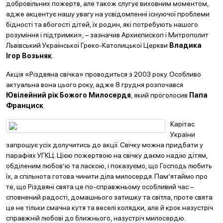
добровільних пожертв, але також слугує виховним моментом,
адже акцентує нашу увагу на усвідомленні існуючої проблеми
бідності та вбогості дітей, їх родин, які потребують нашого
розуміння і підтримки», – зазначив Архиєпископ і Митрополит
Львівський Української Греко-Католицької Церкви
Владика
Ігор Возьняк
.
Акція «Різдвяна свічка» проводиться з 2003 року. Особливо
актуальна вона цього року, адже 8 грудня розпочався
Ювілейний рік Божого Милосердя
, який проголосив
Папа
Франциск
.
Карітас
України
запрошує усіх долучитись до акції. Свічку можна придбати у
парафіях УГКЦ. Цією пожертвою на свічку даємо надію дітям,
обділеним любов’ю та ласкою, і показуємо, що Господь любить
їх, а спільнота готова чинити діла милосердя. Пам’ятаймо про
те, що
Різдвяні свята це по-справжньому особливий час –
сповнений радості, домашнього затишку та світла, проте свята
це не тільки смачна кутя та веселі колядки, але й крок назустріч
справжній любові до ближнього, назустріч милосердю.