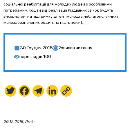
соціальної реабілітації для молодих людей з особливими
потребами». Кошти від реалізації Різдвяних свічок будуть
використані на підтримку дітей і молоді з неблагополучних і
малозабезпечених родин, на підтримку […]
30 Грудня 2015
2
хвилин читання
переглядів
100
Twitter
Facebook
Telegram
LinkedIn
Copy
Link
29.12.2015, Львів