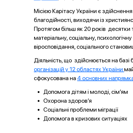
Місією Карітасу України є здійснення
благодійності, виходячи із християн
Протягом більш як 20 років десятки
матеріальну, соціальну, психологічн
віросповідання, соціального становищ
Діяльність, що здійснюється на базі
організацій у 12 областях України
май
сфокусована на
4 основних напрямк
Допомога дітям і молоді, сім’ям
Охорона здоров’я
Соціальні проблеми міграції
Допомога в кризових ситуаціях