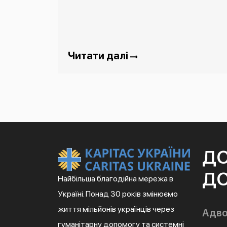
Читати далі
Д
ДО
Найбільша благодійна мережа в
Україні. Понад 30 років змінюємо
життя мільйонів українців через
Адво
гуманітарну допомогу та системні