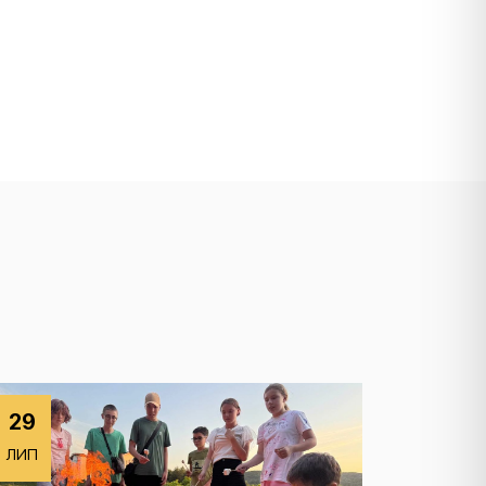
29
ЛИП