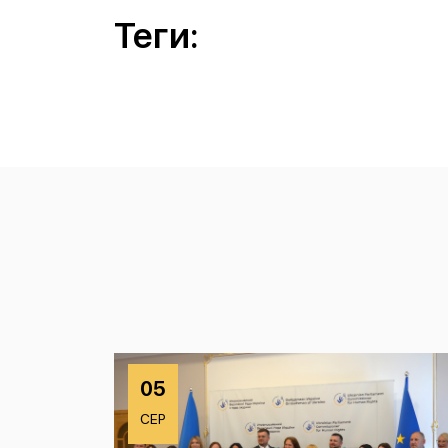
Теги:
05
СЕР