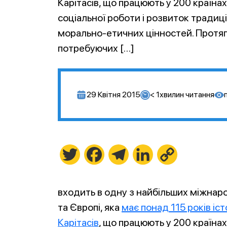
Карітасів, що працюють у 200 країнах 
соціальної роботи і розвиток традиц
морально-етичних цінностей. Протяг
потребуючих […]
29 Квітня 2015
< 1
хвилин читання
Twitter
Facebook
Telegram
LinkedIn
Copy
Link
входить в одну з найбільших міжнаро
та Європі, яка
має понад 115 років іст
Карітасів
, що працюють у 200 країнах 