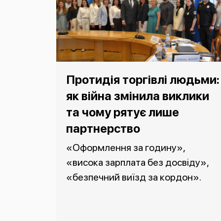
Протидія торгівлі людьми:
як війна змінила виклики
та чому рятує лише
партнерство
«Оформлення за годину»,
«висока зарплата без досвіду»,
«безпечний виїзд за кордон».