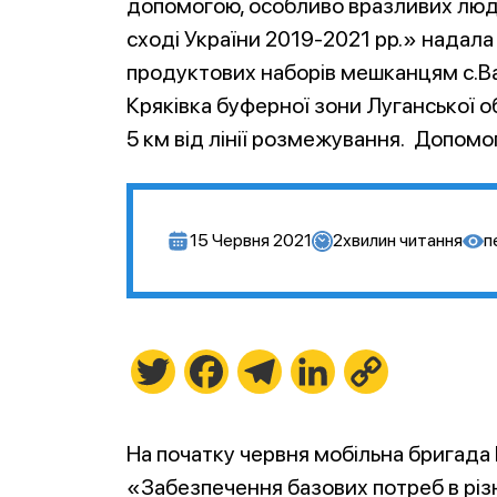
допомогою, особливо вразливих люд
сході України 2019-2021 рр.» надала
продуктових наборів мешканцям с.Ва
Кряківка буферної зони Луганської об
5 км від лінії розмежування. Допомо
15 Червня 2021
2
хвилин читання
п
Twitter
Facebook
Telegram
LinkedIn
Copy
Link
На початку червня мобільна бригада
«Забезпечення базових потреб в різ