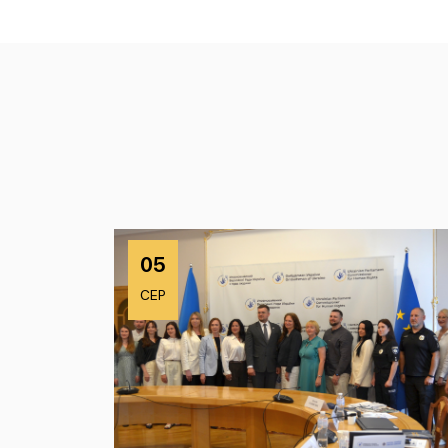
05
СЕР