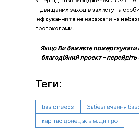
У період розповсюдження COVID 19,
підвищених заходів захисту та особ
інфікування та не наражати на небез
протоколами.
Якщо Ви бажаєте пожертвувати к
благодійний проект – перейдіть
Теги:
basic needs
Забезпечення базо
карітас донецьк в м.Дніпро