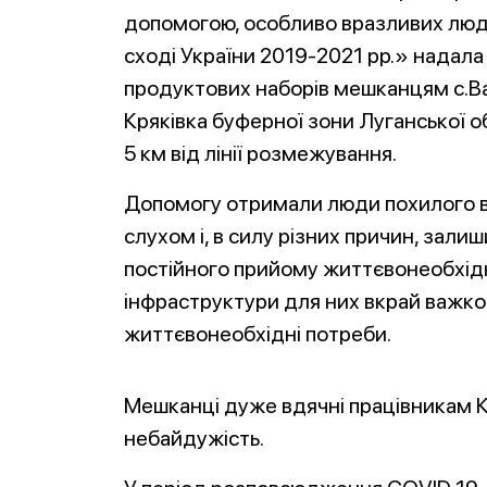
допомогою, особливо вразливих люд
сході України 2019-2021 рр.» надала
продуктових наборів мешканцям с.Ва
Кряківка буферної зони Луганської об
5 км від лінії розмежування.
Допомогу отримали люди похилого ві
слухом і, в силу різних причин, зал
постійного прийому життєвонеобхідни
інфраструктури для них вкрай важко т
життєвонеобхідні потреби.
Мешканці дуже вдячні працівникам К
небайдужість.