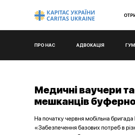
ОТР
ПРО НАС
АДВОКАЦІЯ
ГУМ
Медичні ваучери та
мешканців буферної
На початку червня мобільна бригада
«Забезпечення базових потреб в різ