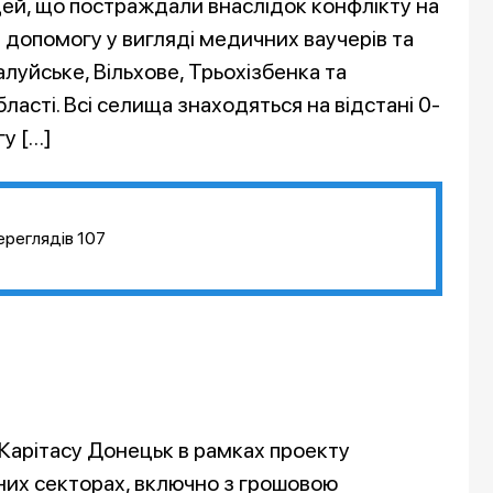
ей, що постраждали внаслідок конфлікту на
 допомогу у вигляді медичних ваучерів та
луйське, Вільхове, Трьохізбенка та
ласті. Всі селища знаходяться на відстані 0-
гу […]
ереглядів
107
 Карітасу Донецьк в рамках проекту
них секторах, включно з грошовою