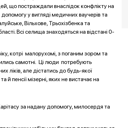
ей, що постраждали внаслідок конфлікту на
 допомогу у вигляді медичних ваучерів та
луйське, Вільхове, Трьохізбенка та
ласті. Всі селища знаходяться на відстані 0-
ку, котрі малорухомі, з поганим зором та
ишились самотні. Ці люди потребують
х ліків, але дістатись до будь-якої
а й пенсії мізерні, яких не вистачає на
арітасу за надану допомогу, милосердя та