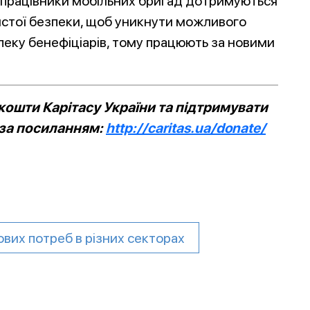
 працівники мобільних бригад дотримуються
истої безпеки, щоб уникнути можливого
пеку бенефіціарів, тому працюють за новими
ошти Карітасу України та підтримувати
 за посиланням:
http://caritas.ua/donate/
вих потреб в різних секторах