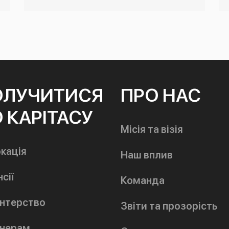
ОЛУЧИТИСЯ
ПРО НАС
 КАРІТАСУ
Місія та візія
кація
Наш вплив
сії
Команда
нтерство
Звіти та прозорість
нерам