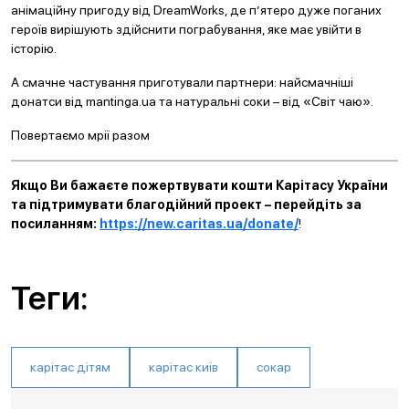
анімаційну пригоду від DreamWorks, де п’ятеро дуже поганих
героїв вирішують здійснити пограбування, яке має увійти в
історію.
А смачне частування приготували партнери: найсмачніші
донатси від mantinga.ua та натуральні соки – від «Світ чаю».
Повертаємо мрії разом
Якщо Ви бажаєте пожертвувати кошти Карітасу України
та підтримувати благодійний проект – перейдіть за
посиланням:
https://new.caritas.ua/donate/
!
Теги:
карітас дітям
карітас київ
сокар