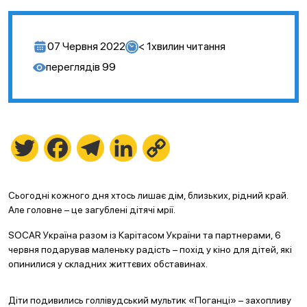
07 Червня 2022
< 1
хвилин читання
переглядів
99
Twitter
Facebook
Telegram
LinkedIn
Copy
Link
Сьогодні кожного дня хтось лишає дім, близьких, рідний край.
Але головне – це загублені дітячі мрії.
SOCAR Україна разом із Карітасом України та партнерами, 6
червня подарував маленьку радість – похід у кіно для дітей, які
опинилися у складних життєвих обставинах.
Діти подивились голлівудський мультик «Поганці» – захопливу