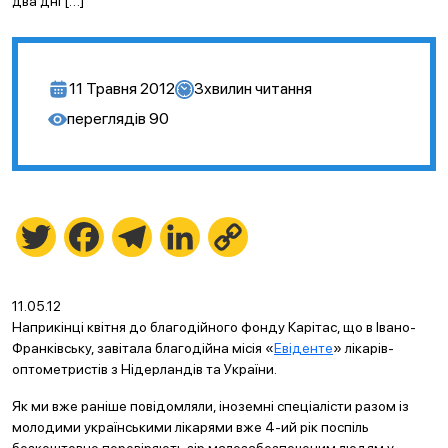
два дні […]
11 Травня 2012
3
хвилин читання
переглядів
90
Twitter
Facebook
Telegram
LinkedIn
Copy
Link
11.05.12
Наприкінці квітня до благодійного фонду Карітас, що в Івано-
Франківську, завітала благодійна місія «
Евіденте
» лікарів-
оптометристів з Нідерландів та України.
Як ми вже раніше повідомляли, іноземні спеціалісти разом із
молодими українськими лікарями вже 4-ий рік поспіль