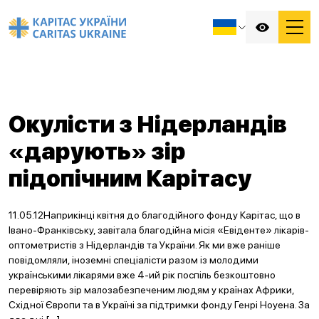
Окулісти з Нідерландів
«дарують» зір
підопічним Карітасу
11.05.12Наприкінці квітня до благодійного фонду Карітас, що в
Івано-Франківську, завітала благодійна місія «Евіденте» лікарів-
оптометристів з Нідерландів та України. Як ми вже раніше
повідомляли, іноземні спеціалісти разом із молодими
українськими лікарями вже 4-ий рік поспіль безкоштовно
перевіряють зір малозабезпеченим людям у країнах Африки,
Східної Європи та в Україні за підтримки фонду Генрі Ноуена. За