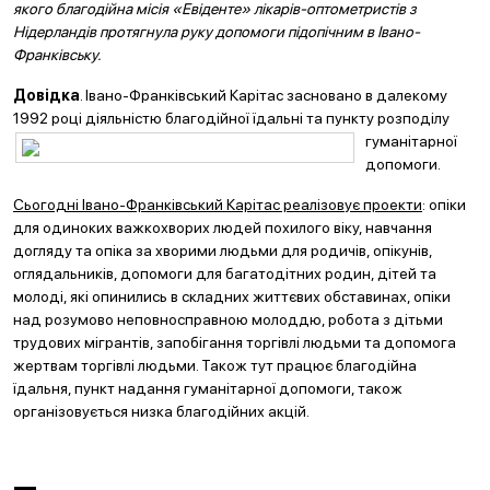
якого благодійна місія «Евіденте» лікарів-оптометристів з
Нідерландів протягнула руку допомоги підопічним в Івано-
Франківську.
Довідка
. Івано-Франківський Карітас засновано в далекому
1992 році діяльністю благодійної їдальні та пункту
розподілу
гуманітарної
допомоги.
Сьогодні Івано-Франківський Карітас реалізовує проекти
: опіки
для одиноких важкохворих людей похилого віку, навчання
догляду та опіка за хворими людьми для родичів, опікунів,
оглядальників, допомоги для багатодітних родин, дітей та
молоді, які опинились в складних життєвих обставинах, опіки
над розумово неповносправною молоддю, робота з дітьми
трудових мігрантів, запобігання торгівлі людьми та допомога
жертвам торгівлі людьми. Також тут працює благодійна
їдальня, пункт надання гуманітарної допомоги, також
організовується низка благодійних акцій.