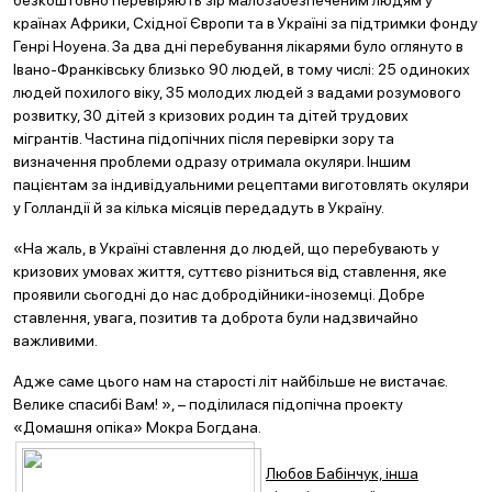
безкоштовно перевіряють зір малозабезпеченим людям у
країнах Африки, Східної Європи та в Україні за підтримки фонду
Генрі Ноуена. За два дні перебування лікарями було оглянуто в
Івано-Франківську близько 90 людей, в тому числі: 25 одиноких
людей похилого віку, 35 молодих людей з вадами розумового
розвитку, 30 дітей з кризових родин та дітей трудових
мігрантів. Частина підопічних після перевірки зору та
визначення проблеми одразу отримала окуляри. Іншим
пацієнтам за індивідуальними рецептами виготовлять окуляри
у Голландії й за кілька місяців передадуть в Україну.
«На жаль, в Україні ставлення до людей, що перебувають у
кризових умовах життя, суттєво різниться від ставлення, яке
проявили сьогодні до нас добродійники-іноземці. Добре
ставлення, увага, позитив та доброта були надзвичайно
важливими.
Адже саме цього нам на старості літ найбільше не вистачає.
Велике спасибі Вам! », – поділилася підопічна проекту
«Домашня опіка» Мокра Богдана.
Любов Бабінчук, інша