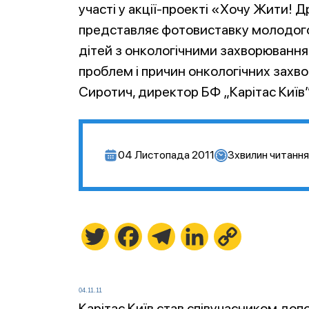
участі у акції-проекті «Хочу Жити! 
представляє фотовиставку молодог
дітей з онкологічними захворювання
проблем і причин онкологічних захвор
Сиротич, директор БФ „Карітас Київ”
04 Листопада 2011
3
хвилин читання
Twitter
Facebook
Telegram
LinkedIn
Copy
Link
04.11.11
Карітас Київ став співучасником доп