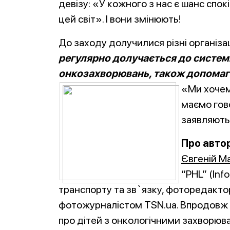
девізу: «У кожного з нас є шанс спок
цей світ». І вони змінюють!
До заходу долучилися різні організаці
регулярно долучається до системн
онкозахворювань, також допомагає 
«Ми хочем
маємо гово
заявляють
Про авто
Євгеній М
“PHL” (Inf
транспорту та зв`язку, фоторедакт
фотожурналістом TSN.ua. Впродовж д
про дітей з онкологічними захворюв