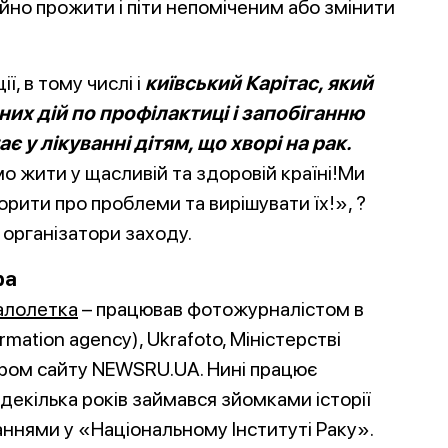
ійно прожити і піти непоміченим або змінити
ї, в тому числі і
київський Карітас, який
их дій по профілактиці і запобіганню
у лікуванні дітям, що хворі на рак.
о жити у щасливій та здоровій країні!Ми
рити про проблеми та вирішувати їх!», ?
 організатори заходу.
ра
алолетка
– працював фотожурналістом в
ormation agency), Ukrafoto, Міністерстві
ором сайту NEWSRU.UA. Нині працює
екілька років займався зйомками історії
аннями у «Національному Інституті Раку».