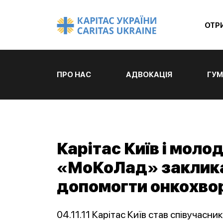
ОТР
ПРО НАС
АДВОКАЦІЯ
ГУМ
Карітас Київ і моло
«МоКоЛад» заклика
допомогти онкохво
04.11.11 Карітас Київ став співучас