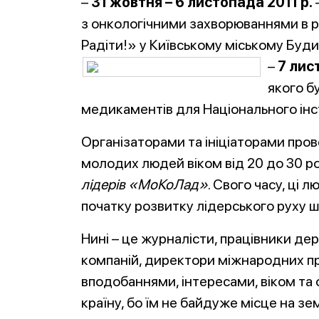
–
31 жовтня – 6 листопада 2011 р.
з онкологічними захворюваннями в 
Радіти!» у Київському міському Буди
–
7 лис
якого б
медикаментів для Національного інст
Організаторами та ініціаторами про
молодих людей віком від 20 до 30 ро
лідерів «МоКоЛад»
. Свого часу, ці 
початку розвитку лідерського руху ш
Нині – це журналісти, працівники д
компаній, директори міжнародних пре
вподобаннями, інтересами, віком та о
країну, бо їм не байдуже місце на з