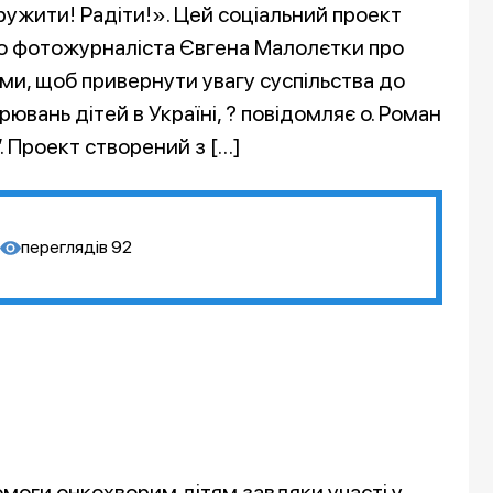
Дружити! Радіти!». Цей соціальний проект
о фотожурналіста Євгена Малолєтки про
ми, щоб привернути увагу суспільства до
ювань дітей в Україні, ? повідомляє о. Роман
. Проект створений з […]
переглядів
92
омоги онкохворим дітям завдяки участі у