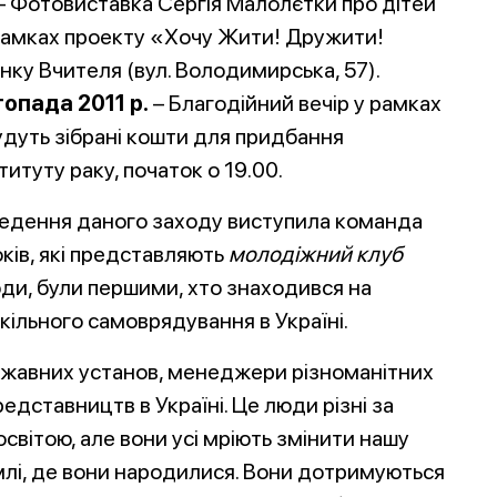
– Фотовиставка Сергія Малолєтки про дітей
рамках проекту «Хочу Жити! Дружити!
нку Вчителя (вул. Володимирська, 57).
топада 2011 р.
– Благодійн
ий вечір у рамках
удуть зібрані кошти для придбання
итуту раку, початок о 19.00.
ведення даного заходу виступила команда
ків, які представляють
молодіжний клуб
люди, були першими, хто знаходився на
кільного самоврядування в Україні.
ержавних установ, менеджери різноманітних
дставництв в Україні. Це люди різні за
світою, але вони усі мріють змінити нашу
емлі, де вони народилися. Вони дотримуються