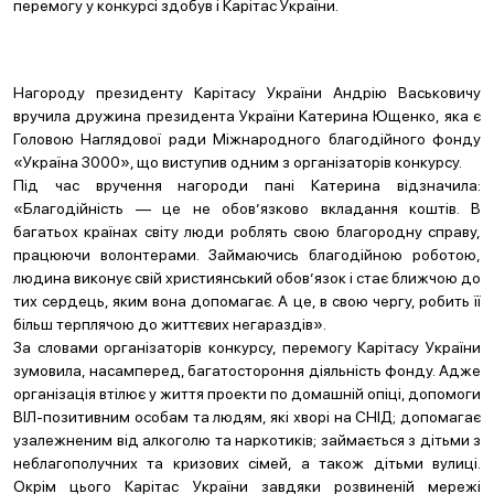
перемогу у конкурсі здобув і Карітас України.
Нагороду президенту Карітасу України Андрію Васьковичу
вручила дружина президента України Катерина Ющенко, яка є
Головою Наглядової ради Міжнародного благодійного фонду
«Україна 3000», що виступив одним з організаторів конкурсу.
Під час вручення нагороди пані Катерина відзначила:
«Благодійність — це не обов’язково вкладання коштів. В
багатьох країнах світу люди роблять свою благородну справу,
працюючи волонтерами. Займаючись благодійною роботою,
людина виконує свій християнський обов’язок і стає ближчою до
тих сердець, яким вона допомагає. А це, в свою чергу, робить її
більш терплячою до життєвих негараздів».
За словами організаторів конкурсу, перемогу Карітасу України
зумовила, насамперед, багатостороння діяльність фонду. Адже
організація втілює у життя проекти по домашній опіці, допомоги
ВІЛ-позитивним особам та людям, які хворі на СНІД; допомагає
узалежненим від алкоголю та наркотиків; займається з дітьми з
неблагополучних та кризових сімей, а також дітьми вулиці.
Окрім цього Карітас України завдяки розвиненій мережі