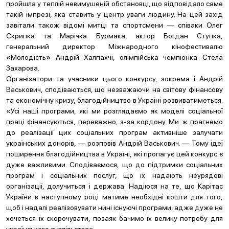
пройшла у теплій невимушеній обстановці, що відповідало саме
такій імпрезі, яка ставить у центр уваги людину. На цей захід
завітали також відомі митці та спортсмени — співаки Олег
Скрипка та Марічка Бурмака, актор Богдан Ступка,
генеральний директор Міжнародного кінофестивалю
«Молодість» Андрій Халпахчі, олімпійська чемпіонка Стела
Захарова.
Організатори та учасники цього конкурсу, зокрема і Андрій
Васькович, сподіваються, що незважаючи на світову фінансову
та економічну кризу, благодійництво в Україні розвиватиметься.
«Усі наші програми, які ми розглядаємо як моделі соціальної
праці фінансуються, переважно, з-за кордону. Ми ж прагнемо
до реалізації цих соціальних програм активніше залучати
українських донорів, — розповів Андрій Васькович. — Тому ідеї
поширення благодійництва в Україні, які пропагує цей конкурс є
дуже важливими. Сподіваємося, що до підтримки соціальних
програм і соціальних послуг, що їх надають неурядові
організації, долучиться і держава. Надіюся на те, що Карітас
України в наступному році матиме необхідні кошти для того,
щоб і надалі реалізовувати нині існуючі програми, адже дуже не
хочеться їх скорочувати, позаяк бачимо їх велику потребу для