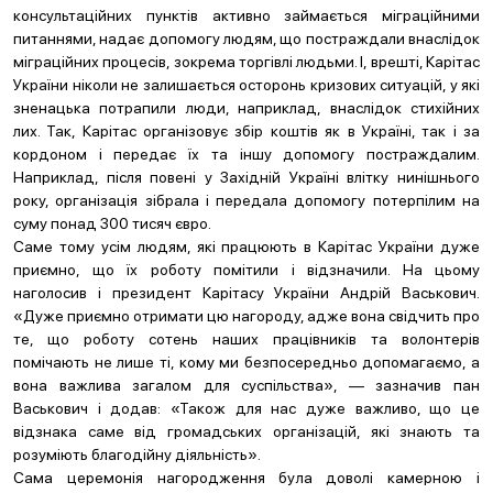
консультаційних пунктів активно займається міграційними
питаннями, надає допомогу людям, що постраждали внаслідок
міграційних процесів, зокрема торгівлі людьми. І, врешті, Карітас
України ніколи не залишається осторонь кризових ситуацій, у які
зненацька потрапили люди, наприклад, внаслідок стихійних
лих. Так, Карітас організовує збір коштів як в Україні, так і за
кордоном і передає їх та іншу допомогу постраждалим.
Наприклад, після повені у Західній Україні влітку нинішнього
року, організація зібрала і передала допомогу потерпілим на
суму понад 300 тисяч євро.
Саме тому усім людям, які працюють в Карітас України дуже
приємно, що їх роботу помітили і відзначили. На цьому
наголосив і президент Карітасу України Андрій Васькович.
«Дуже приємно отримати цю нагороду, адже вона свідчить про
те, що роботу сотень наших працівників та волонтерів
помічають не лише ті, кому ми безпосередньо допомагаємо, а
вона важлива загалом для суспільства», — зазначив пан
Васькович і додав: «Також для нас дуже важливо, що це
відзнака саме від громадських організацій, які знають та
розуміють благодійну діяльність».
Сама церемонія нагородження була доволі камерною і