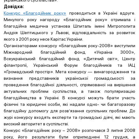
українського суспільства».
Довідка:
Конкурс «Благодійник року»
проводиться в Україні вдруге.
Минулого року нагороду «Благодійник року» отримала і
благодійна медична установа Шпиталь імені Митрополита
Андрія Шептицького у Львові, відповідальність за розвиток
якого з 2001 року несе Карітас України.
Організаторами конкурсу «Благодійник року-2008» виступили
Міжнародний благодійний фонд «Україна 3000»,
Всеукраїнський благодійний фонд «Дитячий світ», Центр
філантропії, Український Форум благодійників та ІАЦ
«Громадський простір». Мета конкурсу — винагородження та
визнання представників української громадськості за
проведення благодійної діяльності, спрямованої на вирішення
актуальних проблем суспільства, а також популяризацію
благодійництва в Україні. В конкурсі можуть брати участь
фізичні та юридичні особи, які надали одно- чи багаторазову
благодійну допомогу для розв’язання суспільних проблем. До
журі конкурсу входять експерти та громадські діячі, які мають
високий авторитет в суспільстві.
Конкурс «Благодійник року – 2008» розпочався 3 липня 2008
року, його результати були оприлюднені 12 грудня, а