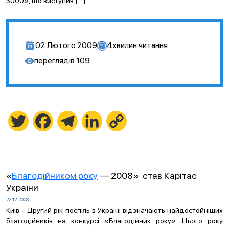
3000», що виступив […]
02 Лютого 2009
4
хвилин читання
переглядів
109
Twitter
Facebook
Telegram
LinkedIn
Copy
Link
«
Благодійником року
— 2008» став Карітас
України
22.12.2008
Київ – Другий рік поспіль в Україні відзначають найдостойніших
благодійників на конкурсі «Благодійник року». Цього року