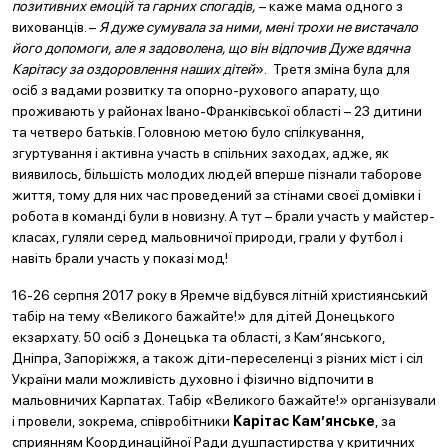
позитивних емоцій та гарних спогадів,
– каже мама одного з
вихованців. –
Я дуже сумувала за ними, мені трохи не вистачало
його допомоги, але я задоволена, що він відпочив Дуже вдячна
Карітасу за оздоровлення наших дітей
». Третя зміна була для
осіб з вадами розвитку та опорно-рухового апарату, що
проживають у районах Івано-Франківської області – 23 дитини
та четверо батьків. Головною метою було спілкування,
згуртування і активна участь в спільних заходах, адже, як
виявилось, більшість молодих людей вперше пізнали таборове
життя, тому для них час проведений за стінами своєї домівки і
робота в команді були в новизну. А тут – брали участь у майстер-
класах, гуляли серед мальовничої природи, грали у футбол і
навіть брали участь у показі мод!
16-26 серпня 2017 року в Яремче відбувся літній християнський
табір на тему «Великого бажайте!» для дітей Донецького
екзархату. 50 осіб з Донецька та області, з Кам’янського,
Дніпра, Запоріжжя, а також діти-переселенці з різних міст і сіл
України мали можливість духовно і фізично відпочити в
мальовничих Карпатах. Табір «Великого бажайте!» організували
і провели, зокрема, співробітники
Карітас Кам’янське
, за
сприянням Координаційної Ради душпастирства у критичних