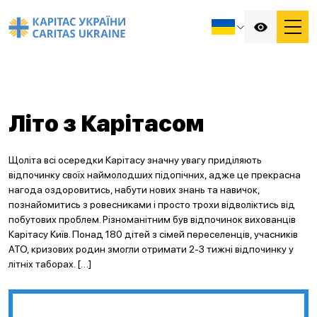
Літо з Карітасом
Щоліта всі осередки Карітасу значну увагу приділяють
відпочинку своїх наймолодших підопічних, адже це прекрасна
нагода оздоровитись, набути нових знань та навичок,
познайомитись з ровесниками і просто трохи відволіктись від
побутових проблем. Різноманітним був відпочинок вихованців
Карітасу Київ. Понад 180 дітей з сімей переселенців, учасників
АТО, кризових родин змогли отримати 2-3 тижні відпочинку у
літніх таборах. […]