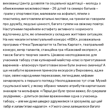
вихованці Центр дозвілля та соціальної адаптації – молодь з
обмеженими можливостями – 26 дітей та семеро батьків –
грали у спортивні ігри, малювали на асфальті, ліпили з
пластиліну, виготовляли вітальні листівки, на тренінгах говорили
про дружбу, людські цінності, багато гуляли на свіжому повітрі.
Наступними перейняли естафету активного і корисного
відпочинку діти, які опинилися у складних життєвих ситуаціях.
На них чекали інтелектуальний конкурс «КВК», розважальна
програма «Чічка Прикарпаття та Легінь Карпат», театральний
конкурс, вечір талантів, станційна гра «Казковий експрес», а
також багато творчих занять. Цікавою несподіванкою для
учасників табору став кулінарний майстер-клас із приготування
вареників – власноруч приготовані вони були значно смачніші! А
ще незабутні враження принесла екскурсія у Верховину, адже
гори, овіяні народними переказами, легендами, міфами
зачаровують з першого погляду. Несподіванкою тут став Музей
гуцульської магії, у якому зібрано чимало атрибутів карпатських
знахарів та мольфарів. «
Перші дні було трохи важко, бо сумувала
за рідними
, – ділиться своїми враженнями одна з учасниць
табору, –
але ми дуже швидко здружилися і я зрозуміла, що цей
табір я запам’ятаю надовго
». «
У мого сина залишилося багато