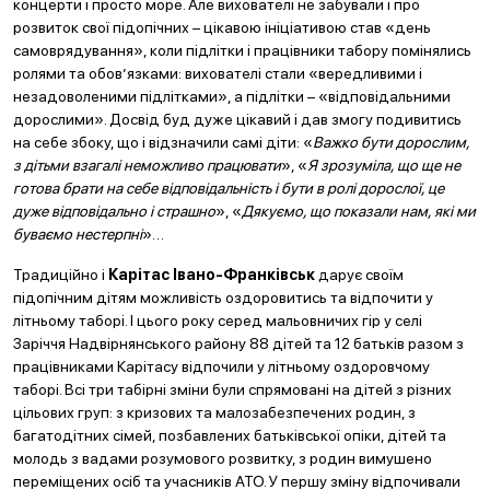
концерти і просто море. Але вихователі не забували і про
розвиток свої підопічних – цікавою ініціативою став «день
самоврядування», коли підлітки і працівники табору помінялись
ролями та обов’язками: вихователі стали «вередливими і
незадоволеними підлітками», а підлітки – «відповідальними
дорослими». Досвід буд дуже цікавий і дав змогу подивитись
на себе збоку, що і відзначили самі діти: «
Важко бути дорослим,
з дітьми взагалі неможливо працювати
», «
Я зрозуміла, що ще не
готова брати на себе відповідальність і бути в ролі дорослої, це
дуже відповідально і страшно
», «
Дякуємо, що показали нам, які ми
буваємо нестерпні
»…
Традиційно і
Карітас Івано-Франківськ
дарує своїм
підопічним дітям можливість оздоровитись та відпочити у
літньому таборі. І цього року серед мальовничих гір у селі
Заріччя Надвірнянського району 88 дітей та 12 батьків разом з
працівниками Карітасу відпочили у літньому оздоровчому
таборі. Всі три табірні зміни були спрямовані на дітей з різних
цільових груп: з кризових та малозабезпечених родин, з
багатодітних сімей, позбавлених батьківської опіки, дітей та
молодь з вадами розумового розвитку, з родин вимушено
переміщених осіб та учасників АТО. У першу зміну відпочивали