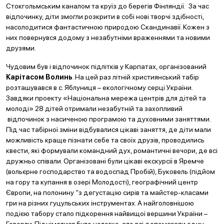
Стокгольмським каналом та круїз до берегів Фінляндії. За час
відпочинку, діти змогли розкрити в собі нові творчі здібності,
насолодитися фантастичною природою Скандинавії. Кожен з
них повернувся додому з незабутніми враженнями та новими
друзями.
Чудовим був і відпочинок підлітків у Карпатах, організований
Карітасом Волинь
. На цей раз літній християнський табір
розташувався в с. Яблуниця – екологічному серці України.
Завдяки проекту «Національна мережа центрів для дітей та
молоді» 28 дітей отримали незабутній та захопливий
відпочинок з насиченою програмою та духовними заняттями.
Під час табірної зміни відбувалися цікаві заняття, де діти мали
можливість краще пізнати себе та своїх друзів, проводились
квести, які формували командний дух, романтичні вечори, де всі
дружньо співали. Організовані були цікаві екскурсії в Яремче
(вольєрне господарство та водоспад Пробій), Буковель (підйом
на гору та купання в озері Молодості), географічний центр
Європи, на полонину “з дегустацію сирів та майстер-класами
гри на різних гуцульських інструментах. А найголовнішою
подією табору стало підкорення найвищої вершини України –