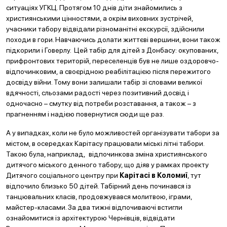
ситуаціях УГКЦ. Протягом 10 днів діти знайомились з
християнськими цінностями, а окрім виховних зустрічей,
учасники табору відвідали різноманітні екскурсії, здійснили
походи в гори. Навчаючись долати життєві вершини, вони також
підкорили і Говерлу. Цей табір для дітей з Донбасу: окупованих,
прифронтових територій, переселенців був не лише оздоровчо-
відпочинковим, а своєрідною реабілітацією після пережитого
досвіду війни. Тому вони залишали табір зі словами великої
вдячності, сльозами радості через позитивний досвід і
одночасно – смутку від потреби розставання, а також – з
прагненням і надією повернутися сюди ще раз.
А у випадках, коли не було можливостей організувати табори за
містом, в осередках Карітасу працювали міські літні табори.
Такою була, наприклад, відпочинкова зміна християнського
дитячого міського денного табору, що діяв у рамках проекту
Дитячого соціального центру при
Карітасі в Коломиї
, тут
відпочило близько 50 дітей. Табірний день починався із
танцювальних класів, продовжувався молитвою, іграми,
майстер-класами. За два тижні відпочиваючі встигли
ознайомитися із архітектурою Чернівців, відвідати