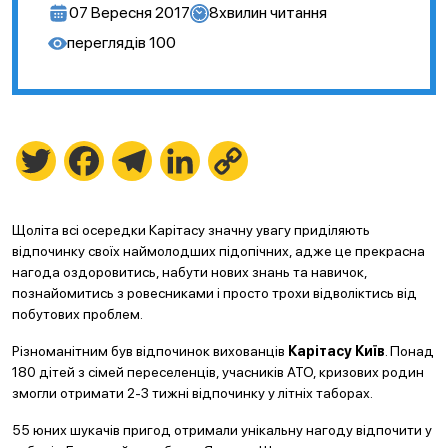
07 Вересня 2017
8
хвилин читання
переглядів
100
Twitter
Facebook
Telegram
LinkedIn
Copy
Link
Щоліта всі осередки Карітасу значну увагу приділяють
відпочинку своїх наймолодших підопічних, адже це прекрасна
нагода оздоровитись, набути нових знань та навичок,
познайомитись з ровесниками і просто трохи відволіктись від
побутових проблем.
Різноманітним був відпочинок вихованців
Карітасу Київ
. Понад
180 дітей з сімей переселенців, учасників АТО, кризових родин
змогли отримати 2-3 тижні відпочинку у літніх таборах.
55 юних шукачів пригод отримали унікальну нагоду відпочити у