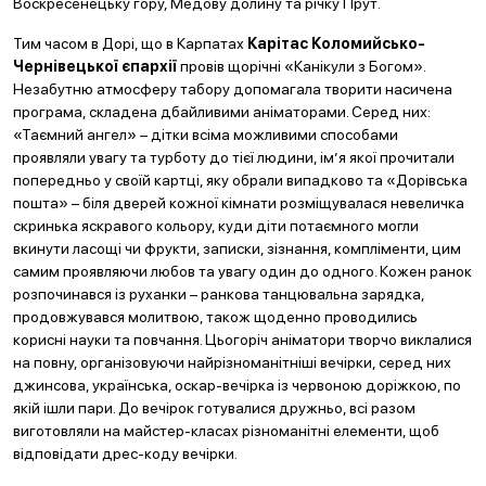
Воскресенецьку гору, Медову долину та річку Прут.
Тим часом в Дорі, що в Карпатах
Карітас Коломийсько-
Чернівецької єпархії
провів щорічні «Канікули з Богом».
Незабутню атмосферу табору допомагала творити насичена
програма, складена дбайливими аніматорами. Серед них:
«Таємний ангел» – дітки всіма можливими способами
проявляли увагу та турботу до тієї людини, ім’я якої прочитали
попередньо у своїй картці, яку обрали випадково та «Дорівська
пошта» – біля дверей кожної кімнати розміщувалася невеличка
скринька яскравого кольору, куди діти потаємного могли
вкинути ласощі чи фрукти, записки, зізнання, компліменти, цим
самим проявляючи любов та увагу один до одного. Кожен ранок
розпочинався із руханки – ранкова танцювальна зарядка,
продовжувався молитвою, також щоденно проводились
корисні науки та повчання. Цьогоріч аніматори творчо виклалися
на повну, організовуючи найрізноманітніші вечірки, серед них
джинсова, українська, оскар-вечірка із червоною доріжкою, по
якій ішли пари. До вечірок готувалися дружньо, всі разом
виготовляли на майстер-класах різноманітні елементи, щоб
відповідати дрес-коду вечірки.