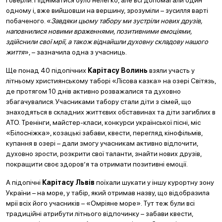
Говерли. Підніматися було нелегко, але всі допомагали один
одному і, вже вийшовши на вершину, зрозуміли – зусилля варті
побаченого. «
Завдяки цьому табору ми зустріли нових друзів,
наповнилися новими враженнями, позитивними емоціями,
здійснили свої мрії, а також віднайшли духовну складову нашого
життя
», – зазначила одна з учасниць.
Ще понад 40 підопічних
Карітасу Волинь
взяли участь у
літньому християнському таборі «Лісова казка» на озері Світязь,
де протягом 10 днів активно розважалися та духовно
збагачувалися. Учасниками табору стали діти з сімей, що
знаходяться в складних життєвих обставинах та діти загиблих в
АТО. Тренінги, майстер-класи, конкурси української пісні, міс
«Білосніжка», козацькі забави, квести, перегляд кінофільмів,
купання в озері – дали змогу учасникам активно відпочити,
духовно зрости, розкрити свої таланти, знайти нових друзів,
покращити своє здоров’я та отримати позитивні емоції.
А підопічні
Карітасу Львів
поїхали шукати у іншу курортну зону
України – на море, у табір, який отримав назву, що відобразила
мрії всіх його учасників – «Омріяне море». Тут теж були всі
традиційні атрибути літнього відпочинку – забави квести,