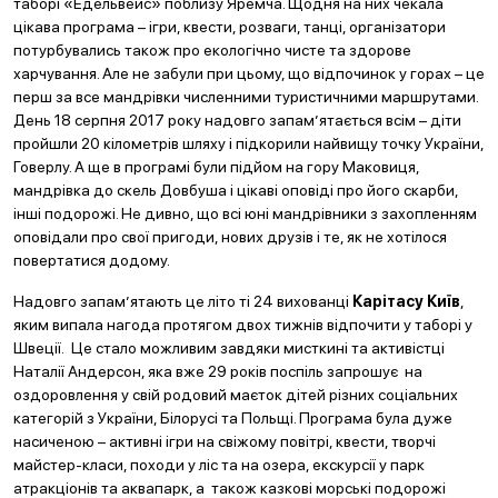
таборі «Едельвейс» поблизу Яремча. Щодня на них чекала
цікава програма – ігри, квести, розваги, танці, організатори
потурбувались також про екологічно чисте та здорове
харчування. Але не забули при цьому, що відпочинок у горах – це
перш за все мандрівки численними туристичними маршрутами.
День 18 серпня 2017 року надовго запам’ятається всім – діти
пройшли 20 кілометрів шляху і підкорили найвищу точку України,
Говерлу. А ще в програмі були підйом на гору Маковиця,
мандрівка до скель Довбуша і цікаві оповіді про його скарби,
інші подорожі. Не дивно, що всі юні мандрівники з захопленням
оповідали про свої пригоди, нових друзів і те, як не хотілося
повертатися додому.
Надовго запам’ятають це літо ті 24 вихованці
Карітасу Київ
,
яким випала нагода протягом двох тижнів відпочити у таборі у
Швеції. Це стало можливим завдяки мисткині та активістці
Наталії Андерсон, яка вже 29 років поспіль запрошує на
оздоровлення у свій родовий маєток дітей різних соціальних
категорій з України, Білорусі та Польщі. Програма була дуже
насиченою – активні ігри на свіжому повітрі, квести, творчі
майстер-класи, походи у ліс та на озера, екскурсії у парк
атракціонів та аквапарк, а також казкові морські подорожі