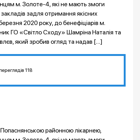
нцям м. Золоте-4, які не мають змоги
закладів задля отримання якісних
 березня 2020 року, до бенефіціарів м.
вник ГО «Світло Сходу» Шамріна Наталія та
влєв, який зробив огляд та надав […]
переглядів
118
з Попаснянською районною лікарнею,
нцям м. Золоте-4, які не мають змоги