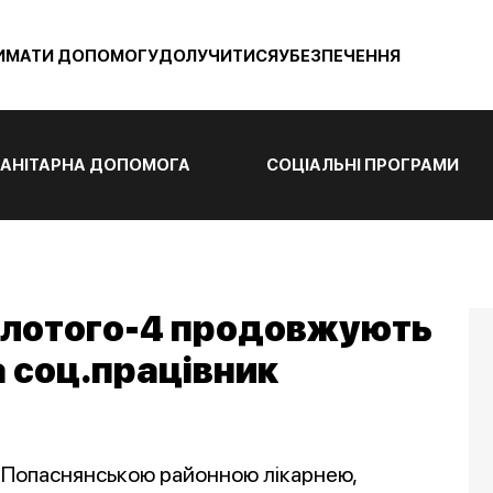
ИМАТИ ДОПОМОГУ
ДОЛУЧИТИСЯ
УБЕЗПЕЧЕННЯ
АНІТАРНА ДОПОМОГА
СОЦІАЛЬНІ ПРОГРАМИ
Золотого-4 продовжують
а соц.працівник
з Попаснянською районною лікарнею,