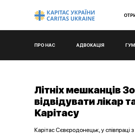
ОТР
ПРО НАС
АДВОКАЦІЯ
ГУМ
Літніх мешканців 
відвідувати лікар т
Карітасу
Карітас Сєвєродонецьк, у співпраці 