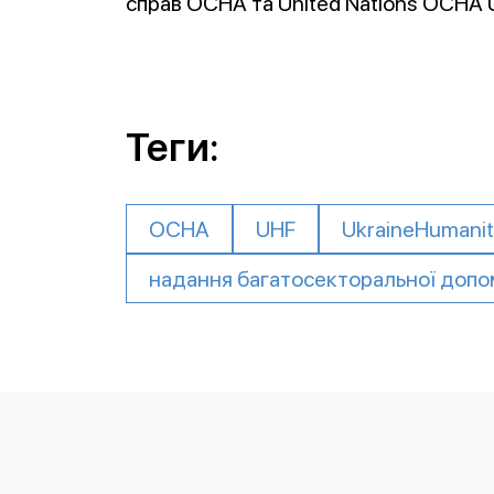
справ OCHA та United Nations OCHA U
Теги:
OCHA
UHF
UkraineHumanit
надання багатосекторальної допо