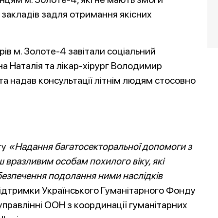
закладів задля отримання якісних
арів м. Золоте-4 завітали соціальний
а Наталія та лікар-хірург Володимир
 та надав консультації літнім людям стосовно
ту
«Надання багатосекторальної допомоги з
 вразливим особам похилого віку, які
абезпечення подолання ними наслідків
підтримки Українського Гуманітарного Фонду
управлінні ООН з координації гуманітарних