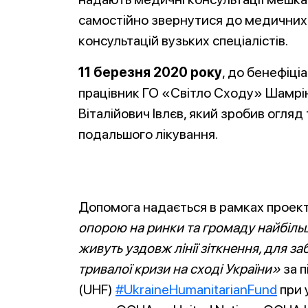
самостійно звернутися до медичних 
консультацій вузьких спеціалістів.
11 березня 2020 року
, до бенефіці
працівник ГО «Світло Сходу» Шамрін
Віталійович Івлєв, який зробив огляд
подальшого лікування.
Допомога надається в рамках проек
опорою на ринки та громаду найбільш
живуть уздовж лінії зіткнення, для з
тривалої кризи на сході України»
за 
(UHF)
#UkraineHumanitarianFund
при 