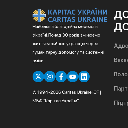
Д
ДО
Найбільша благодійна мережа в
Україні. Понад 30 років змінюємо
життя мільйонів українців через
Адво
гуманітарну допомогу та системні
Вакан
зміни.
Воло
Парт
© 1994-2026 Caritas Ukraine ICF |
МБФ "Карітас України"
Підт