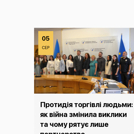
05
СЕР
Протидія торгівлі людьми:
як війна змінила виклики
та чому рятує лише