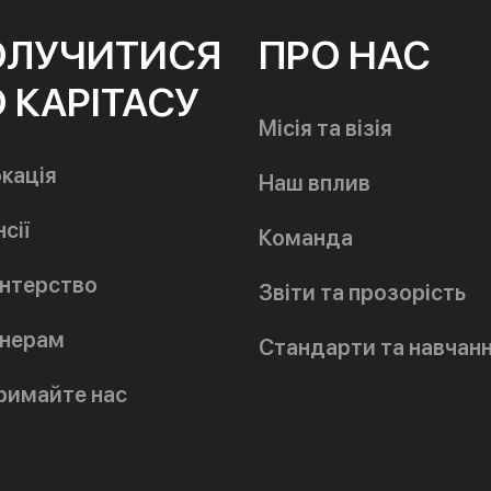
ОЛУЧИТИСЯ
ПРО НАС
 КАРІТАСУ
Місія та візія
кація
Наш вплив
сії
Команда
нтерство
Звіти та прозорість
нерам
Стандарти та навчан
римайте нас