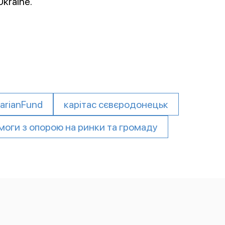
kraine.
arianFund
карітас сєвєродонецьк
моги з опорою на ринки та громаду