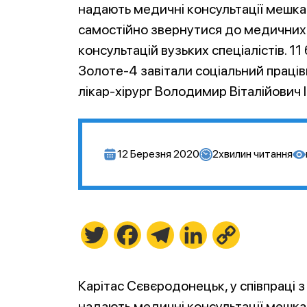
надають медичні консультації мешка
самостійно звернутися до медичних 
консультацій вузьких спеціалістів. 11
Золоте-4 завітали соціальний праці
лікар-хірург Володимир Віталійович І
12 Березня 2020
2
хвилин читання
Twitter
Facebook
Telegram
LinkedIn
Copy
Link
Карітас Сєвєродонецьк, у співпраці 
надають медичні консультації мешка