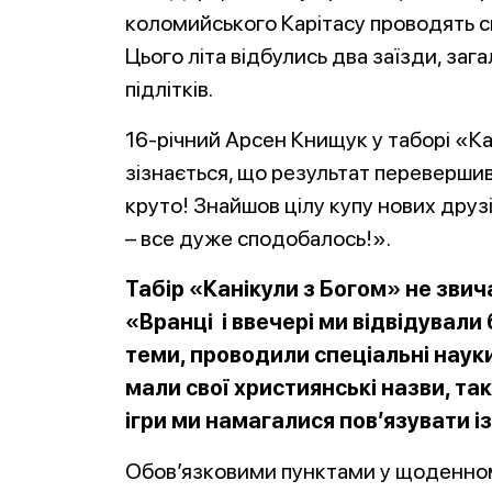
коломийського Карітасу проводять сво
Цього літа відбулись два заїзди, за
підлітків.
16-річний Арсен Книщук у таборі «К
зізнається, що результат перевершив
круто! Знайшов цілу купу нових друз
– все дуже сподобалось!».
Табір «Канікули з Богом» не звич
«Вранці і ввечері ми відвідували
теми, проводили спеціальні науки
мали свої християнські назви, так
ігри ми намагалися пов’язувати 
Обов’язковими пунктами у щоденном