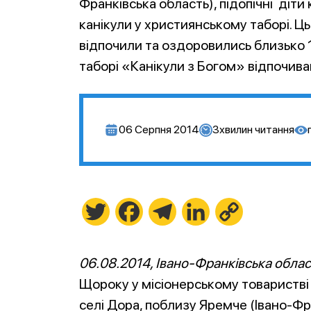
Франківська область), підопічні діти
канікули у християнському таборі. Ць
відпочили та оздоровились близько 1
таборі «Канікули з Богом» відпочива
06 Серпня 2014
3
хвилин читання
Twitter
Facebook
Telegram
LinkedIn
Copy
Link
06.08.2014, Івано-Франківська облас
Щороку у місіонерському товаристві
селі Дора, поблизу Яремче (Івано-Фра