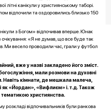
ї літні канікули у християнському таборі.
галом відпочили та оздоровились близько 150
анікули з Богом» відпочивав вперше. Юнак
 очікування: «Я не думав, що все буде так
ів. Ми весело проводили час, грали у футбол
айний, вже у назві закладено його зміст.
 богослужіння, мали розмови на духовні
. Навіть кімнати, де мешкала малеча,
і як «Йордан», «Вифлиєм» і. т.д. Також
із тематикою християнства.
у розкладі відпочивальників були ранкова