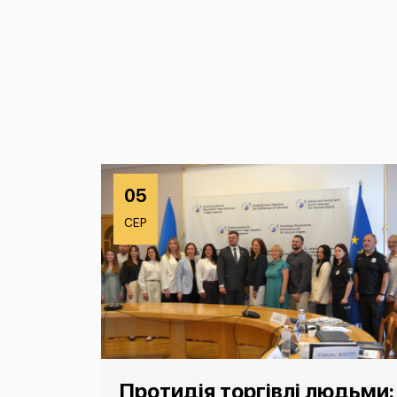
05
СЕР
Протидія торгівлі людьми: