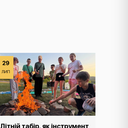
29
ЛИП
Літній табір, як інструмент