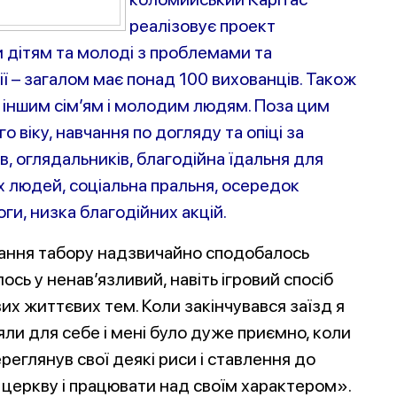
реалізовує проект
и дітям та молоді з проблемами та
ії – загалом має понад 100 вихованців. Також
 іншим сім’ям і молодим людям. Поза цим
 віку, навчання по догляду та опіці за
в, оглядальників, благодійна їдальня для
х людей, соціальна пральня, осередок
ги, низка благодійних акцій.
вання табору надзвичайно сподобалось
ось у ненав’язливий, навіть ігровий спосіб
их життєвих тем. Коли закінчувався заїзд я
яли для себе і мені було дуже приємно, коли
реглянув свої деякі риси і ставлення до
в церкву і працювати над своїм характером».