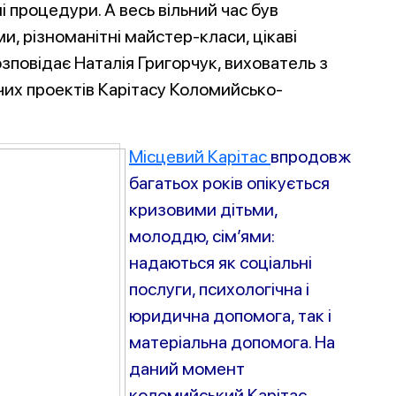
ні процедури. А весь вільний час був
и, різноманітні майстер-класи, цікаві
розповідає Наталія Григорчук, вихователь з
чих проектів Карітасу Коломийсько-
Місцевий Карітас
впродовж
багатьох років опікується
кризовими дітьми,
молоддю, сім’ями:
надаються як соціальні
послуги, психологічна і
юридична допомога, так і
матеріальна допомога. На
даний момент
коломийський Карітас