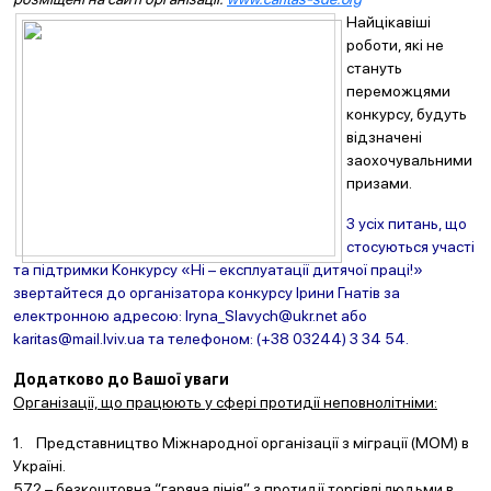
Найцікавіші
роботи, які не
стануть
переможцями
конкурсу, будуть
відзначені
заохочувальними
призами.
З усіх питань, що
стосуються участі
та підтримки Конкурсу «Ні – експлуатації дитячої праці!»
звертайтеся до організатора конкурсу Ірини Гнатів за
електронною адресою: Iryna_Slavych@ukr.net або
karitas@mail.lviv.ua та телефоном: (+38 03244) 3 34 54.
Додатково до Вашої уваги
Організації, що працюють у сфері протидії неповнолітніми:
1. Представництво Міжнародної організації з міграції (МОМ) в
Україні.
572 – безкоштовна “гаряча лінія” з протидії торгівлі людьми в