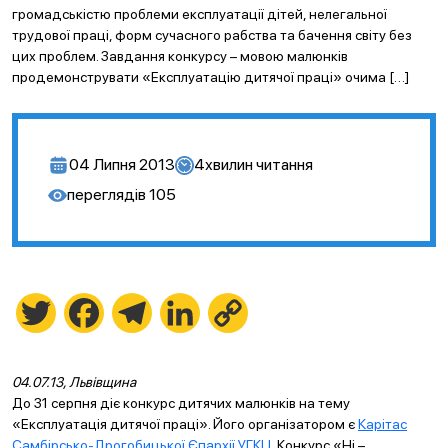
громадськістю проблеми експлуатації дітей, нелегальної
трудової праці, форм сучасного рабства та бачення світу без
цих проблем. Завдання конкурсу – мовою малюнків
продемонструвати «Експлуатацію дитячої праці» очима […]
04 Липня 2013
4
хвилин читання
переглядів
105
Twitter
Facebook
Telegram
LinkedIn
Copy
Link
04.07.13, Львівщина
До 31 серпня діє конкурс дитячих малюнків на тему
«Експлуатація дитячої праці». Його організатором є
Карітас
Самбірсько-Дрогобицької Єпархії УГКЦ
. Конкурс «Ні –