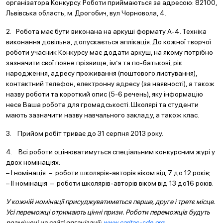
організатора Конкурсу. Роботи приймаються за адресою: 82100,
Львівська область, м. Дрогобич, вул Чорновола, 4.
2. Робота має бути виконана на аркуші формату А-4. Техніка
виконання довільна, допускається аплікація. До кожної творчої
роботи учасник Конкурсу має додати аркуш, на якому потрібно
зазначити свої повне прізвище, ім’я та по-батькові, рік
народження, адресу проживання (поштового листування),
контактний телефон, електронну адресу (за наявності), а також
назву роботи та короткий опис (5-6 речень), яку інформацію
несе Ваша робота для громадськості. Школярі та студенти
мають зазначити назву навчального закладу, а також клас.
3. Прийом робіт триває до 31 серпня 2013 року.
4. Всі роботи оцінюватимуться спеціальним конкурсним журі у
двох номінаціях:
– І номінація – роботи школярів-авторів віком від 7 до 12 років;
– ІІ номінація – роботи школярів-авторів віком від 13 до16 років.
У кожній номінації присуджуватиметься перше, друге і третє місце.
Усі переможці отримають цінні призи. Роботи переможців будуть
розміщені на сайті організації:
www.caritas-sde.org