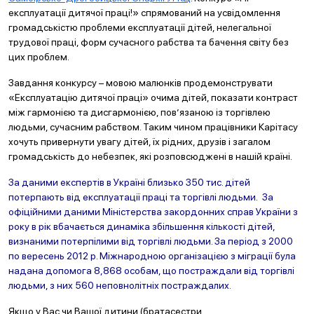
експлуатації дитячої праці!» спрямований на усвідомлення
громадськістю проблеми експлуатації дітей, нелегальної
трудової праці, форм сучасного рабства та бачення світу без
цих проблем.
Завдання конкурсу – мовою малюнків продемонструвати
«Експлуатацію дитячої праці» очима дітей, показати контраст
між гармонією та дисгармонією, пов’язаною із торгівлею
людьми, сучасним рабством. Таким чином працівники Карітасу
хочуть привернути увагу дітей, їх рідних, друзів і загалом
громадськість до небезпек, які розповсюджені в нашій країні.
За даними експертів в Україні близько 350 тис. дітей
потерпають від експлуатації праці та торгівлі людьми. За
офіційними даними Міністерства закордонних справ України з
року в рік вбачається динаміка збільшення кількості дітей,
визнаними потерпілими від торгівлі людьми. За період з 2000
по вересень 2012 р. Міжнародною організацією з міграції була
надана допомога 8,868 особам, що постраждали від торгівлі
людьми, з них 560 неповнолітніх постраждалих.
Якщо у Вас чи Вашої дитини (братасестри,