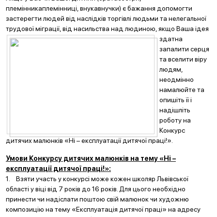
племінникаплемінниці, внукавнучки) є бажання допомогти
застерегти людей від наслідків торгівлі людьми та нелегальної
трудової міграції, від
насильства над людиною, якщо Ваша ідея
здатна
запалити серця
та вселити віру
людям,
неодмінно
намалюйте та
опишіть її і
надішліть
роботу на
Конкурс
дитячих малюнків «Ні – експлуатації дитячої праці!».
Умови Конкурсу дитячих малюнків на тему «Ні –
експлуатації дитячої праці!»:
1. Взяти участь у конкурсі може кожен школяр Львівської
області у віці від 7 років до 16 років. Для цього необхідно
принести чи надіслати поштою свій малюнок чи художню
композицію на тему «Експлуатація дитячої праці» на адресу