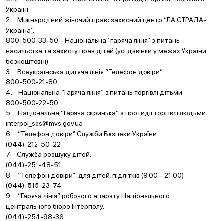
Україні
2. Міжнародний жіночий правозахисний центр “ЛА СТРАДА-
Україна”.
800-500-33-50 – Національна “гаряча лінія” з питань
насильства та захисту прав дітей (усі дзвінки у межах України
безкоштовні)
3. Всеукраїнська дитяча лінія “Телефон довіри”.
800-500-21-80
4. Національна “Гаряча лінія” з питань торгівлі дітьми.
800-500-22-50
5. Національна “Гаряча скринька” з протидії торгівлі людьми.
interpol_sos@mvs.gov.ua
6. “Телефон довіри” Служби Безпеки України.
(044)-212-50-22
7. Служба розшуку дітей.
(044)-251-48-51
8. “Телефон довіри” для дітей, підлітків (9.00 – 21.00)
(044)-515-23-74
9. “Гаряча лінія” робочого апарату Національного
центрального бюро Інтерполу.
(044)-254-98-36