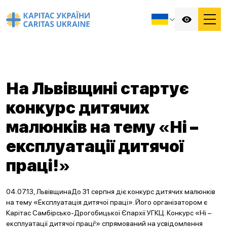
На Львівщині стартує
конкурс дитячих
малюнків на тему «Ні –
експлуатації дитячої
праці!»
04.07.13, ЛьвівщинаДо 31 серпня діє конкурс дитячих малюнків
на тему «Експлуатація дитячої праці». Його організатором є
Карітас Самбірсько-Дрогобицької Єпархії УГКЦ. Конкурс «Ні –
експлуатації дитячої праці!» спрямований на усвідомлення