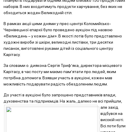
планують подарувати бідним людям близько 150 продуктових
наборів. В них входитимуть продукти харчування, без яких не
обходиться жоден Великодній стіл.
В рамках акції цими днями у прес-центрі Коломийсько-
Чернівецької єпархії було проведено аукціон під назвою
«Великдень – у кожен дім». В якості лотів було представлено
художні вироби зі шкіри, великодні листівки, три десятки
писанок, виготовлені руками дітей із соціального центру
Карітасу.
За словами о. диякона Сергія Триф’яка, директора місцевого
Карітасу, в час посту ми маємо пам’ятати про людей, яким
потрібна допомога. Взявши участь в аукціоні, кожен мав
можливість подарувати радість обездоленим людям.
До участі в аукціоні було запрошено представників влади,
духовенства та підп
риємців. На жаль, далеко не всі прийшли,
але захід
відбувся на
високій ноті.
Всі лоти були