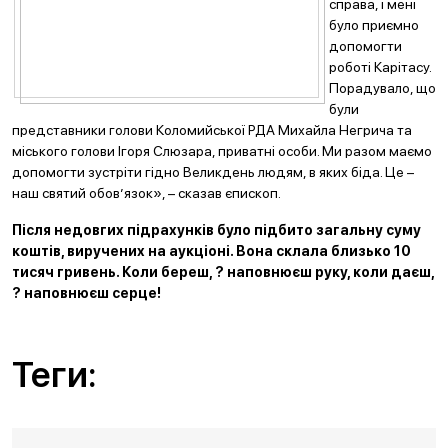
справа, і мені
було приємно
допомогти
роботі Карітасу.
Порадувало, що
були
представники голови Коломийської РДА Михайла Негрича та
міського голови Ігоря Слюзара, приватні особи. Ми разом маємо
допомогти зустріти гідно Великдень людям, в яких біда. Це –
наш святий обов’язок», – сказав єпископ.
Після недовгих підрахунків було підбито загальну суму
коштів, виручених на аукціоні. Вона склала близько 10
тисяч гривень. Коли береш, ? наповнюєш руку, коли даєш,
? наповнюєш серце!
Теги: