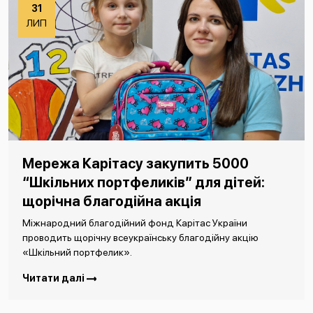
31
ЛИП
Мережа Карітасу закупить 5000
“Шкільних портфеликів” для дітей:
щорічна благодійна акція
Міжнародний благодійний фонд Карітас України
проводить щорічну всеукраїнську благодійну акцію
«Шкільний портфелик».
Читати далі