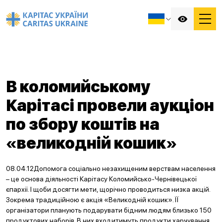
В коломийському
Карітасі провели аукціон
по збору коштів на
«великодній кошик»
08.04.12Допомога соціально незахищеним верствам населення
– це основа діяльності Карітасу Коломийсько-Чернівецької
єпархії. І щоби досягти мети, щорічно проводиться низка акцій.
Зокрема традиційною є акція «Великодній кошик». ЇЇ
організатори планують подарувати бідним людям близько 150
продуктових наборів. В них входитимуть продукти харчування,