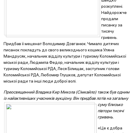
швидко
розкуплені.
Найдорожче
продали
писанку за
тисячу
гривень.
Придбав її меценат Володимир Довганюк. Чимало дитячих
писанок покладуть до свого великоднього кошика Уляна
Мандрусяк, начальник відділу культури і туризму Коломийської
міської ради, Людмила Федор, начальник відділу культури і
туризму Коломийської РДА, Леся Білищак, заступник голови
Коломийської РДА, Любомир Глушков, депутат Коломийської
міської ради та інші люди доброї волі.
Преосвященний Владика Кир Микола (Сімкайло) також був одним
із найактивніших учасників аукціону.
Він придбав лотів на загальну
суму близько
півтори тисячі
гривень.
«Це є добра