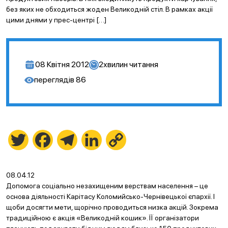
без яких не обходиться жоден Великодній стіл. В рамках акції
цими днями у прес-центрі […]
08 Квітня 2012
2
хвилин читання
переглядів
86
Twitter
Facebook
Telegram
LinkedIn
Copy
Link
08.04.12
Допомога соціально незахищеним верствам населення – це
основа діяльності Карітасу Коломийсько-Чернівецької єпархії. І
щоби досягти мети, щорічно проводиться низка акцій. Зокрема
традиційною є акція «Великодній кошик». ЇЇ організатори