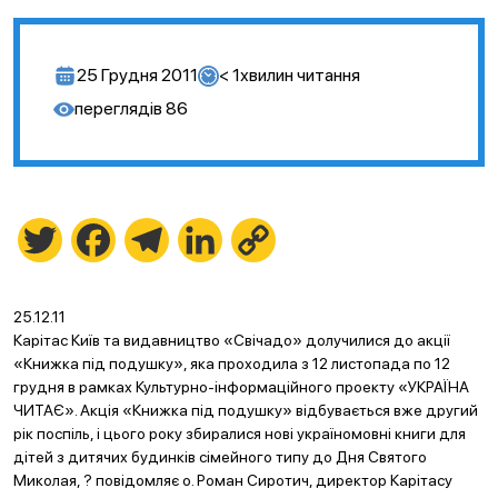
25 Грудня 2011
< 1
хвилин читання
переглядів
86
Twitter
Facebook
Telegram
LinkedIn
Copy
Link
25.12.11
Карітас Київ та видавництво «Свічадо» долучилися до акції
«Книжка під подушку», яка проходила з 12 листопада по 12
грудня в рамках Культурно-інформаційного проекту «УКРАЇНА
ЧИТАЄ». Акція «Книжка під подушку» відбувається вже другий
рік поспіль, і цього року збиралися нові україномовні книги для
дітей з дитячих будинків сімейного типу до Дня Святого
Миколая, ? повідомляє о. Роман Сиротич, директор Карітасу