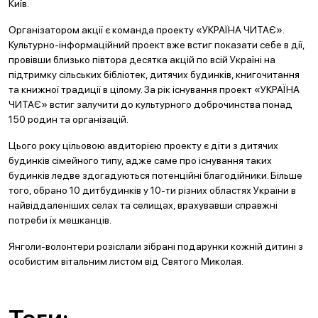
Київ.
Організатором акції є команда проекту «УКРАЇНА ЧИТАЄ».
Культурно-інформаційний проект вже встиг показати себе в дії,
провівши близько півтора десятка акцій по всій Україні на
підтримку сільських бібліотек, дитячих будинків, книгочитання
та книжної традиції в цілому. За рік існування проект «УКРАЇНА
ЧИТАЄ» встиг залучити до культурного доброчинства понад
150 родин та організацій.
Цього року цільовою авдиторією проекту є діти з дитячих
будинків сімейного типу, адже саме про існування таких
будинків ледве здогадуються потенційні благодійники. Більше
того, обрано 10 дитбудинків у 10-ти різних областях України в
найвіддаленіших селах та селищах, врахувавши справжні
потреби їх мешканців.
Янголи-волонтери розіслали зібрані подарунки кожній дитині з
особистим вітальним листом від Святого Миколая.