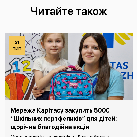
Читайте також
31
ЛИП
Мережа Карітасу закупить 5000
“Шкільних портфеликів” для дітей:
щорічна благодійна акція
Міжнародний благодійний фонд Карітас України