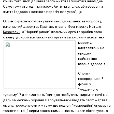
кошти того, щоб до кінця свого життя залишатися інвалідом.
Саме тому сьогодні ми маємо бити на сполох, аби вберегти
життя і здоров’я кожного пересічного українця.
Ось як окреслює головну ідею заходу керівник автопробігу,
виконавчий директор Карітасу в Івано-Франківську
Наталя
Козакевич
: «“Чорний ринок” людських органів зробив свою
справу: донори всіх можливих органів заполонили
всесвітню
мережу,
виставляючи на
продаж
найцінніше —
власне здоров’я.
Спритні
посередники ?
фірми з
“медичного
туризму” ? допомагають “вигідно позбутись” нирки чи печінки
десь за межами України. Вербувальники вводять своїх жертв в
оману, переконуючи їх у тому, що подібні “комерційні” операції з
трансплантації нирки є законними – навіть інколи підписують з