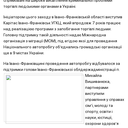
спрямовані на широке висвітлення кримінальної проблеми
торгівлі людськими органами в Україні.
Ініціатором цього заходу в Івано-Франківській області виступив
Карітас Івано-Франківськ УГКЦ, який впродовж 7 років працює
над реалізацією програми з запобігання торгівлі людьми.
Головну підтримку такій діяльності надає Міжнародна
організація з міграції (МОМ), під егідою якої для проведення
Національного автопробігу об’єднались громадські організації
ще в 9 містах України.
На Івано-Франківщині проведення автопробігу відбувалося за
підтримки голови Івано-Франківсько
ї облдержадміністрації п.
Михайла
Вишиванюка,
партнерами
виступили
управління у справах
сім’ї, молоді та
спорту, освіти і
науки, юстиції,
охорони здоров’я