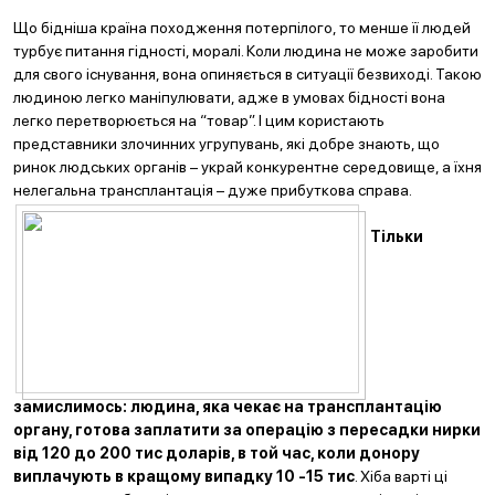
Що бідніша країна походження потерпілого, то менше її людей
турбує питання гідності, моралі. Коли людина не може заробити
для свого існування, вона опиняється в ситуації безвиході. Такою
людиною легко маніпулювати, адже в умовах бідності вона
легко перетворюється на “товар”. І цим користають
представники злочинних угрупувань, які добре знають, що
ринок людських органів – украй конкурентне середовище, а їхня
нелегальна трансплантація – дуже прибуткова справа.
Тільки
замислимось: людина, яка чекає на трансплантацію
органу, готова заплатити за операцію з пересадки нирки
від 120 до 200 тис доларів, в той час, коли донору
виплачують в кращому випадку 10 -15 тис
. Хіба варті ці