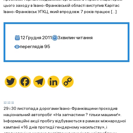
цього заходу в Івано-Франківській області виступив Карітас
Івано-Франківськ УГКЦ, який впродовж 7 років працює […]
12 Грудня 2011
3
хвилин читання
переглядів
95
Twitter
Facebook
Telegram
LinkedIn
Copy
Link
12.12.11
29 і 30 листопада дорогами Івано-Франківщини проходив
національний автопробіг «На запчастини ? тільки машини!».
Інформаційні акції пробігу відбуваються в рамках міжнародної
кампанії «16 днів протидії гендерному насильству», і