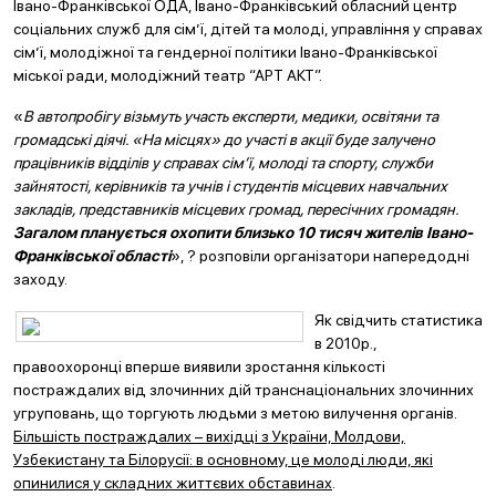
Івано-Франківської ОДА, Івано-Франківський обласний центр
соціальних служб для сім’ї, дітей та молоді, управління у справах
сім’ї, молодіжної та гендерної політики Івано-Франківської
міської ради, молодіжний театр “АРТ АКТ”.
«
В автопробігу візьмуть участь експерти, медики, освітяни та
громадські діячі. «На місцях» до участі в акції буде залучено
працівників відділів у справах сім’ї, молоді та спорту, служби
зайнятості, керівників та учнів і студентів місцевих навчальних
закладів, представників місцевих громад, пересічних громадян.
Загалом планується охопити близько 10 тисяч жителів Івано-
Франківської області
», ? розповіли організатори напередодні
заходу.
Я
к свідчить статистика
в 2010р.,
правоохоронці вперше виявили зростання кількості
постраждалих від злочинних дій транснаціональних злочинних
угруповань, що торгують людьми з метою вилучення органів.
Більшість постраждалих – вихідці з України, Молдови,
Узбекистану та Білорусії: в основному, це молоді люди, які
опинилися у складних життєвих обставинах
.