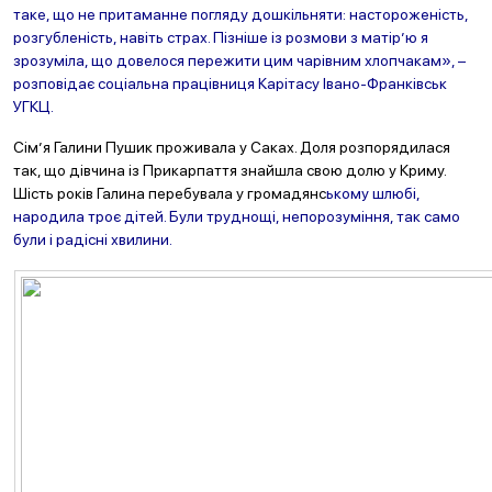
таке, що не притаманне погляду дошкільняти:
настороженість,
розгубленість, навіть страх. Пізніше із розмови з матір’ю я
зрозуміла, що довелося пережити цим чарівним хлопчакам», –
розповідає соціальна працівниця Карітасу Івано-Франківськ
УГКЦ.
Сім’я Галини Пушик проживала у Саках. Доля розпорядилася
так, що дівчина із Прикарпаття знайшла свою долю у Криму.
Шість років Галина перебувала у громадянс
ькому шлюбі,
народила троє дітей. Були труднощі, непорозуміння, так само
були і радісні хвилини.