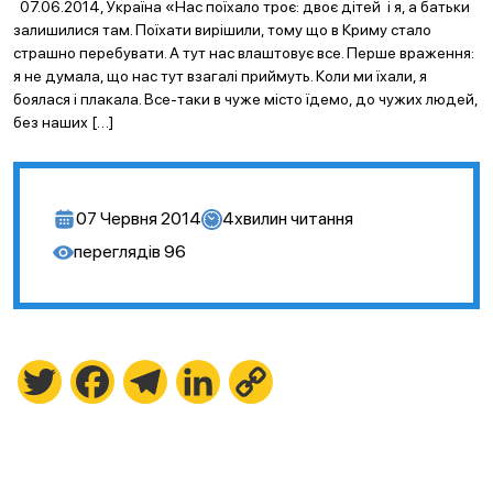
07.06.2014, Україна «Нас поїхало троє: двоє дітей і я, а батьки
залишилися там. Поїхати вирішили, тому що в Криму стало
страшно перебувати. А тут нас влаштовує все. Перше враження:
я не думала, що нас тут взагалі приймуть. Коли ми їхали, я
боялася і плакала. Все-таки в чуже місто їдемо, до чужих людей,
без наших […]
07 Червня 2014
4
хвилин читання
переглядів
96
Twitter
Facebook
Telegram
LinkedIn
Copy
Link