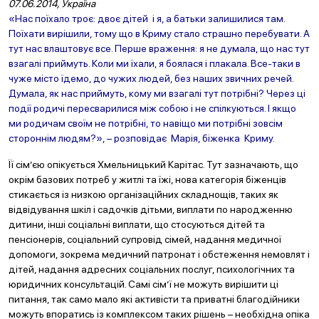
07.06.2014, Україна
«Нас поїхало троє: двоє дітей і я, а батьки залишилися там.
Поїхати вирішили, тому що в Криму стало страшно перебувати. А
тут нас влаштовує все. Перше враження: я не думала, що нас тут
взагалі приймуть. Коли ми їхали, я боялася і плакала. Все-таки в
чуже місто їдемо, до чужих людей, без наших звичних речей.
Думала, як нас приймуть, кому ми взагалі тут потрібні? Через ці
події родичі пересварилися між собою і не спілкуються. І якщо
ми родичам своїм не потрібні, то навіщо ми потрібні зовсім
стороннім людям?», – розповідає Марія, біженка Криму.
Її сім’єю опікується Хмельницький Карітас. Тут зазначають, що
окрім базових потреб у житлі та їжі, нова категорія біженців
стикається із низкою організаційних складнощів, таких як
відвідування шкіл і садочків дітьми, виплати по народженню
дитини, інші соціальні виплати, що стосуються дітей та
пенсіонерів, соціальний супровід сімей, надання медичної
допомоги, зокрема медичний патронат і обстеження немовлят і
дітей, надання адресних соціальних послуг, психологічних та
юридичних консультацій. Самі сім’ї не можуть вирішити ці
питання, так само мало які активісти та приватні благодійники
можуть впоратись із комплексом таких рішень – необхідна опіка