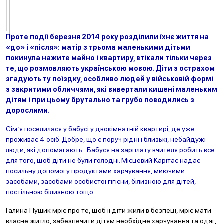
Проте події березня 2014 року розділили їхнє життя на
«до» і «після»: матір з трьома маленькими дітьми
покинула нажите майно і квартиру, втікали тільки через
те, що розмовляють українською мовою. Діти з острахом
згадують ту пої
здку, особливо людей у військовій формі
з закритими обличчями,
які вивертали кишені маленьким
дітям і при цьому брутально та грубо поводились з
дорослими.
Сім’я поселилася у бабусі у двокімнатній квартирі, де уже
проживає 4 осіб. Добре, що є поруч рідні і близькі, небайдужі
люди, які допомагають. Бабуся на зарплату вчителя робить все
для того,
щоб діти не були голодні. Місцевий Карітас надає
посильну допомогу продуктами харчування, миючими
засобами, засобами особистої гігієни, білизною для дітей,
постільною білизною тощо.
Галина Пушик мріє про те, щоб її діти жили в безпеці, мріє мати
власне житло, забезпечити дітям необхідне харчування та одяг,