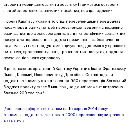
створити умови для освіти та розвитку. І триматись осторонь
людей жорстоких, свавільних, нахабних, несправедливих.
Проект Карітасу України по опіці переселенцями передбачає
насамперед оцінку потреб переселенців і ведення спеціальної
бази даних, що є основою для надання специфічних соціальних
послуг для переселенців щодо їх проживання, забезпечення
одягом, взуттям і продуктами харчування, допомога у правових
питаннях, працевлаштуванні, транспортних послугах, надання
психо-соціального супроводу.
6 регіональних організацій Карітасу України в Івано-Франківську,
Львові, Коломиї, Нововолинську, Дрогобичі, Сокалі надали і
надають допомогу вже для понад 950 переселенців. Загальний
бюджет проекту сягає 5 млн. грн., на даний момент витрачено
близько 200 тис. грн.
*
(*оновлена інформація станом на 15 серпня 2014 року:
допомога надається для понад 2000 переселенців; витрачено
409.483 грн)