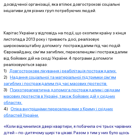
досвідченої організації, яка втілює довгострокові соціальні
ініціативи для різних груп потребуючих людей.
Карітас України у відповідь на події, що охопили країну з кінця
листопада 2013 року і тривають досі, реалізовує
широкомасштабну допомогу постраждалим під час подій
Євромайдану, сім’ям загиблих, переселенцям і постраждалим
від бойових дій на сході України. 4 програми допомоги
реалізовуються зараз:
1)
Довгострокове лікування і реабілітація постраждалих.
2)
Надання соціальної та матеріальної підтримки сім’ям
загиблих і постраждалим під час масових протестів.
3)
Психотерапевтична допомога постраждалим і свідкам
масових протестів в Україні, також бойових дій у східних
областях.
4)
Опіка внутрішніми переселенцями з Криму і східних
областей України.
«Коли відчинилися двері квартири, я побачила очі трьох чарівних
дітей – по-дитячому щирі та цікаві. Разом з тим у них було щось