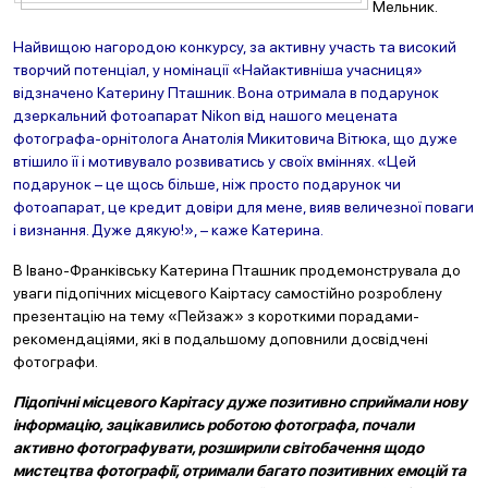
Мельник.
Найвищою нагородою конкурсу, за активну участь та високий
творчий потенціал, у номінації «Найактивніша учасниця»
відзначено Катерину Пташник. Вона отримала в подарунок
дзеркальний фотоапарат Nikon від нашого мецената
фотографа-орнітолога Анатолія Микитовича Вітюка, що дуже
втішило її і мотивувало розвиватись у своїх вміннях. «Цей
подарунок – це щось більше, ніж просто подарунок чи
фотоапарат, це кредит довіри для мене, вияв величезної поваги
і визнання. Дуже дякую!», – каже Катерина.
В Івано-Франківську Катерина Пташник продемонструвала до
уваги підопічних місцевого Каіртасу самостійно розроблену
презентацію на тему «Пейзаж» з короткими порадами-
рекомендаціями, які в подальшому доповнили досвідчені
фотографи.
Підопічні місцевого Карітасу дуже позитивно сприймали нову
інформацію, зацікавились роботою фотографа, почали
активно фотографувати, розширили світобачення щодо
мистецтва фотографії, отримали багато позитивних емоцій та