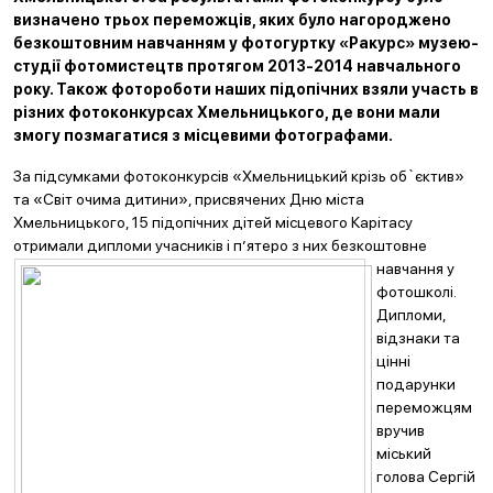
визначено трьох переможців, яких було нагороджено
безкоштовним навчанням у фотогуртку «Ракурс» музею-
студії фотомистецтв протягом 2013-2014 навчального
року. Також фотороботи наших підопічних взяли участь в
різних фотоконкурсах Хмельницького, де вони мали
змогу позмагатися з міс
цевими фотографами.
За підсумками фотоконкурсів «Хмельницький крізь об`єктив»
та «Світ очима дитини», присвячених Дню міста
Хмельницького, 15 підопічних дітей місцевого Карітасу
отримали дипломи учасників і
п’ятеро з них безкоштовне
навчання у
фотошколі.
Дипломи,
відзнаки та
цінні
подарунки
переможцям
вручив
міський
голова Сергій