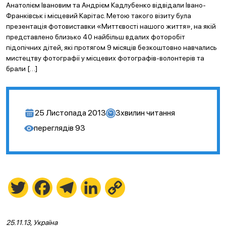
Анатолієм Івановим та Андрієм Кадлубенко відвідали Івано-
Франківськ і місцевий Карітас. Метою такого візиту була
презентація фотовиставки «Миттєвості нашого життя», на якій
представлено близько 40 найбільш вдалих фоторобіт
підопічних дітей, які протягом 9 місяців безкоштовно навчались
мистецтву фотографії у місцевих фотографів-волонтерів та
брали […]
25 Листопада 2013
3
хвилин читання
переглядів
93
Twitter
Facebook
Telegram
LinkedIn
Copy
Link
25.11.13, Україна