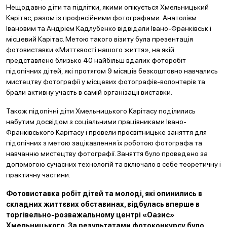
Нещодавно діти та підлітки, якими опікується Хмельницький
Карітас, разом із професійними фотографами Анатолієм
Івановим та Андрієм Кадлубенко відвідали Івано-Франківськ і
місцевий Карітас. Метою такого візиту була презентація
фотовиставки «Миттєвості нашого життя», на якій
представлено близько 40 найбільш вдалих фоторобіт
підопічних дітей, які протягом 9 місяців безкоштовно навчались
мистецтву фотографії у місцевих фотографів-волонтерів та
брали активну участь в самій організації виставки.
Також підопічні діти Хмельницького Карітасу поділились
набутим досвідом з соціальними працівниками Івано-
Франківського Карітасу і провели просвітницьке заняття для
підопічних з метою зацікавлення їх роботою фотографа та
навчанню мистецтву фотографії. Заняття було проведено за
допомогою сучасних технологій та включало в себе теоретичну і
практичну частини.
Фотовиставка робіт дітей та молоді, які опинились в
складних життєвих обставинах, відбулась вперше в
торгівельно-розважальному центрі «Оазис»
Хмельницького. За результатами фотоконкурсу було