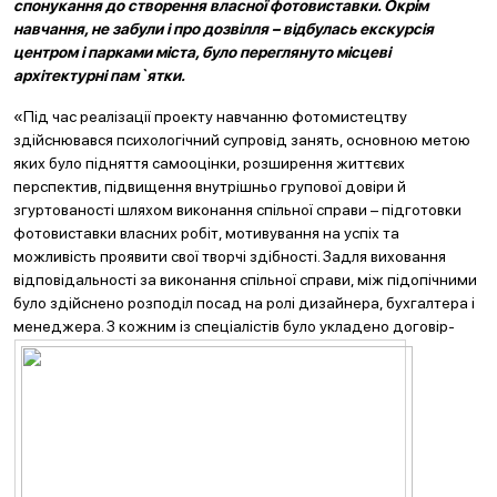
спонукання до створення власної фотовиставки. Окрім
навчання, не забули і про дозві
лля – відбулась екскурсія
центром і парками міста, було переглянуто місцеві
архітектурні пам`ятки.
«Під час реалізації проекту навчанню фотомистецтву
здійснювався психологічний супровід занять, основною метою
яких було підняття самооцінки, розширення життєвих
перспектив, підвищення внутрішньо групової довіри й
згуртованості шляхом виконання спільної справи – підготовки
фотовиставки власних робіт, мотивування на успіх та
можливість проявити свої творчі здібності. Задля виховання
відповідальності за виконання спільної справи, між підопічними
було здійснено розподіл посад на ролі дизайнера, бухгалтера і
менеджера. З кожним із спеціа
лістів було укладено договір-