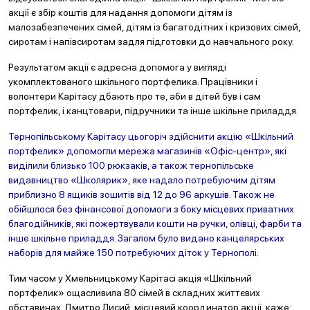
акції є збір коштів для надання допомоги дітям із
малозабезпечених сімей, дітям із багатодітних і кризових сімей,
сиротам і напівсиротам задля підготовки до навчального року.
Результатом акції є адресна допомога у вигляді
укомплектованого шкільного портфелика. Працівники і
волонтери Карітасу дбають про те, аби в дітей був і сам
портфелик, і канцтовари, підручники та інше шкільне приладдя.
Тернопільському Карітасу цьогоріч здійснити акцію «Шкільний
портфелик» допомогли мережа магазинів «Офіс-центр», які
виділили близько 100 рюкзаків, а також тернопільське
видавництво «Школярик», яке надало потребуючим дітям
приблизно 8 ящиків зошитів від 12 до 96 аркушів. Також не
обійшлося без фінансової допомоги з боку місцевих приватних
благодійників, які пожертвували кошти на ручки, олівці, фарби та
інше шкільне приладдя. Загалом було видано канцелярських
наборів для майже 150 потребуючих діток у Тернополі.
Тим часом у Хмельницькому Карітасі акція «Шкільний
портфелик» ощасливила 80 сімей в складних життєвих
обставинах.
Дмитро Лисий, місцевий координатор
акції, каже: