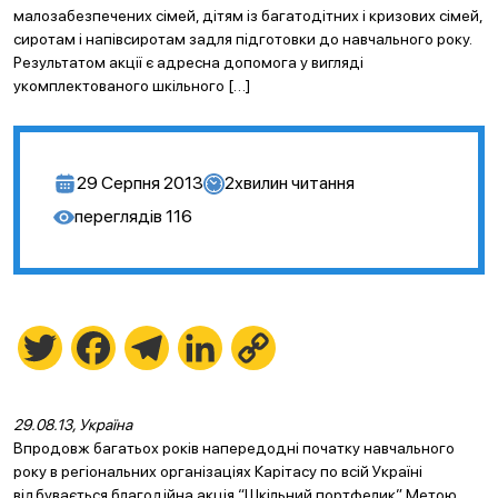
малозабезпечених сімей, дітям із багатодітних і кризових сімей,
сиротам і напівсиротам задля підготовки до навчального року.
Результатом акції є адресна допомога у вигляді
укомплектованого шкільного […]
29 Серпня 2013
2
хвилин читання
переглядів
116
Twitter
Facebook
Telegram
LinkedIn
Copy
Link
29.08.13, Україна
Впродовж багатьох років напередодні початку навчального
року в регіональних організаціях Карітасу по всій Україні
відбувається благодійна акція “Шкільний портфелик”. Метою