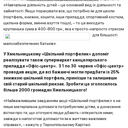
«Навчальна діяльність дітей – це основний вид їх діяльності та
зайнятості. Якщо порахувати все, що потрібно їм для школи
(портфель, книжки, зошити, інше приладдя, спортивний костюм,
щкільна форма, змінне взуття тощо), – то це виходить
кругленька сума в 400-800 грн., яка є
просто-напросто стресом
для більшості
малозабезпечених батьків».
У Хмельницькому «Шкільний портфелик» допоміг
реалізувати також супермаркет канцелярського
приладдя «Офіс-центр». З 1 по 30 червня «Офіс-центр»
проводив акцію, де всі бажаючі могли придбати із 25%
знижкою шкільний портфель, принісши та залишивши
свій старий шкільний рюкзак. Зробити це зголосилось
більше 2000 громадян Хмельницького!
«Найважливішим завданням акції «Шкільний портфелик» є не
лише матеріальна допомога потребуючим дітям, а донесення
вістки про те, що оточуючі люди дбають і опікуються ними,
завжди є напоготові допомогти їм в життєво важливих
справах», – кажуть у Тернопільському Карітасі.