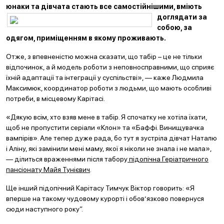
юнаки та дівчата стають все с
амостійнішими, вміють
доглядати за
собою, за
одягом, приміщенням в якому проживають.
Отже, з впевненістю можна сказати, що табір – це не тільки
відпочинок, а й модель роботи з неповносправними, що сприяє
їхній адаптації та інтеграції у суспільстві», — каже Людмила
Максимюк, координатор роботи з людьми, що мають особливі
потреби, в місцевому Карітасі.
«Дякую всім, хто взяв мене в табір. Я спочатку не хотіла їхати,
щоб не пропустити серіали «Клон» та «Баффі. Винищувачка
вампірів». Але тепер дуже рада, бо тут я зустріла дівчат Наталю
і Аліну, які замінили мені маму, якої я ніколи не знала і не мала»,
— ділиться враженнями після табору
підопічна Геріатричного
пансіонату Майя Тунієвич
.
Ще інший підопічний Карітасу Тимчук Віктор говорить: «Я
вперше на такому чудовому курорті і обов’язково повернуся
сюди наступного року”.