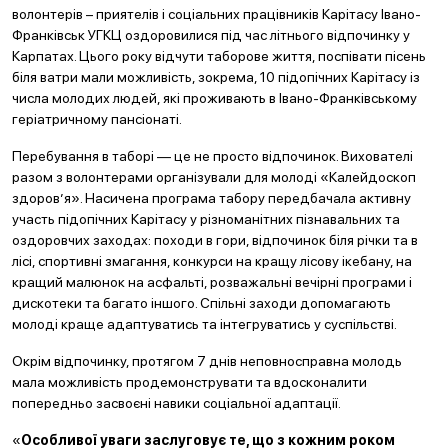
волонтерів – приятелів і соціальних працівників Карітасу Івано-
Франківськ УГКЦ оздоровилися під час літнього відпочинку у
Карпатах. Цього року відчути таборове життя, поспівати пісень
біля ватри мали можливість, зокрема, 10 підопічних Карітасу із
числа молодих людей, які проживають в Івано-Франківському
геріатричному пансіонаті.
Перебування в таборі — це не просто відпочинок. Вихователі
разом з волонтерами організували для молоді «Калейдоскоп
здоров’я». Насичена програма табору передбачала активну
участь підопічних Карітасу у різноманітних пізнавальних та
оздоровчих заходах: походи в гори, відпочинок біля річки та в
лісі, спортивні змагання, конкурси на кращу лісову ікебану, на
кращий малюнок на асфальті, розважальні вечірні програми і
дискотеки та багато іншого. Спільні заходи допомагають
молоді краще адаптуватись та інтегруватись у суспільстві.
Окрім відпочинку, протягом 7 днів неповносправна молодь
мала можливість продемонструвати та вдосконалити
попередньо засвоєні навики соціальної адаптації.
«
Особливої уваги заслуговує те, що з кожним роком