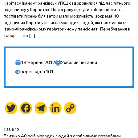
Карітасу Івано-Франківськ УГКЦ оздоровилися під час літнього
відпочинку у Карпатах. Цього року відчути таборове життя,
поспівати пісень біля ватри мали можливість, зокрема, 10
підопічних Карітасу із числа молодих людей, які проживають в
Івано-Франківському геріатричному пансіонаті. Перебування в
таборі — це […]
13 Червня 2012
2
хвилин читання
переглядів
101
Twitter
Facebook
Telegram
LinkedIn
Copy
Link
13.06.12
Близько 40 осіб молодих людей з особливими потребами і