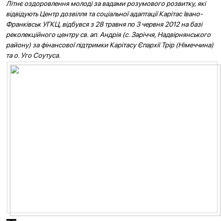
Літнє оздоровлення молоді за вадами розумового розвитку, які
відвідують Центр дозвілля та соціальної адаптації Карітас Івано-
Франківськ УГКЦ, відбувся з 28 травня по 3 червня 2012 на базі
реколекційного центру св. ап. Андрія (с. Заріччя, Надвірнянського
району) за фінансової підтримки Карітасу Єпархії Трір (Німеччина)
та о. Уго Соутуса.