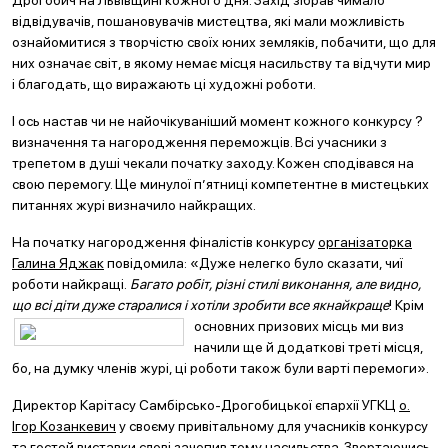
Дрогобич на Львівщині кожного дня. Захід зібрав чимало
відвідувачів, пошановувачів мистецтва, які мали можливість
ознайомитися з творчістю своїх юних земляків, побачити, що для
них означає світ, в якому немає місця насильству та відчути мир
і благодать, що виражають ці художні роботи.
І ось настав чи не найочікуваніший момент кожного конкурсу ?
визначення та нагородження переможців. Всі учасники з
трепетом в душі чекали початку заходу. Кожен сподівався на
свою перемогу. Ще минулої п’ятниці компетентне в мистецьких
питаннях журі визначило найкращих.
На початку нагородження фіналістів конкурсу
організаторка
Галина Яджак
повідомила: «Дуже нелегко було сказати, чиї
роботи найкращі.
Багато робіт, різні стилі виконання, але видно,
що всі діти дуже старалися і хотіли зробити все якнайкраще
! Крім
основних призових місць ми виз
начили ще й додаткові треті місця,
бо, на думку членів журі, ці роботи також були варті перемоги».
Директор Карітасу Самбірсько-Дрогобицької єпархії УГКЦ
о.
Ігор Козанкевич
у своєму привітальному для учасників конкурсу
та гостей виставки слові зачепив тему насильства. Звертаючись