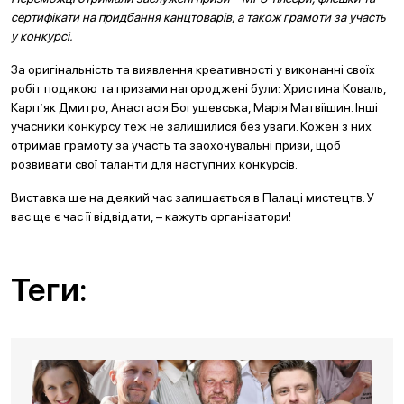
сертифікати на придбання канцтоварів, а також грамоти за участь
у конкурсі.
За оригінальність та виявлення креативності у виконанні своїх
робіт подякою та призами нагороджені були: Христина Коваль,
Карп’як Дмитро, Анастасія Богушевська, Марія Матвіїшин. Інші
учасники конкурсу теж не залишилися без уваги. Кожен з них
отримав грамоту за участь та заохочувальні призи, щоб
розвивати свої таланти для наступних конкурсів.
Виставка ще на деякий час залишається в Палаці мистецтв. У
вас ще є час її відвідати, – кажуть організатори!
Теги: