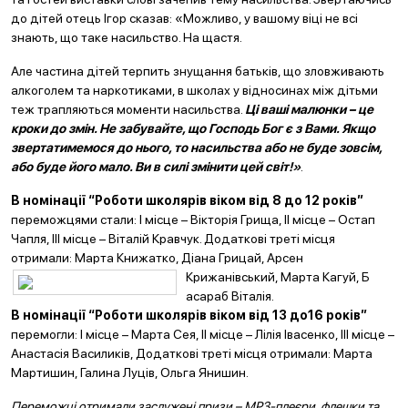
до дітей отець Ігор сказав: «Можливо, у вашому віці не всі
знають, що таке насильство. На щастя.
Але частина дітей терпить знущання батьків, що зловживають
алкоголем та наркотиками, в школах у відносинах між дітьми
теж трапляються моменти насильства.
Ці ваші малюнки – це
кроки до змін. Не забувайте, що Господь Бог є з Вами. Якщо
звертатимемося до нього, то насильства або не буде зовсім,
або буде його мало. Ви в силі змінити цей світ!»
.
В номінації “Роботи школярів віком від 8 до 12 років”
переможцями стали: І місце – Вікторія Грища, ІІ місце – Остап
Чапля, ІІІ місце – Віталій Кравчук. Додаткові треті місця
отримали: Марта Книжатко, Діана Грицай, Арсен
Крижанівський, Марта Кагуй, Б
асараб Віталія.
В номінації “Роботи школярів віком від 13 до16 років”
перемогли: І місце – Марта Сея, ІІ місце – Лілія Івасенко, ІІІ місце –
Анастасія Василиків, Додаткові треті місця отримали: Марта
Мартишин, Галина Луців, Ольга Янишин.
Переможці отримали заслужені призи – МР3-плеєри, флешки та