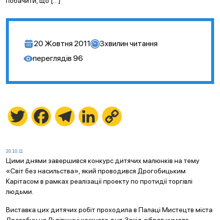
побачити, що […]
20 Жовтня 2011
3
хвилин читання
переглядів
96
Twitter
Facebook
Telegram
LinkedIn
Copy
Link
20.10.11
Цими днями завершився конкурс дитячих малюнків на тему
«Світ без насильства», який проводився Дрогобицьким
Карітасом в рамках реалізації проекту по протидії торгівлі
людьми.
Виставка цих дитячих робіт проходила в Палаці Мистецтв міста