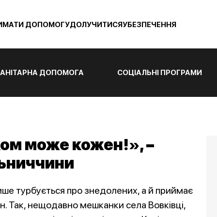
ИМАТИ ДОПОМОГУ
ДОЛУЧИТИСЯ
УБЕЗПЕЧЕННЯ
АНІТАРНА ДОПОМОГА
СОЦІАЛЬНІ ПРОГРАМИ
ом може кожен!», –
льниччини
ише турбується про знедолених, а й приймає
. Так, нещодавно мешканки села Вовківці,