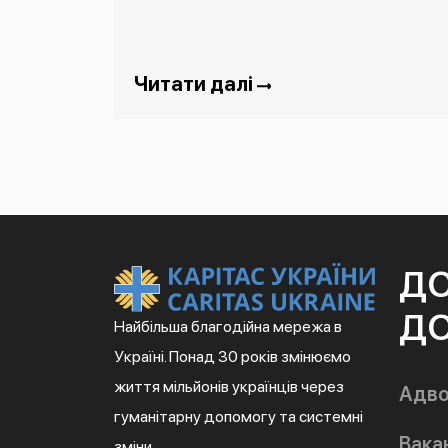
Читати далі
Д
ДО
Найбільша благодійна мережа в
Україні. Понад 30 років змінюємо
життя мільйонів українців через
Адво
гуманітарну допомогу та системні
Вакан
зміни.