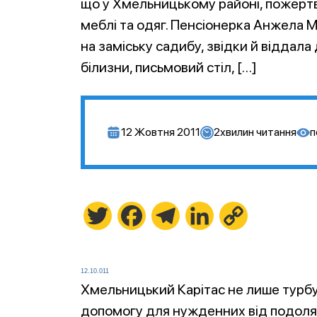
що у Хмельницькому районі, пожертв
меблі та одяг. Пенсіонерка Анжела 
на заміську садибу, звідки й віддал
білизни, письмовий стіл, […]
12 Жовтня 2011
2
хвилин читання
п
Twitter
Facebook
Telegram
LinkedIn
Copy
Link
12.10.011
Хмельницький Карітас не лише турбу
допомогу для нужденних від подолян