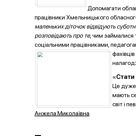
Допомагати облаш
працівники Хмельницького обласного
маленьких діточок відвідують суботні 
розповідають про те
, чим займалися 
соціальними працівниками, педагога
фахівців
налагод
«
Стати
Це дуже 
мають се
світ і п
Анжела Миколаївна
.