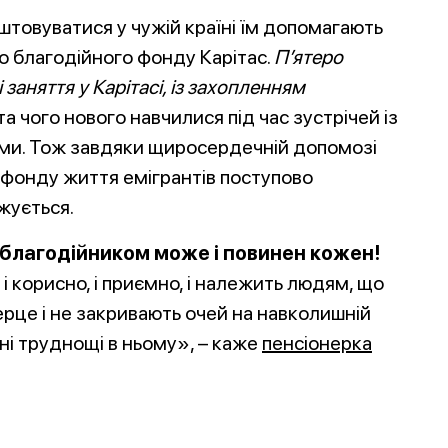
товуватися у чужій країні їм допомагають
 благодійного фонду Карітас.
П’ятеро
заняття у Карітасі, із захопленням
та чого нового навчилися під час зустрічей із
ми. Тож завдяки щ
иросердечній допомозі
 фонду життя емігрантів поступово
жується.
 благодійником може і повинен кожен!
і корисно, і приємно, і належить людям, що
рце і не закривають очей на навколишній
евні труднощі в ньому», – каже
пенсіонерка