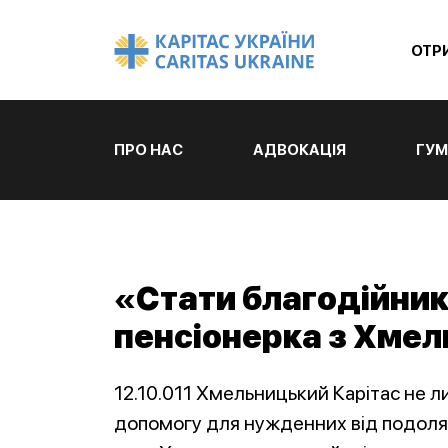
ОТР
ПРО НАС
АДВОКАЦІЯ
ГУМ
«Стати благодійник
пенсіонерка з Хме
12.10.011 Хмельницький Карітас не л
допомогу для нужденних від подолян