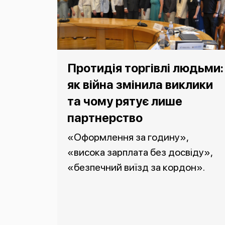
Протидія торгівлі людьми:
як війна змінила виклики
та чому рятує лише
партнерство
«Оформлення за годину»,
«висока зарплата без досвіду»,
«безпечний виїзд за кордон».