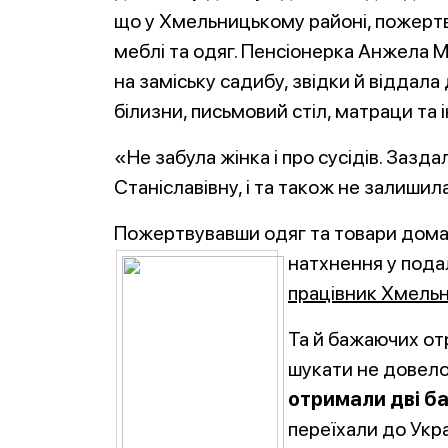
що у Хмельницькому районі, пожертв
меблі та одяг. Пенсіонерка Анжела 
на заміську садибу, звідки й віддал
білизни, письмовий стіл, матраци та і
«Не забула жінка і про сусідів. Заз
Станіславівну, і та також не залиши
Пожертвувавши одяг та товари домаш
натхнення у пода
працівник Хмельн
Та й бажаючих от
шукати не довело
отримали дві ба
переїхали до Укра