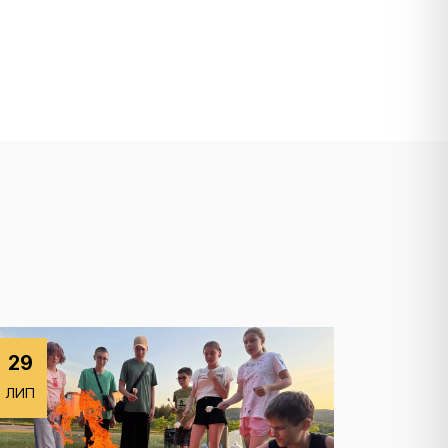
29
ЛИП