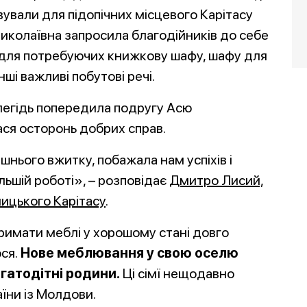
ували для підопічних місцевого Карітасу
Миколаївна запросила благодійників до себе
а для потребуючих книжкову шафу, шафу для
нші важливі побутові речі.
далегідь попередила подругу Асю
лася осторонь добрих справ.
нього вжитку, побажала нам успіхів і
льшій роботі», –
розповідає
Дмитро Лисий,
ицького Карітасу
.
римати меблі у хорошому стані довго
ся.
Нове меблювання у свою оселю
гатодітні родини.
Ці сімї нещодавно
їни із Молдови.