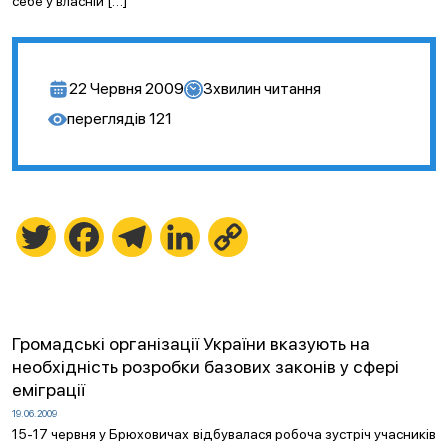
себе у власній […]
22 Червня 2009
3
хвилин читання
переглядів
121
Twitter
Facebook
Telegram
LinkedIn
Copy
Link
Громадські організації України вказують на
необхідність розробки базових законів у сфері
еміграції
19.06.2009
15-17 червня у Брюховичах відбувалася робоча зустріч учасників