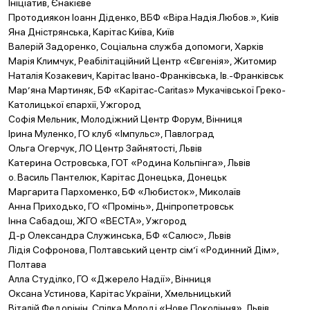
Ініціатив, Єнакієве
Протодиякон Іоанн Діденко, ВБФ «Віра.Надія.Любов.», Київ
Яна Дністрянська, Карітас Київа, Київ
Валерій Задоренко, Соціальна служба допомоги, Харків
Марія Климчук, Реабілітаційний Центр «Євгенія», Житомир
Наталія Козакевич, Карітас Івано-Франківська, Ів.-Франківськ
Мар’яна Мартиняк, БФ «Карітас-Caritas» Мукачівської Греко-
Католицької єпархії, Ужгород
Софія Мельник, Молодіжний Центр Форум, Вінниця
Ірина Муленко, ГО клуб «Імпульс», Павлоград
Ольга Огерчук, ЛО Центр Зайнятості, Львів
Катерина Островська, ГОТ «Родина Кольпінга», Львів
о. Василь Пантелюк, Карітас Донецька, Донецьк
Маргарита Пархоменко, БФ «Любисток», Миколаїв
Анна Приходько, ГО «Промінь», Дніпропетровськ
Інна Сабадош, ЖГО «ВЕСТА», Ужгород
Д-р Олександра Служинська, БФ «Салюс», Львів
Лідія Софронова, Полтавський центр сім’ї «Родинний Дім»,
Полтава
Алла Студілко, ГО «Джерело Надії», Вінниця
Оксана Устинова, Карітас України, Хмельницький
Віталій Федорінін, Спілка Молоді «Нове Покоління», Львів