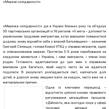
«Мережі солідарності».
«Мережа солідарності» діє в Україні близько року та об’єднує
30 партнерських організацій із 16 регіонів. «Її мета – допомогти
українським трудовим емігрантам, котрі вирішили повернутися
додому, знову віднайти себе у власній Батьківщині» – зазначив
Григорій Селещук, голова Комісії УГКЦ у справах мігрантів, один
із співзасновників мережі. Протягом 3-5 років перебування за
кордоном міняються і Україна, і самі емігранти, і члени їхніх
родин. Готовність адаптуватися до цих змін є справжнім
викликом для багатьох, який надто часто їм не вдається
подолати. В результаті розпадаються сім’ї, калічаться долі
дітей, а дорослі знову змушені їхати за кордон, часто вже не з
матеріальних причин.
Одна із ключових перешкод –
відсутність цілісної основи правового
регулювання міграційних процесів.
«Дійсність, яка сьогодні існує у сфері
трудової міграції не