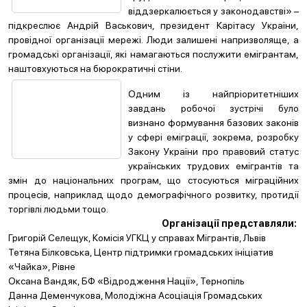
віддзеркалюється у законодавстві» –
підкреслює Андрій Васькович, президент Карітасу України,
провідної організації мережі. Люди залишені напризволяще, а
громадські організації, які намагаються послужити емігрантам,
наштовхуються на бюрократичні стіни.
Одним із найпріоритетніших
завдань робочої зустрічі було
визнано формування базових законів
у сфері еміграції, зокрема, розробку
Закону України про правовий статус
українських трудових емігрантів та
змін до національних програм, що стосуються міграційних
процесів, наприклад щодо демографічного розвитку, протидії
торгівлі людьми тощо.
Організації представляли:
Григорій Селещук, Комісія УГКЦ у справах Мігрантів, Львів
Тетяна Білковська, Центр підтримки громадських ініціатив
«Чайка», Рівне
Оксана Вандяк, БФ «Відродження Нації», Тернопіль
Данна Деменчукова, Молодіжна Асоціація Громадських