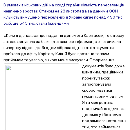
В умовах військових дій на сході України кількість переселенців
невпинно зростає. Станом на 28 листопада за даними ООН
кількість вимушено переселених в Україні сягає понад 490 тис.
осіб, ще 545 тис. стали біженцями.
«Коли я дізналася про надання допомоги Карітасом, то одразу
зателефонувала за більш детальною інформацією і отримала
вичерпну відповідь. Згодом зібрала відповідні документи і
приїхала до офісу Карітасу Київ. Я була вражена теплим
прийомом та увагою, з якою мен
е вислухали. Оформлення
документів було дуже
швидким, працівники
проекту також
запропонували
скористуватися
гуманітарним одягом.
Я та моя родина
надзвичайно вдячні за
допомогу і бажаємо
подальшого натхнення
тим, хто займається