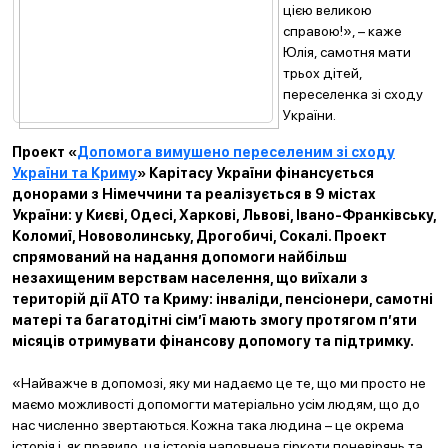
цією великою
справою!», – каже
Юлія, самотня мати
трьох дітей,
переселенка зі сходу
України.
Проект «
Допомога вимушено переселеним зі сходу
України та Криму
» Карітасу України фінансується
донорами з Німеччини та реалізується в 9 містах
України: у Києві, Одесі, Харкові, Львові, Івано-Франківську,
Коломиї, Нововолинську, Дрогобичі, Сокалі. Проект
спрямований на надання допомоги найбільш
незахищеним верствам населення, що виїхали з
територій дії АТО та Криму: інваліди, пенсіонери, самотні
матері та багатодітні сім’ї мають змогу протягом п’яти
місяців отримувати фінансову допомогу та підтримку.
«Найважче в допомозі, яку ми надаємо це те, що ми просто не
маємо можливості допомогти матеріально усім людям, що до
нас численно звертаються. Кожна така людина – це окрема
історія і, як правило, ця історія наповнена гіркоти поневірянь та