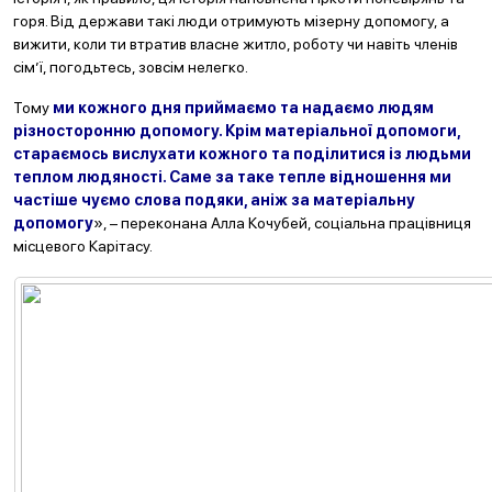
горя. Від держави такі люди отримують мізерну допомогу, а
вижити, коли ти втратив власне житло, роботу чи навіть членів
сім’ї, погодьтесь, зовсім нелегко.
Тому
ми кожного дня приймаємо та надаємо людям
різносторонню допомогу. Крім матеріальної допомоги,
стараємось вислухати кожного та поділитися із людьми
теплом людяності. Саме за таке тепле відношення ми
частіше чуємо слова подяки, аніж за матеріальну
допомогу
», – переконана Алла Кочубей, соціальна працівниця
місцевого Карітасу.