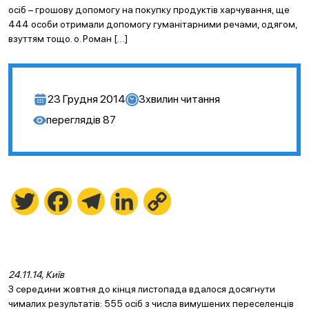
осіб – грошову допомогу на покупку продуктів харчування, ще
444 особи отримали допомогу гуманітарними речами, одягом,
взуттям тощо. о. Роман […]
23 Грудня 2014
3
хвилин читання
переглядів
87
Twitter
Facebook
Telegram
LinkedIn
Copy
Link
24
.11.14, Київ
З середини жовтня до кінця листопада вдалося досягнути
чималих результатів: 555 осіб з числа вимушених переселенців