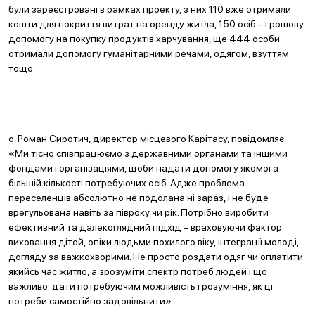
були зареєстровані в рамках проекту, з них 110 вже отримали
кошти для покриття витрат на оренду житла, 150 осіб – грошову
допомогу на покупку продуктів харчування, ще 444 особи
отримали допомогу гуманітарними речами, одягом, взуттям
тощо.
о. Роман Сиротич, директор місцевого Карітасу, повідомляє:
«Ми тісно співпрацюємо з державними органами та іншими
фондами і організаціями, щоби надати допомогу якомога
більшій кількості потребуючих осіб. Адже проблема
переселенців абсолютно не подолана ні зараз, і не буде
врегульована навіть за півроку чи рік. Потрібно виробити
ефективний та далекоглядний підхід – враховуючи фактор
виховання дітей, опіки людьми похилого віку, інтеграції молоді,
догляду за важкохворими. Не просто роздати одяг чи оплатити
якийсь час житло, а зрозуміти спектр потреб людей і що
важливо: дати потребуючим можливість і розуміння, як ці
потреби самостійно задовільнити».